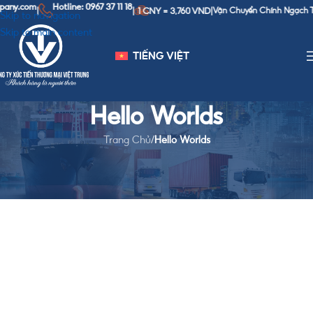
any.com
Hotline: 0967 37 11 18
1 CNY = 3,760 VND
|
|
|
Vận Chuyển Chính Ngạch Tru
Skip to navigation
Skip to main content
TIẾNG VIỆT
Hello Worlds
Trang Chủ
/
Hello Worlds