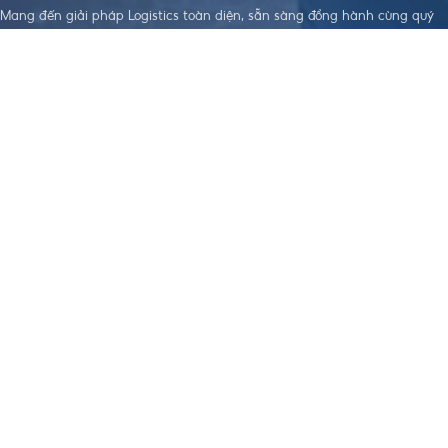
Mang đến giải pháp Logistics toàn diện, sẵn sàng đồng hành cùng quý
doanh nghiệp trên hành trình xây dựng sự phát triển bền vững.
LIÊN KẾT HỮU
DỊCH VỤ NỔI
TẢI APP THEO DÕI ĐƠN HÀNG
ÍCH
BẬT
Điều khoản dịch
Dịch Vụ Làm
vụ
Visa
Chính sách bảo
Đặt Hàng Trung
mật
Quốc
Chính sách
Vận Chuyển
order, Ký gửi
Trung - Việt
hàng
Nhập Khẩu
Chính sách bảo
Chính Ngạch
hiểm hàng hoá
Hỗ Trợ Thanh
Chính sách vận
Toán Quốc Tế
chuyển Trung -
Việt
Chính sách
nhập khẩu
Chính Ngạch