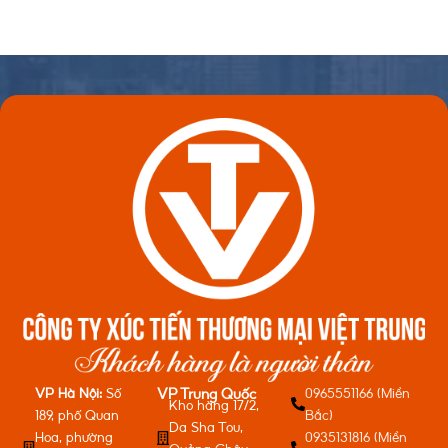
VP Hà Nội:
Số
0965551166 (Miền
VP Trung Quốc
Kho hàng 17/2,
189, phố Quan
Bắc)
Da Sha Tou,
Hoa, phường
0935131816 (Miền