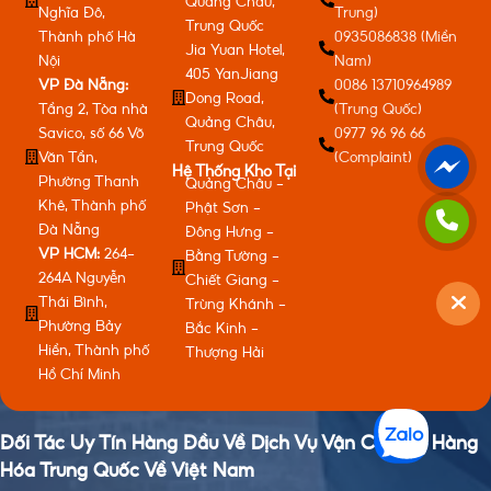
Quảng Châu,
Nghĩa Đô,
Trung)
Trung Quốc
Thành phố Hà
0935086838 (Miền
Jia Yuan Hotel,
Nội
Nam)
405 YanJiang
VP Đà Nẵng:
0086 13710964989
Dong Road,
Tầng 2, Tòa nhà
(Trung Quốc)
Quảng Châu,
Savico, số 66 Võ
0977 96 96 66
Trung Quốc
Văn Tần,
(Complaint)
Hệ Thống Kho Tại
Phường Thanh
Quảng Châu -
Khê, Thành phố
Phật Sơn -
Đà Nẵng
Đông Hưng -
VP HCM:
264-
Bằng Tường -
264A Nguyễn
Chiết Giang -
Thái Bình,
Trùng Khánh -
Phường Bảy
Bắc Kinh -
Hiền, Thành phố
Thượng Hải
Hồ Chí Minh
Đối Tác Uy Tín Hàng Đầu Về Dịch Vụ Vận Chuyển Hàng
Hóa Trung Quốc Về Việt Nam