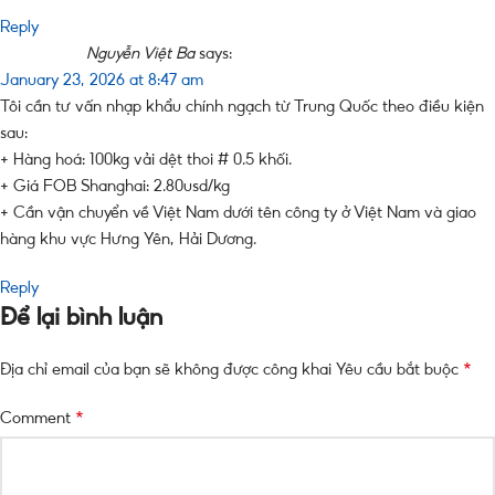
Reply
Nguyễn Việt Ba
says:
January 23, 2026 at 8:47 am
Tôi cần tư vấn nhạp khẩu chính ngạch từ Trung Quốc theo điều kiện
sau:
+ Hàng hoá: 100kg vải dệt thoi # 0.5 khối.
+ Giá FOB Shanghai: 2.80usd/kg
+ Cần vận chuyển về Việt Nam dưới tên công ty ở Việt Nam và giao
hàng khu vực Hưng Yên, Hải Dương.
Reply
Để lại bình luận
*
Địa chỉ email của bạn sẽ không được công khai
Yêu cầu bắt buộc
*
Comment