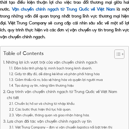
thời tạo điều kiện thuận lợi cho việc trao đổi thương mại giữa hai
nước.
Vận chuyển chính ngạch từ Trung Quốc về Việt Nam
là mộ
trong những vấn đề quan trọng nhất trong lĩnh vực thương mại hiện
đại. Việt Trung Company sẽ cung cấp cái nhìn sâu sắc về một số lợi
ích, quy trình thực hiện và các đơn vị vận chuyển uy tín trong lĩnh vực
vận chuyển chính ngạch.
Table of Contents
Những lợi ích vượt trội của vận chuyển chính ngạch
Đảm bảo tính pháp lý, minh bạch trong kinh doanh.
Giấy tờ đầy đủ, dễ dàng kê khai và phân phối hàng hóa
Giảm thiểu rủi ro, bảo vệ hàng hóa và quyền lợi người mua
Tạo dựng uy tín, nâng tầm thương hiệu
Quy trình vận chuyển chính ngạch từ Trung Quốc về Việt Nam
chi tiết
Chuẩn bị hồ sơ và chứng từ nhập khẩu.
Các bước thực hiện thủ tục hải quan.
Vận chuyển, thông quan và giao nhận hàng hóa.
Lựa chọn đối tác vận chuyển chính ngạch uy tín
Việt Trung Company – đơn vị vận chuyển logistics nổi bật trên thị