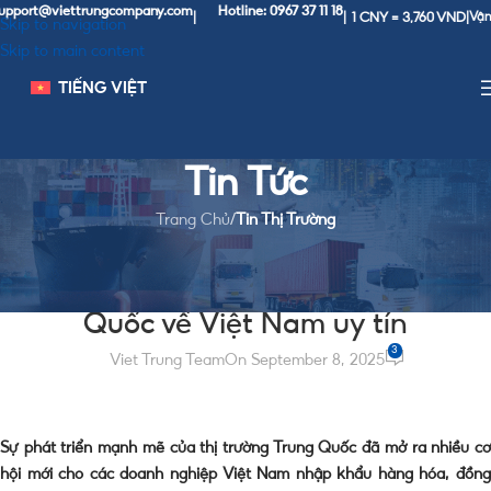
t@viettrungcompany.com
Hotline: 0967 37 11 18
1 CNY = 3,760 VND
|
|
|
Vận Chuyể
Skip to navigation
Skip to main content
TIẾNG VIỆT
Tin Tức
Trang Chủ
/
Tin Thị Trường
TIN THỊ TRƯỜNG
Vận chuyển chính ngạch từ Trung
Quốc về Việt Nam uy tín
3
Viet Trung Team
On September 8, 2025
Sự phát triển mạnh mẽ của thị trường Trung Quốc đã mở ra nhiều cơ
hội mới cho các doanh nghiệp Việt Nam nhập khẩu hàng hóa, đồng