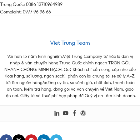
Trung Quốc: 0086 13710964989
Complaint: 0977 96 96 66
Viet Trung Team
Với hơn 15 năm kinh nghiệm.Việt Trung Company tự hào là đơn vị
nhập & vận chuyển hàng Trung Quốc chính ngạch TRỌN GÓI,
NHANH CHÓNG, MINH BẠCH. Quý khách chỉ cần cung cấp nhu cầu
(loại hàng, số lượng, ngân sách), phần còn lại chúng tôi sẽ xử lý A–Z
từ: tìm nguồn hàng/xưởng uy tín, so sánh giá, chốt đơn, thanh toán
an toàn, kiểm tra hàng, đóng gói và vận chuyển về Việt Nam, giao
tận nơi. Giấy tờ và thuế phí hợp pháp để Quý vị an tâm kinh doanh.