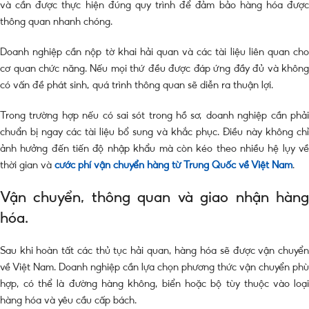
và cần được thực hiện đúng quy trình để đảm bảo hàng hóa được
thông quan nhanh chóng.
Doanh nghiệp cần nộp tờ khai hải quan và các tài liệu liên quan cho
cơ quan chức năng. Nếu mọi thứ đều được đáp ứng đầy đủ và không
có vấn đề phát sinh, quá trình thông quan sẽ diễn ra thuận lợi.
Trong trường hợp nếu có sai sót trong hồ sơ, doanh nghiệp cần phải
chuẩn bị ngay các tài liệu bổ sung và khắc phục. Điều này không chỉ
ảnh hưởng đến tiến độ nhập khẩu mà còn kéo theo nhiều hệ lụy về
thời gian và
cước phí vận chuyển hàng từ Trung Quốc về Việt Nam
.
Vận chuyển, thông quan và giao nhận hàng
hóa.
Sau khi hoàn tất các thủ tục hải quan, hàng hóa sẽ được vận chuyển
về Việt Nam. Doanh nghiệp cần lựa chọn phương thức vận chuyển phù
hợp, có thể là đường hàng không, biển hoặc bộ tùy thuộc vào loại
hàng hóa và yêu cầu cấp bách.