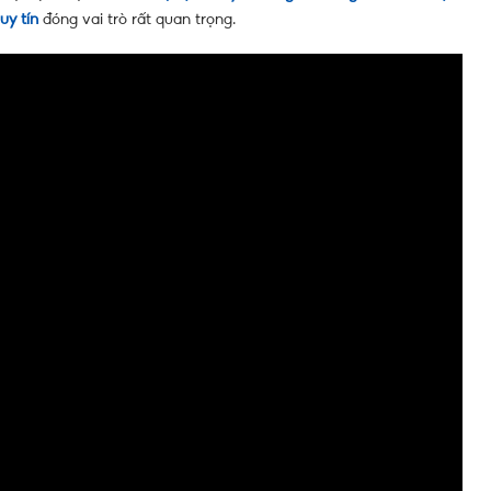
uy tín
đóng vai trò rất quan trọng.