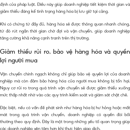
định của pháp luật. Điều này giúp doanh nghiệp tiết kiệm thời gian và
giảm thiểu đáng kể tình trạng hàng hóa bị lưu giữ tại cảng.
Khi có chứng từ đầy đủ, hàng hóa sẽ được thông quan nhanh chóng,
từ đó rút ngắn thời gian chờ đợi và vận chuyển, giúp doanh nghiệp
tăng cường khả năng cạnh tranh trên thị trường.
Giảm thiểu rủi ro, bảo vệ hàng hóa và quyền
lợi người mua
Vận chuyển chính ngạch không chỉ giúp bảo vệ quyền lợi của doanh
nghiệp mà còn đảm bảo hàng hóa của người mua không bị tổn hại.
Nguy cơ rủi ro trong quá trình vận chuyển sẽ được giảm thiểu xuống
mức thấp nhất nhờ vào các quy trình kiểm soát và giám sát chặt chẽ.
Đặc biệt, nếu có vấn đề phát sinh như hàng hóa bị hư hỏng hoặc mất
mát trong quá trình vận chuyển, doanh nghiệp có quyền đòi bồi
thường theo quy định. Đây là một trong những yếu tố quan trọng giúp
các doanh nghiệp yên tâm hơn khi thực hiện giao dịch.