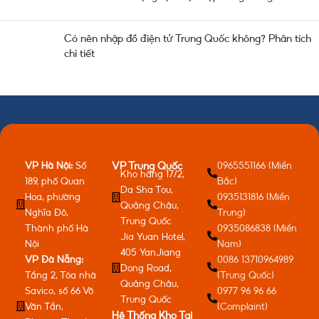
Có nên nhập đồ điện tử Trung Quốc không? Phân tích
chi tiết
VP Hà Nội:
Số
0965551166 (Miền
VP Trung Quốc
Kho hàng 17/2,
189, phố Quan
Bắc)
Da Sha Tou,
Hoa, phường
0935131816 (Miền
Quảng Châu,
Nghĩa Đô,
Trung)
Trung Quốc
Thành phố Hà
0935086838 (Miền
Jia Yuan Hotel,
Nội
Nam)
405 YanJiang
VP Đà Nẵng:
0086 13710964989
Dong Road,
Tầng 2, Tòa nhà
(Trung Quốc)
Quảng Châu,
Savico, số 66 Võ
0977 96 96 66
Trung Quốc
Văn Tần,
(Complaint)
Hệ Thống Kho Tại