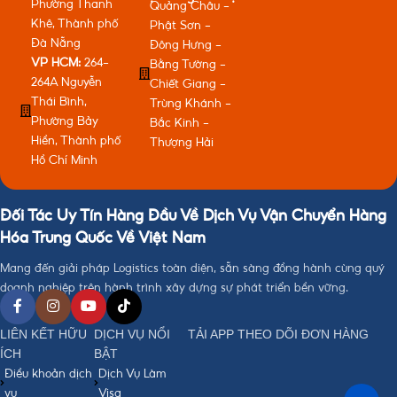
Phường Thanh
Quảng Châu -
Khê, Thành phố
Phật Sơn -
Đà Nẵng
Đông Hưng -
VP HCM:
264-
Bằng Tường -
264A Nguyễn
Chiết Giang -
Thái Bình,
Trùng Khánh -
Phường Bảy
Bắc Kinh -
Hiền, Thành phố
Thượng Hải
Hồ Chí Minh
Đối Tác Uy Tín Hàng Đầu Về Dịch Vụ Vận Chuyển Hàng
Hóa Trung Quốc Về Việt Nam
Mang đến giải pháp Logistics toàn diện, sẵn sàng đồng hành cùng quý
doanh nghiệp trên hành trình xây dựng sự phát triển bền vững.
LIÊN KẾT HỮU
DỊCH VỤ NỔI
TẢI APP THEO DÕI ĐƠN HÀNG
ÍCH
BẬT
Điều khoản dịch
Dịch Vụ Làm
vụ
Visa