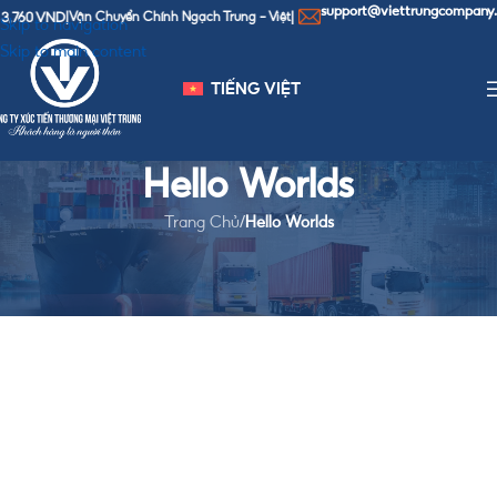
support@viettrungcompany.c
,760 VND
|
Vận Chuyển Chính Ngạch Trung - Việt
|
Skip to navigation
Skip to main content
TIẾNG VIỆT
Hello Worlds
Trang Chủ
/
Hello Worlds