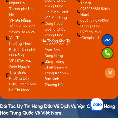
Quảng Châu,
Nghĩa Đô,
Trung)
Trung Quốc
Thành phố Hà
0935086838 (Miền
Jia Yuan Hotel,
Nội
Nam)
405 YanJiang
VP Đà Nẵng:
0086 13710964989
Dong Road,
Tầng 2, Tòa nhà
(Trung Quốc)
Quảng Châu,
Savico, số 66 Võ
0977 96 96 66
Trung Quốc
Văn Tần,
(Complaint)
Hệ Thống Kho Tại
Phường Thanh
Quảng Châu -
Khê, Thành phố
Phật Sơn -
Đà Nẵng
Đông Hưng -
VP HCM:
264-
Bằng Tường -
264A Nguyễn
Chiết Giang -
Thái Bình,
Trùng Khánh -
Phường Bảy
Bắc Kinh -
Hiền, Thành phố
Thượng Hải
Hồ Chí Minh
Đối Tác Uy Tín Hàng Đầu Về Dịch Vụ Vận Chuyển Hàng
Hóa Trung Quốc Về Việt Nam