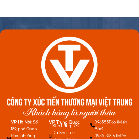
VP Hà Nội:
Số
0965551166 (Miền
VP Trung Quốc
Kho hàng 17/2,
189, phố Quan
Bắc)
Da Sha Tou,
Hoa, phường
0935131816 (Miền