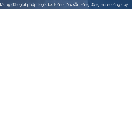
Mang đến giải pháp Logistics toàn diện, sẵn sàng đồng hành cùng quý
doanh nghiệp trên hành trình xây dựng sự phát triển bền vững.
LIÊN KẾT HỮU
DỊCH VỤ NỔI
TẢI APP THEO DÕI ĐƠN HÀNG
ÍCH
BẬT
Điều khoản dịch
Dịch Vụ Làm
vụ
Visa
Chính sách bảo
Đặt Hàng Trung
mật
Quốc
Chính sách
Vận Chuyển
order, Ký gửi
Trung - Việt
hàng
Nhập Khẩu
Chính sách bảo
Chính Ngạch
hiểm hàng hoá
Hỗ Trợ Thanh
Chính sách vận
Toán Quốc Tế
chuyển Trung -
Việt
Chính sách
nhập khẩu
Chính Ngạch