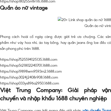
https://shop180255rr8r116.1688.com
Quần áo nữ vintage
Quần áo nữ vint
Phong cách hoài cổ ngày càng được giới trẻ ưa chuộng. Các sản
phẩm như váy hoa nhí, áo tay bồng, hay quần jeans ống loe đều có
sẵn phong phú trên 1688.
https://shop7525594125135.1688.com
https://shop5t21802240701.1688.com
https://shop19898wm9593m2.1688.com
https://shop3024j2408r908.1688.com
https://shop033ys896a2950.1688.com
Việt Trung Company: Giải pháp vận
chuyển và nhập khẩu 1688 chuyên nghiệp
Việt Trung Company cam kết mang đến giải pháp
vận chuyển Trun