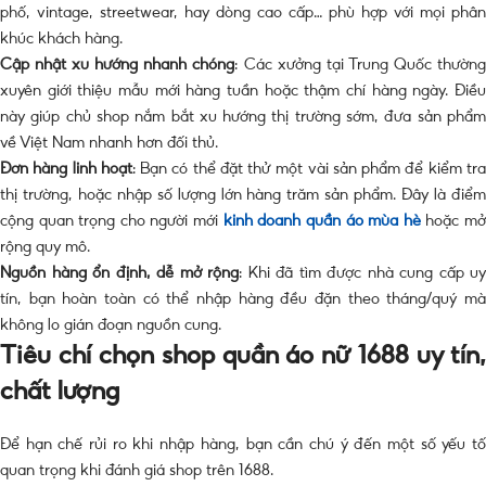
phố, vintage, streetwear, hay dòng cao cấp… phù hợp với mọi phân
khúc khách hàng.
Cập nhật xu hướng nhanh chóng
: Các xưởng tại Trung Quốc thườn
xuyên giới thiệu mẫu mới hàng tuần hoặc thậm chí hàng ngày. Điều
này giúp chủ shop nắm bắt xu hướng thị trường sớm, đưa sản phẩm
về Việt Nam nhanh hơn đối thủ.
Đơn hàng linh hoạt
: Bạn có thể đặt thử một vài sản phẩm để kiểm tr
thị trường, hoặc nhập số lượng lớn hàng trăm sản phẩm. Đây là điểm
cộng quan trọng cho người mới
kinh doanh quần áo mùa hè
hoặc m
rộng quy mô.
Nguồn hàng ổn định, dễ mở rộng
: Khi đã tìm được nhà cung cấp uy
tín, bạn hoàn toàn có thể nhập hàng đều đặn theo tháng/quý mà
không lo gián đoạn nguồn cung.
Tiêu chí chọn shop quần áo nữ 1688 uy tín,
chất lượng
Để hạn chế rủi ro khi nhập hàng, bạn cần chú ý đến một số yếu tố
quan trọng khi đánh giá shop trên 1688.