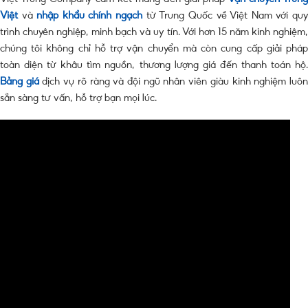
Việt
và
nhập khẩu chính ngạch
từ Trung Quốc về Việt Nam với qu
trình chuyên nghiệp, minh bạch và uy tín. Với hơn 15 năm kinh nghiệm,
chúng tôi không chỉ hỗ trợ vận chuyển mà còn cung cấp giải pháp
toàn diện từ khâu tìm nguồn, thương lượng giá đến thanh toán hộ.
Bảng giá
dịch vụ rõ ràng và đội ngũ nhân viên giàu kinh nghiệm luô
sẵn sàng tư vấn, hỗ trợ bạn mọi lúc.