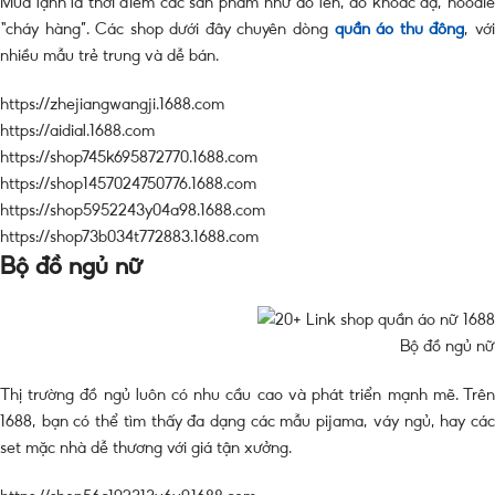
Mùa lạnh là thời điểm các sản phẩm như áo len, áo khoác dạ, hoodie
“cháy hàng”. Các shop dưới đây chuyên dòng
quần áo thu đông
, vớ
nhiều mẫu trẻ trung và dễ bán.
https://zhejiangwangji.1688.com
https://aidial.1688.com
https://shop745k695872770.1688.com
https://shop1457024750776.1688.com
https://shop5952243y04a98.1688.com
https://shop73b034t772883.1688.com
Bộ đồ ngủ nữ
Bộ đồ ngủ nữ
Thị trường đồ ngủ luôn có nhu cầu cao và phát triển mạnh mẽ. Trên
1688, bạn có thể tìm thấy đa dạng các mẫu pijama, váy ngủ, hay các
set mặc nhà dễ thương với giá tận xưởng.