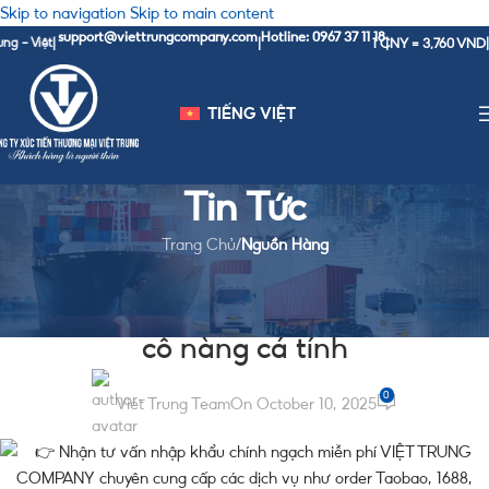
Skip to navigation
Skip to main content
support@viettrungcompany.com
Hotline: 0967 37 11 18
1 CNY = 3,760 VND
t
|
|
|
|
Vận Chu
TIẾNG VIỆT
Tin Tức
Trang Chủ
/
Nguồn Hàng
NGUỒN HÀNG
20+ Link shop quần áo nữ 1688 cho
cô nàng cá tính
0
Viet Trung Team
On October 10, 2025