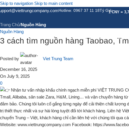
Skip to navigation
Skip to main content
Tin Tức
upport@viettrungcompany.com
Hotline: 0967 37 11 18
Tỷ Giá:
1 CNY = 3,
Trang Chủ
/
Nguồn Hàng
Nguồn Hàng
GIỚI THIỆU
DỊCH VỤ
DỊC
3 cách tìm nguồn hàng Taobao, Tm
Posted by
Viet Trung Team
December 16, 2025
On July 9, 2025
0