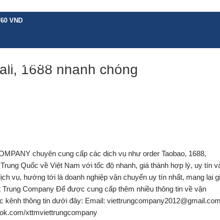
760 VND
H VỤ KHÁC
BẢNG GIÁ
CHÍNH SÁCH
HƯỚNG DẪN
TIN TỨC
LIÊN 
all, 1688 nhanh chóng