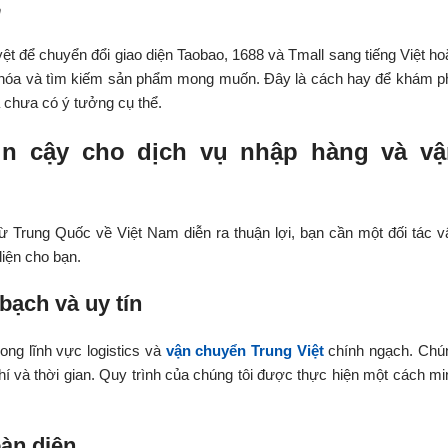
n
ệt để chuyển đổi giao diện Taobao, 1688 và Tmall sang tiếng Việt ho
g hóa và tìm kiếm sản phẩm mong muốn. Đây là cách hay để khám p
chưa có ý tưởng cụ thể.
in cậy cho dịch vụ nhập hàng và vậ
ừ Trung Quốc về Việt Nam diễn ra thuận lợi, bạn cần một đối tác v
iện cho bạn.
bạch và uy tín
ng lĩnh vực logistics và
vận chuyển Trung Việt
chính ngạch. Chú
phí và thời gian. Quy trình của chúng tôi được thực hiện một cách mi
oàn diện