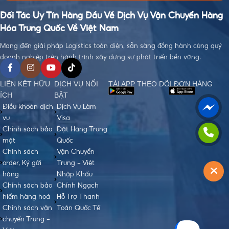
Đối Tác Uy Tín Hàng Đầu Về Dịch Vụ Vận Chuyển Hàng
Hóa Trung Quốc Về Việt Nam
Mang đến giải pháp Logistics toàn diện, sẵn sàng đồng hành cùng quý
doanh nghiệp trên hành trình xây dựng sự phát triển bền vững.
LIÊN KẾT HỮU
DỊCH VỤ NỔI
TẢI APP THEO DÕI ĐƠN HÀNG
ÍCH
BẬT
Điều khoản dịch
Dịch Vụ Làm
vụ
Visa
Chính sách bảo
Đặt Hàng Trung
mật
Quốc
Chính sách
Vận Chuyển
order, Ký gửi
Trung - Việt
hàng
Nhập Khẩu
Chính sách bảo
Chính Ngạch
hiểm hàng hoá
Hỗ Trợ Thanh
Chính sách vận
Toán Quốc Tế
chuyển Trung -