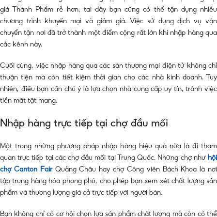
giá Thành Phẩm rẻ hơn, tai đây bạn cũng có thể tận dụng nhiều
chương trình khuyến mại và giảm giá. Việc sử dụng dịch vụ vận
chuyển tận nơi đã trở thành một điểm cộng rất lớn khi nhập hàng qua
các kênh này.
Cuối cùng, việc nhập hàng qua các sàn thương mại điện tử không chỉ
thuận tiện mà còn tiết kiệm thời gian cho các nhà kinh doanh. Tuy
nhiên, điều bạn cần chú ý là lựa chọn nhà cung cấp uy tín, tránh việc
tiền mất tật mang.
Nhập hàng trực tiếp tại chợ đầu mối
Một trong những phương pháp nhập hàng hiệu quả nữa là đi tham
quan trực tiếp tại các chợ đầu mối tại Trung Quốc. Những chợ như
hội
chợ Canton Fair
Quảng Châu hay chợ Công viên Bách Khoa là nơ
tập trung hàng hóa phong phú, cho phép bạn xem xét chất lượng sản
phẩm và thương lượng giá cả trực tiếp với người bán.
Bạn không chỉ có cơ hội chọn lựa sản phẩm chất lượng mà còn có thể