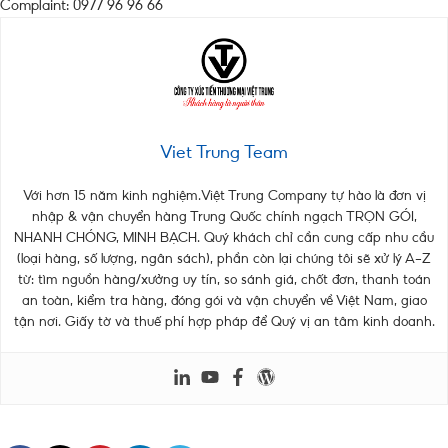
Complaint: 0977 96 96 66
Viet Trung Team
Với hơn 15 năm kinh nghiệm.Việt Trung Company tự hào là đơn vị
nhập & vận chuyển hàng Trung Quốc chính ngạch TRỌN GÓI,
NHANH CHÓNG, MINH BẠCH. Quý khách chỉ cần cung cấp nhu cầu
(loại hàng, số lượng, ngân sách), phần còn lại chúng tôi sẽ xử lý A–Z
từ: tìm nguồn hàng/xưởng uy tín, so sánh giá, chốt đơn, thanh toán
an toàn, kiểm tra hàng, đóng gói và vận chuyển về Việt Nam, giao
tận nơi. Giấy tờ và thuế phí hợp pháp để Quý vị an tâm kinh doanh.