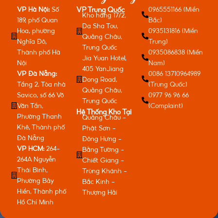
VP Hà Nội:
Số
0965551166 (Miền
VP Trung Quốc
Kho hàng 17/2,
189, phố Quan
Bắc)
Da Sha Tou,
Hoa, phường
0935131816 (Miền
Quảng Châu,
Nghĩa Đô,
Trung)
Trung Quốc
Thành phố Hà
0935086838 (Miền
Jia Yuan Hotel,
Nội
Nam)
405 YanJiang
VP Đà Nẵng:
0086 13710964989
Dong Road,
Tầng 2, Tòa nhà
(Trung Quốc)
Quảng Châu,
Savico, số 66 Võ
0977 96 96 66
Trung Quốc
Văn Tần,
(Complaint)
Hệ Thống Kho Tại
Phường Thanh
Quảng Châu -
Khê, Thành phố
Phật Sơn -
Đà Nẵng
Đông Hưng -
VP HCM:
264-
Bằng Tường -
264A Nguyễn
Chiết Giang -
Thái Bình,
Trùng Khánh -
Phường Bảy
Bắc Kinh -
Hiền, Thành phố
Thượng Hải
Hồ Chí Minh