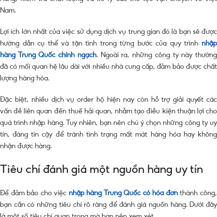
Nam.
Lợi ích lớn nhất của việc sử dụng dịch vụ trung gian đó là bạn sẽ được
hướng dẫn cụ thể và tận tình trong từng bước của quy trình
nhập
hàng Trung Quốc chính ngạch
. Ngoài ra, những công ty này thườn
đã có mối quan hệ lâu dài với nhiều nhà cung cấp, đảm bảo được chất
lượng hàng hóa.
Đặc biệt, nhiều dịch vụ order hộ hiện nay còn hỗ trợ giải quyết các
vấn đề liên quan đến thuế hải quan, nhằm tạo điều kiện thuận lợi cho
quá trình nhập hàng. Tuy nhiên, bạn nên chú ý chọn những công ty uy
tín, đáng tin cậy để tránh tình trạng mất mát hàng hóa hay không
nhận được hàng.
Tiêu chí đánh giá một nguồn hàng uy tín
Để đảm bảo cho việc
nhập hàng Trung Quốc có hóa đơn
thành công
bạn cần có những tiêu chí rõ ràng để đánh giá nguồn hàng. Dưới đây
là một số tiêu chí quan trọng mà bạn nên xem xét.