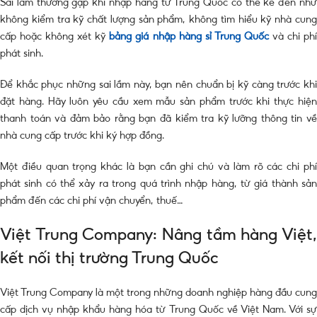
Sai lầm thường gặp khi nhập hàng từ Trung Quốc có thể kể đến như
không kiểm tra kỹ chất lượng sản phẩm, không tìm hiểu kỹ nhà cung
cấp hoặc không xét kỹ
bảng giá nhập hàng sỉ Trung Quốc
và chi ph
phát sinh.
Để khắc phục những sai lầm này, bạn nên chuẩn bị kỹ càng trước khi
đặt hàng. Hãy luôn yêu cầu xem mẫu sản phẩm trước khi thực hiện
thanh toán và đảm bảo rằng bạn đã kiểm tra kỹ lưỡng thông tin về
nhà cung cấp trước khi ký hợp đồng.
Một điều quan trọng khác là bạn cần ghi chú và làm rõ các chi phí
phát sinh có thể xảy ra trong quá trình nhập hàng, từ giá thành sản
phẩm đến các chi phí vận chuyển, thuế…
Việt Trung Company: Nâng tầm hàng Việt,
kết nối thị trường Trung Quốc
Việt Trung Company là một trong những doanh nghiệp hàng đầu cung
cấp dịch vụ nhập khẩu hàng hóa từ Trung Quốc về Việt Nam. Với sự