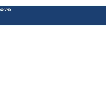
760 VND
H VỤ KHÁC
BẢNG GIÁ
CHÍNH SÁCH
HƯỚNG DẪN
TIN TỨC
LIÊN 