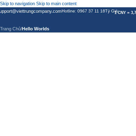
Skip to navigation
Skip to main content
upport@viettrungcompany.com
Hotline: 0967 37 11 18
Tỷ Giá:
Hello Worlds
1 CNY = 3,
Trang Chủ
/
Hello Worlds
GIỚI THIỆU
DỊCH VỤ
DỊC