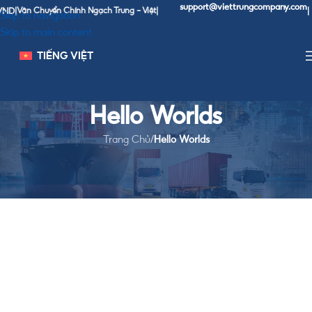
support@viettrungcompany.com
ND
|
Vận Chuyển Chính Ngạch Trung - Việt
|
|
Skip to navigation
Skip to main content
TIẾNG VIỆT
Hello Worlds
Trang Chủ
/
Hello Worlds