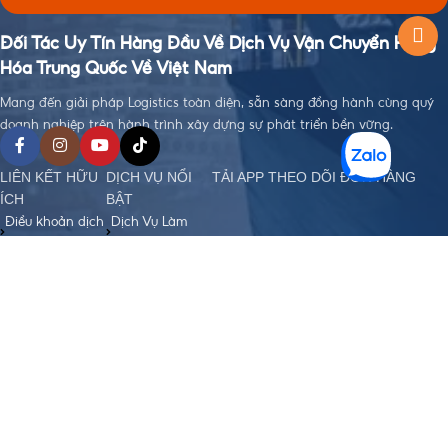
Đối Tác Uy Tín Hàng Đầu Về Dịch Vụ Vận Chuyển Hàng
Hóa Trung Quốc Về Việt Nam
Mang đến giải pháp Logistics toàn diện, sẵn sàng đồng hành cùng quý
doanh nghiệp trên hành trình xây dựng sự phát triển bền vững.
LIÊN KẾT HỮU
DỊCH VỤ NỔI
TẢI APP THEO DÕI ĐƠN HÀNG
ÍCH
BẬT
Điều khoản dịch
Dịch Vụ Làm
vụ
Visa
Chính sách bảo
Đặt Hàng Trung
mật
Quốc
Chính sách
Vận Chuyển
order, Ký gửi
Trung - Việt
hàng
Nhập Khẩu
Chính sách bảo
Chính Ngạch
hiểm hàng hoá
Hỗ Trợ Thanh
Chính sách vận
Toán Quốc Tế
chuyển Trung -