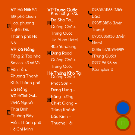
VP Hà Nội:
Số
0965551166 (Miền
VP Trung Quốc
Kho hàng 17/2,
189, phố Quan
Bắc)
Da Sha Tou,
Hoa, phường
0935131816 (Miền
Quảng Châu,
Nghĩa Đô,
Trung)
Trung Quốc
Thành phố Hà
0935086838 (Miền
Jia Yuan Hotel,
Nội
Nam)
405 YanJiang
VP Đà Nẵng:
0086 13710964989
Dong Road,
Tầng 2, Tòa nhà
(Trung Quốc)
Quảng Châu,
Savico, số 66 Võ
0977 96 96 66
Trung Quốc
Văn Tần,
(Complaint)
Hệ Thống Kho Tại
Phường Thanh
Quảng Châu -
Khê, Thành phố
Phật Sơn -
Đà Nẵng
Đông Hưng -
VP HCM:
264-
Bằng Tường -
264A Nguyễn
Chiết Giang -
Thái Bình,
Trùng Khánh -
Phường Bảy
Bắc Kinh -
Hiền, Thành phố
Thượng Hải
Hồ Chí Minh