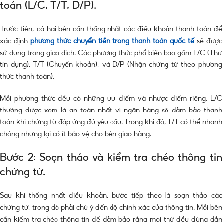
toán (L/C, T/T, D/P).
Trước tiên, cả hai bên cần thống nhất các điều khoản thanh toán để
xác định
phương thức chuyển tiền trong thanh toán quốc tế
sẽ đượ
sử dụng trong giao dịch. Các phương thức phổ biến bao gồm L/C (Thư
tín dụng), T/T (Chuyển khoản), và D/P (Nhận chứng từ theo phương
thức thanh toán).
Mỗi phương thức đều có những ưu điểm và nhược điểm riêng. L/C
thường được xem là an toàn nhất vì ngân hàng sẽ đảm bảo thanh
toán khi chứng từ đáp ứng đủ yêu cầu. Trong khi đó, T/T có thể nhanh
chóng nhưng lại có ít bảo vệ cho bên giao hàng.
Bước 2: Soạn thảo và kiểm tra chéo thông tin
chứng từ.
Sau khi thống nhất điều khoản, bước tiếp theo là soạn thảo các
chứng từ, trong đó phải chú ý đến độ chính xác của thông tin. Mỗi bên
cần kiểm tra chéo thông tin để đảm bảo rằng mọi thứ đều đúng đắn