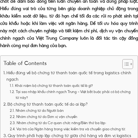
chốt để đảm bảo dòng tiền luân chuyển an toàn và đúng pháp luật.
Hiểu đúng vai trò của từng bên giúp doanh nghiệp chủ động trong
khâu kiểm soát dữ liệu, từ đó hạn chế tối đa các rủi ro phát sinh tại
cửa khẩu hoặc khi làm việc với ngân hàng. Để tối ưu hóa quy trình
này một cách chuyên nghiệp và tiết kiệm chi phí, dịch vụ vận chuyển
chính ngạch của Việt Trung Company luôn là đối tác tin cậy đồng
hành cùng mọi đơn hàng của bạn.
Table of Contents
Hiểu đúng về bộ chứng từ thanh toán quốc tế trong logistics chính
ngạch
Khái niệm bộ chứng từ thanh toán quốc tế là gì?
Tại sao nhập khẩu chính ngạch Trung – Việt bắt buộc phải có bộ chứng
từ này?
Bộ chứng từ thanh toán quốc tế do ai lập?
Nhóm chứng từ do Người bán
Nhóm chứng từ do Đơn vị vận chuyển
Nhóm chứng từ do Cơ quan chức năng/Bên thứ ba lập:
Vai trò của Ngân hàng trong việc kiểm tra và chuyển giao chứng từ.
Quy trình phối hợp lập chứng từ giữa chủ hàng và đơn vị logistics