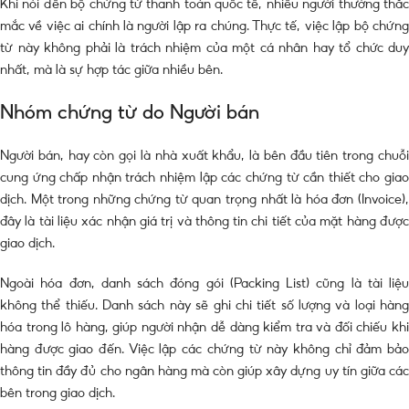
Khi nói đến bộ chứng từ thanh toán quốc tế, nhiều người thường thắc
mắc về việc ai chính là người lập ra chúng. Thực tế, việc lập bộ chứng
từ này không phải là trách nhiệm của một cá nhân hay tổ chức duy
nhất, mà là sự hợp tác giữa nhiều bên.
Nhóm chứng từ do Người bán
Người bán, hay còn gọi là nhà xuất khẩu, là bên đầu tiên trong chuỗi
cung ứng chấp nhận trách nhiệm lập các chứng từ cần thiết cho giao
dịch. Một trong những chứng từ quan trọng nhất là hóa đơn (Invoice),
đây là tài liệu xác nhận giá trị và thông tin chi tiết của mặt hàng được
giao dịch.
Ngoài hóa đơn, danh sách đóng gói (Packing List) cũng là tài liệu
không thể thiếu. Danh sách này sẽ ghi chi tiết số lượng và loại hàng
hóa trong lô hàng, giúp người nhận dễ dàng kiểm tra và đối chiếu khi
hàng được giao đến. Việc lập các chứng từ này không chỉ đảm bảo
thông tin đầy đủ cho ngân hàng mà còn giúp xây dựng uy tín giữa các
bên trong giao dịch.