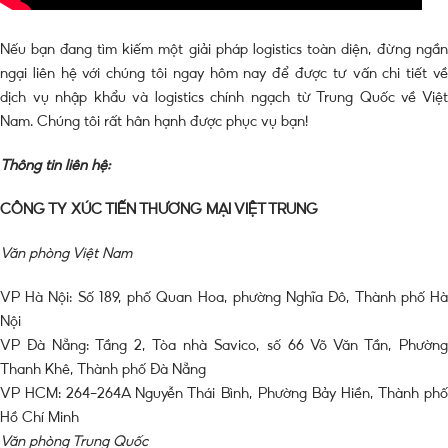
Nếu bạn đang tìm kiếm một giải pháp logistics toàn diện, đừng ngần
ngại liên hệ với chúng tôi ngay hôm nay để được tư vấn chi tiết về
dịch vụ nhập khẩu và logistics chính ngạch từ Trung Quốc về Việt
Nam. Chúng tôi rất hân hạnh được phục vụ bạn!
Thông tin liên hệ:
CÔNG TY XÚC TIẾN THƯƠNG MẠI VIỆT TRUNG
Văn phòng Việt Nam
VP Hà Nội: Số 189, phố Quan Hoa, phường Nghĩa Đô, Thành phố Hà
Nội
VP Đà Nẵng: Tầng 2, Tòa nhà Savico, số 66 Võ Văn Tần, Phường
Thanh Khê, Thành phố Đà Nẵng
VP HCM: 264-264A Nguyễn Thái Bình, Phường Bảy Hiền, Thành phố
Hồ Chí Minh
Văn phòng Trung Quốc