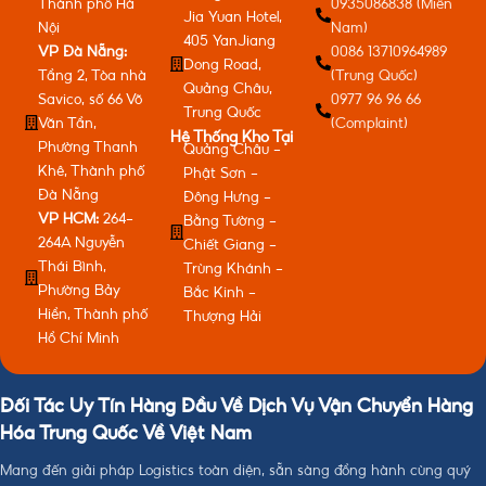
Thành phố Hà
0935086838 (Miền
Jia Yuan Hotel,
Nội
Nam)
405 YanJiang
VP Đà Nẵng:
0086 13710964989
Dong Road,
Tầng 2, Tòa nhà
(Trung Quốc)
Quảng Châu,
Savico, số 66 Võ
0977 96 96 66
Trung Quốc
Văn Tần,
(Complaint)
Hệ Thống Kho Tại
Phường Thanh
Quảng Châu -
Khê, Thành phố
Phật Sơn -
Đà Nẵng
Đông Hưng -
VP HCM:
264-
Bằng Tường -
264A Nguyễn
Chiết Giang -
Thái Bình,
Trùng Khánh -
Phường Bảy
Bắc Kinh -
Hiền, Thành phố
Thượng Hải
Hồ Chí Minh
Đối Tác Uy Tín Hàng Đầu Về Dịch Vụ Vận Chuyển Hàng
Hóa Trung Quốc Về Việt Nam
Mang đến giải pháp Logistics toàn diện, sẵn sàng đồng hành cùng quý