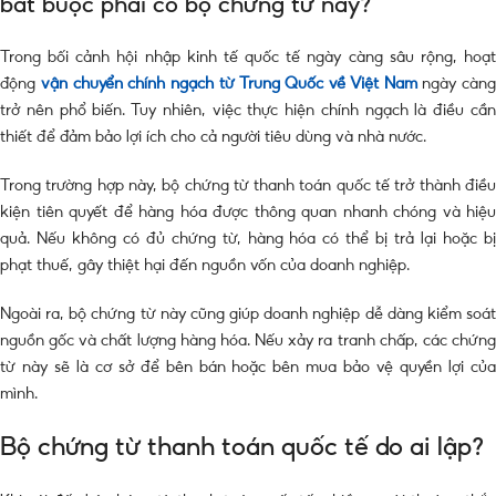
bắt buộc phải có bộ chứng từ này?
Trong bối cảnh hội nhập kinh tế quốc tế ngày càng sâu rộng, hoạt
động
vận chuyển chính ngạch từ Trung Quốc về Việt Nam
ngày càng
trở nên phổ biến. Tuy nhiên, việc thực hiện chính ngạch là điều cần
thiết để đảm bảo lợi ích cho cả người tiêu dùng và nhà nước.
Trong trường hợp này, bộ chứng từ thanh toán quốc tế trở thành điều
kiện tiên quyết để hàng hóa được thông quan nhanh chóng và hiệu
quả. Nếu không có đủ chứng từ, hàng hóa có thể bị trả lại hoặc bị
phạt thuế, gây thiệt hại đến nguồn vốn của doanh nghiệp.
Ngoài ra, bộ chứng từ này cũng giúp doanh nghiệp dễ dàng kiểm soát
nguồn gốc và chất lượng hàng hóa. Nếu xảy ra tranh chấp, các chứng
từ này sẽ là cơ sở để bên bán hoặc bên mua bảo vệ quyền lợi của
mình.
Bộ chứng từ thanh toán quốc tế do ai lập?