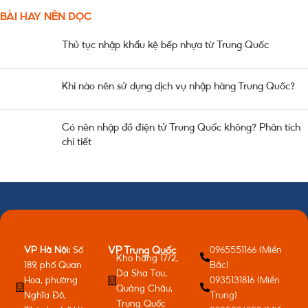
BÀI HAY NÊN ĐỌC
Thủ tục nhập khẩu kệ bếp nhựa từ Trung Quốc
Khi nào nên sử dụng dịch vụ nhập hàng Trung Quốc?
Có nên nhập đồ điện tử Trung Quốc không? Phân tích
chi tiết
VP Hà Nội:
Số
0965551166 (Miền
VP Trung Quốc
Kho hàng 17/2,
189, phố Quan
Bắc)
Da Sha Tou,
Hoa, phường
0935131816 (Miền
Quảng Châu,
Nghĩa Đô,
Trung)
Trung Quốc