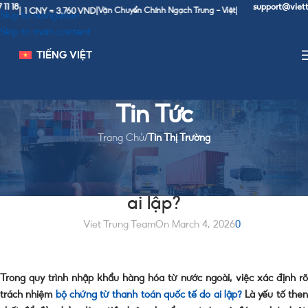
support@viettrung
1 CNY = 3,760 VND
|
Vận Chuyển Chính Ngạch Trung - Việt
|
Skip to navigation
Skip to main content
TIẾNG VIỆT
Tin Tức
Trang Chủ
/
Tin Thị Trường
TIN THỊ TRƯỜNG
Bộ chứng từ thanh toán quốc tế do
ai lập?
Viet Trung Team
On March 4, 2026
0
Trong quy trình nhập khẩu hàng hóa từ nước ngoài, việc xác định rõ
trách nhiệm
bộ chứng từ thanh toán quốc tế do ai lập?
Là yếu tố the