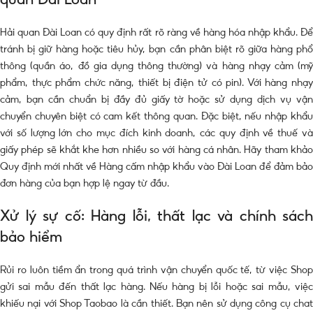
Hải quan Đài Loan có quy định rất rõ ràng về hàng hóa nhập khẩu. Để
tránh bị giữ hàng hoặc tiêu hủy, bạn cần phân biệt rõ giữa hàng phổ
thông (quần áo, đồ gia dụng thông thường) và hàng nhạy cảm (mỹ
phẩm, thực phẩm chức năng, thiết bị điện tử có pin). Với hàng nhạy
cảm, bạn cần chuẩn bị đầy đủ giấy tờ hoặc sử dụng dịch vụ vận
chuyển chuyên biệt có cam kết thông quan. Đặc biệt, nếu nhập khẩu
với số lượng lớn cho mục đích kinh doanh, các quy định về thuế và
giấy phép sẽ khắt khe hơn nhiều so với hàng cá nhân. Hãy tham khảo
Quy định mới nhất về Hàng cấm nhập khẩu vào Đài Loan để đảm bảo
đơn hàng của bạn hợp lệ ngay từ đầu.
Xử lý sự cố: Hàng lỗi, thất lạc và chính sách
bảo hiểm
Rủi ro luôn tiềm ẩn trong quá trình vận chuyển quốc tế, từ việc Shop
gửi sai mẫu đến thất lạc hàng. Nếu hàng bị lỗi hoặc sai mẫu, việc
khiếu nại với Shop Taobao là cần thiết. Bạn nên sử dụng công cụ chat