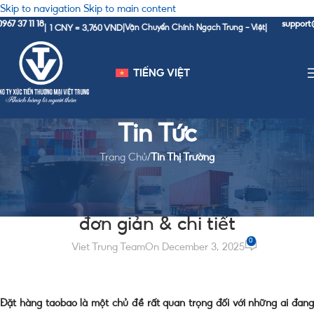
Skip to navigation
Skip to main content
 18
support@viettr
1 CNY = 3,760 VND
|
|
Vận Chuyển Chính Ngạch Trung - Việt
|
TIẾNG VIỆT
Tin Tức
Trang Chủ
/
Tin Thị Trường
TIN THỊ TRƯỜNG
Cách đặt hàng Taobao về Đài Loan
đơn giản & chi tiết
0
Viet Trung Team
On December 3, 2025
Đặt hàng taobao là một chủ đề rất quan trọng đối với những ai đang