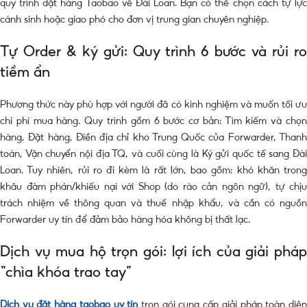
quy trình đặt hàng Taobao về Đài Loan. Bạn có thể chọn cách tự lực
cánh sinh hoặc giao phó cho đơn vị trung gian chuyên nghiệp.
Tự Order & ký gửi: Quy trình 6 bước và rủi ro
tiềm ẩn
Phương thức này phù hợp với người đã có kinh nghiệm và muốn tối ưu
chi phí mua hàng. Quy trình gồm 6 bước cơ bản: Tìm kiếm và chọn
hàng, Đặt hàng, Điền địa chỉ kho Trung Quốc của Forwarder, Thanh
toán, Vận chuyển nội địa TQ, và cuối cùng là Ký gửi quốc tế sang Đài
Loan. Tuy nhiên, rủi ro đi kèm là rất lớn, bao gồm: khó khăn trong
khâu đàm phán/khiếu nại với Shop (do rào cản ngôn ngữ), tự chịu
trách nhiệm về thông quan và thuế nhập khẩu, và cần có nguồn
Forwarder uy tín để đảm bảo hàng hóa không bị thất lạc.
Dịch vụ mua hộ trọn gói: lợi ích của giải pháp
“chìa khóa trao tay”
Dịch vụ đặt hàng taobao uy tín
trọn gói cung cấp giải pháp toàn diệ