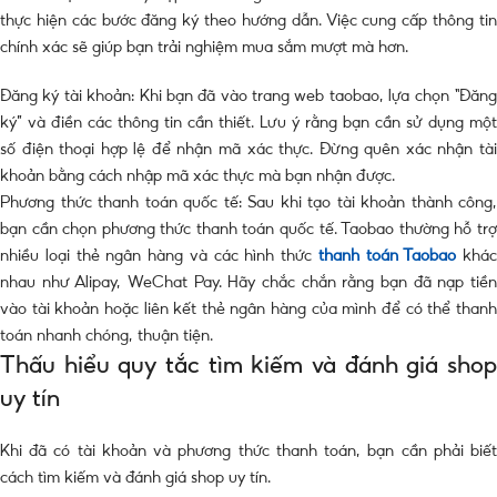
thực hiện các bước đăng ký theo hướng dẫn. Việc cung cấp thông tin
chính xác sẽ giúp bạn trải nghiệm mua sắm mượt mà hơn.
Đăng ký tài khoản: Khi bạn đã vào trang web taobao, lựa chọn “Đăng
ký” và điền các thông tin cần thiết. Lưu ý rằng bạn cần sử dụng một
số điện thoại hợp lệ để nhận mã xác thực. Đừng quên xác nhận tài
khoản bằng cách nhập mã xác thực mà bạn nhận được.
Phương thức thanh toán quốc tế: Sau khi tạo tài khoản thành công,
bạn cần chọn phương thức thanh toán quốc tế. Taobao thường hỗ trợ
nhiều loại thẻ ngân hàng và các hình thức
thanh toán Taobao
khác
nhau như Alipay, WeChat Pay. Hãy chắc chắn rằng bạn đã nạp tiền
vào tài khoản hoặc liên kết thẻ ngân hàng của mình để có thể thanh
toán nhanh chóng, thuận tiện.
Thấu hiểu quy tắc tìm kiếm và đánh giá shop
uy tín
Khi đã có tài khoản và phương thức thanh toán, bạn cần phải biết
cách tìm kiếm và đánh giá shop uy tín.