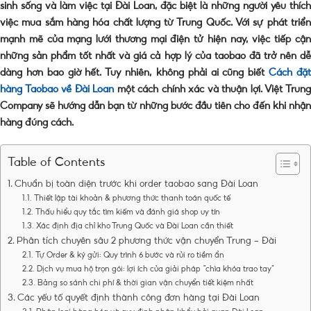
sinh sống và làm việc tại Đài Loan, đặc biệt là những người yêu thích
việc mua sắm hàng hóa chất lượng từ Trung Quốc. Với sự phát triển
mạnh mẽ của mạng lưới thương mại điện tử hiện nay, việc tiếp cận
những sản phẩm tốt nhất và giá cả hợp lý của taobao đã trở nên dễ
dàng hơn bao giờ hết. Tuy nhiên, không phải ai cũng biết
Cách đặ
hàng Taobao về Đài Loan
một cách chính xác và thuận lợi. Việt Trun
Company sẽ hướng dẫn bạn từ những bước đầu tiên cho đến khi nhận
hàng đúng cách.
Table of Contents
Chuẩn bị toàn diện trước khi order taobao sang Đài Loan
Thiết lập tài khoản & phương thức thanh toán quốc tế
Thấu hiểu quy tắc tìm kiếm và đánh giá shop uy tín
Xác định địa chỉ kho Trung Quốc và Đài Loan cần thiết
Phân tích chuyên sâu 2 phương thức vận chuyển Trung – Đài
Tự Order & ký gửi: Quy trình 6 bước và rủi ro tiềm ẩn
Dịch vụ mua hộ trọn gói: lợi ích của giải pháp “chìa khóa trao tay”
Bảng so sánh chi phí & thời gian vận chuyển tiết kiệm nhất
Các yếu tố quyết định thành công đơn hàng tại Đài Loan