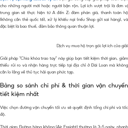
cho những người mới hoặc người bận rộn. Lợi ích vượt trội là đơn vị
trung gian sẽ thực hiện từ A đến Z: đàm phán giá, thanh toán hộ
(không cần thẻ quốc tế), xử lý khiếu nại (nếu Shop gửi sai hàng), và
đặc biệt là bao thuế, đảm bảo thông quan thuận lợi.
Dịch vụ mua hộ trọn gói: lợi ích của giả
Giải pháp “Chìa khóa trao tay” này giúp bạn tiết kiệm thời gian, giảm
thiểu rủi ro và nhận hàng trực tiếp tại địa chỉ ở Đài Loan mà không
cần lo lắng về thủ tục hải quan phức tạp.
Bảng so sánh chi phí & thời gian vận chuyển
tiết kiệm nhất
Việc chọn đường vận chuyển tối ưu sẽ quyết định tổng chi phí và tốc
độ.
Thời gian: Đường hàng không (Air Freight) thường là 3-5 ngày, nhanh