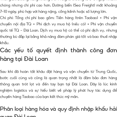
chóng nhưng chi phí cao hơn. Đường biển (Sea Freight) mất khoảng
7-10 ngày, phù hợp với hàng nặng, cồng kềnh hoặc số lượng lớn.
Chi phí: Tổng chi phí bao gồm: Tiền hàng (trên Taobao) + Phí vận
chuyển nội địa TQ + Phí dịch vụ mua hộ (nếu có) + Phí vận chuyển
quốc tế TQ – Đài Loan. Dịch vụ mua hộ có thể có phí dịch vụ, nhưng
thường bù đắp lại bằng khả năng đàm phán giá tốt và bao thuế nhập
khẩu.
Các yếu tố quyết định thành công đơn
hàng tại Đài Loan
Sau khi đã hoàn tất khâu đặt hàng và vận chuyển từ Trung Quốc,
bước cuối cùng và cũng là quan trọng nhất là đảm bảo đơn hàng
thông quan trót lọt và đến tay bạn tại Đài Loan. Đây là lúc kinh
nghiệm logistics và sự hiểu biết về pháp lý phát huy tác dụng để
chuyến hàng Taobao của bạn kết thúc mỹ mãn.
Phân loại hàng hóa và quy định nhập khẩu hải
quan Đài Loan