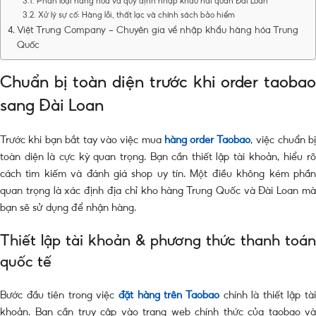
Phân loại hàng hóa và quy định nhập khẩu hải quan Đài Loan
Xử lý sự cố: Hàng lỗi, thất lạc và chính sách bảo hiểm
Việt Trung Company – Chuyên gia về nhập khẩu hàng hóa Trung
Quốc
Chuẩn bị toàn diện trước khi order taobao
sang Đài Loan
Trước khi bạn bắt tay vào việc mua
hàng order Taobao
, việc chuẩn b
toàn diện là cực kỳ quan trọng. Bạn cần thiết lập tài khoản, hiểu rõ
cách tìm kiếm và đánh giá shop uy tín. Một điều không kém phần
quan trọng là xác định địa chỉ kho hàng Trung Quốc và Đài Loan mà
bạn sẽ sử dụng để nhận hàng.
Thiết lập tài khoản & phương thức thanh toán
quốc tế
Bước đầu tiên trong việc
đặt hàng trên Taobao
chính là thiết lập tà
khoản. Bạn cần truy cập vào trang web chính thức của taobao và