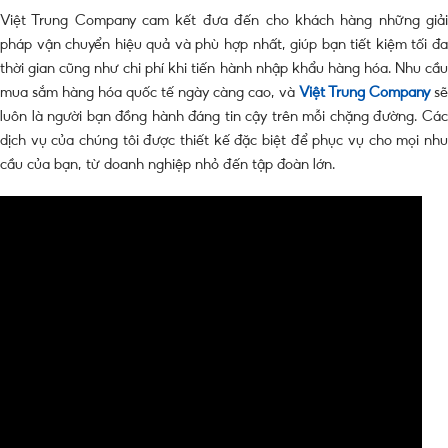
Việt Trung Company cam kết đưa đến cho khách hàng những giải
pháp vận chuyển hiệu quả và phù hợp nhất, giúp bạn tiết kiệm tối đa
thời gian cũng như chi phí khi tiến hành nhập khẩu hàng hóa. Nhu cầu
mua sắm hàng hóa quốc tế ngày càng cao, và
Việt Trung Company
sẽ
luôn là người bạn đồng hành đáng tin cậy trên mỗi chặng đường. Các
dịch vụ của chúng tôi được thiết kế đặc biệt để phục vụ cho mọi nhu
cầu của bạn, từ doanh nghiệp nhỏ đến tập đoàn lớn.