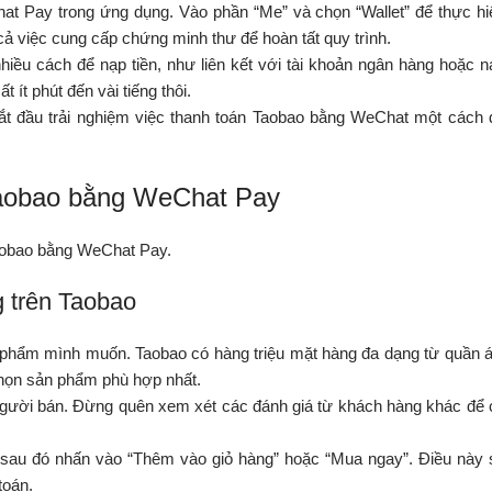
at Pay trong ứng dụng. Vào phần “Me” và chọn “Wallet” để thực hi
cả việc cung cấp chứng minh thư để hoàn tất quy trình.
iều cách để nạp tiền, như liên kết với tài khoản ngân hàng hoặc n
 ít phút đến vài tiếng thôi.
ắt đầu trải nghiệm việc thanh toán Taobao bằng WeChat một cách 
 taobao bằng WeChat Pay
 Taobao bằng WeChat Pay.
 trên Taobao
 phẩm mình muốn. Taobao có hàng triệu mặt hàng đa dạng từ quần á
 chọn sản phẩm phù hợp nhất.
 người bán. Đừng quên xem xét các đánh giá từ khách hàng khác để 
 sau đó nhấn vào “Thêm vào giỏ hàng” hoặc “Mua ngay”. Điều này 
toán.