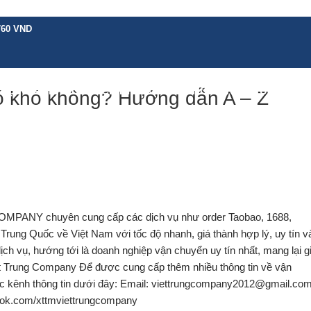
760 VND
 VỤ KHÁC
BẢNG GIÁ
CHÍNH SÁCH
HƯỚNG DẪN
TIN TỨC
LIÊN H
ó khó không? Hướng dẫn A – Z