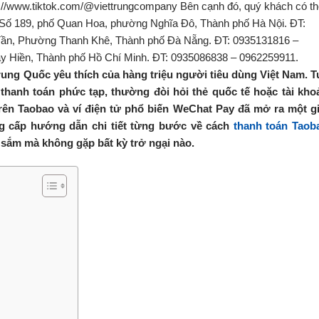
ung Quốc yêu thích của hàng triệu người tiêu dùng Việt Nam. T
 thanh toán phức tạp, thường đòi hỏi thẻ quốc tế hoặc tài kho
rên Taobao và ví điện tử phổ biến WeChat Pay đã mở ra một gi
ng cấp hướng dẫn chi tiết từng bước về cách
thanh toán Taob
 sắm mà không gặp bất kỳ trở ngại nào.