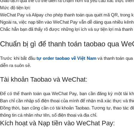
Giao dịch qua thẻ có thể diễn ra chậm hơn và yêu cầu xác thực thê
Mức độ tiện lợi:
WeChat Pay và Alipay cho phép thanh toán qua quét mã QR, trong khi 
Ngoài ra, việc nạp tiền vào WeChat Pay vẫn dễ dàng qua nhiều kênh
Chắc hẳn bạn đã thấy rõ được những lợi ích và sự tiện lợi mà tha
Chuẩn bị gì để thanh toán taobao qua W
Trước khi bắt đầu
tự order taobao về Việt Nam
và thanh toán qua 
diễn ra suôn sẻ.
Tài khoản Taobao và WeChat:
Để có thể thanh toán qua WeChat Pay, bạn cần đăng ký một tài kho
Bạn chỉ cần nhập số điện thoại của mình để nhận mã xác thực và thi
Đồng thời, bạn cũng cần có tài khoản Taobao. Tương tự, thao tác để
thông tin cá nhân như tên, số điện thoại và địa chỉ.
Kích hoạt và Nạp tiền vào WeChat Pay: