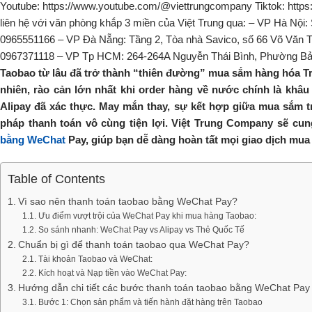
Taobao từ lâu đã trở thành “thiên đường” mua sắm hàng hóa Tr
nhiên, rào cản lớn nhất khi order hàng về nước chính là khâu
Alipay đã xác thực. May mắn thay, sự kết hợp giữa mua sắm t
pháp thanh toán vô cùng tiện lợi. Việt Trung Company sẽ cu
bằng WeChat
Pay, giúp bạn dễ dàng hoàn tất mọi giao dịch mua
Table of Contents
Vì sao nên thanh toán taobao bằng WeChat Pay?
Ưu điểm vượt trội của WeChat Pay khi mua hàng Taobao:
So sánh nhanh: WeChat Pay vs Alipay vs Thẻ Quốc Tế
Chuẩn bị gì để thanh toán taobao qua WeChat Pay?
Tài khoản Taobao và WeChat:
Kích hoạt và Nạp tiền vào WeChat Pay:
Hướng dẫn chi tiết các bước thanh toán taobao bằng WeChat Pay
Bước 1: Chọn sản phẩm và tiến hành đặt hàng trên Taobao