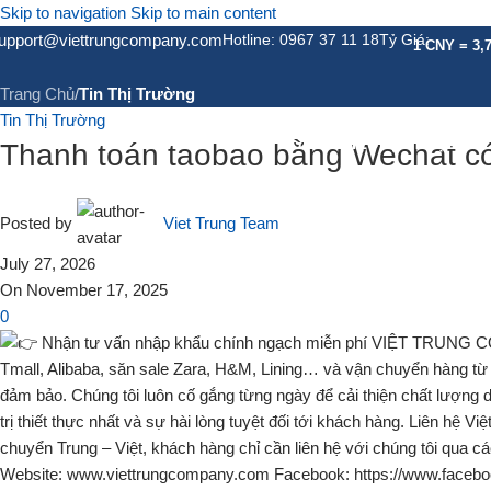
Skip to navigation
Skip to main content
Tin Tức
upport@viettrungcompany.com
Hotline: 0967 37 11 18
Tỷ Giá:
1 CNY = 3,
Trang Chủ
/
Tin Thị Trường
Tin Thị Trường
GIỚI THIỆU
DỊCH VỤ
DỊCH
Thanh toán taobao bằng Wechat c
Posted by
Viet Trung Team
July 27, 2026
On November 17, 2025
0