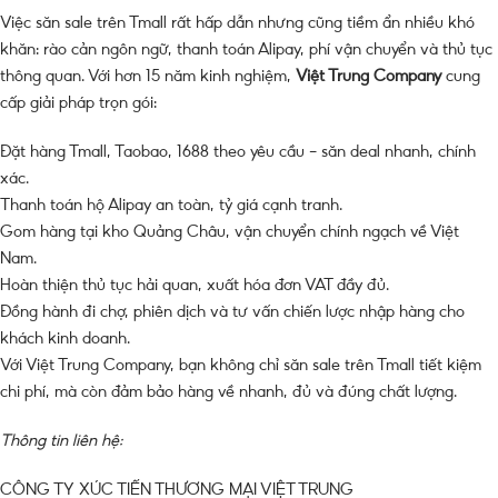
Việc săn sale trên Tmall rất hấp dẫn nhưng cũng tiềm ẩn nhiều khó
khăn: rào cản ngôn ngữ, thanh toán Alipay, phí vận chuyển và thủ tục
thông quan. Với hơn 15 năm kinh nghiệm,
Việt Trung Company
cung
cấp giải pháp trọn gói:
Đặt hàng Tmall, Taobao, 1688 theo yêu cầu – săn deal nhanh, chính
xác.
Thanh toán hộ Alipay an toàn, tỷ giá cạnh tranh.
Gom hàng tại kho Quảng Châu, vận chuyển chính ngạch về Việt
Nam.
Hoàn thiện thủ tục hải quan, xuất hóa đơn VAT đầy đủ.
Đồng hành đi chợ, phiên dịch và tư vấn chiến lược nhập hàng cho
khách kinh doanh.
Với Việt Trung Company, bạn không chỉ săn sale trên Tmall tiết kiệm
chi phí, mà còn đảm bảo hàng về nhanh, đủ và đúng chất lượng.
Thông tin liên hệ:
CÔNG TY XÚC TIẾN THƯƠNG MẠI VIỆT TRUNG