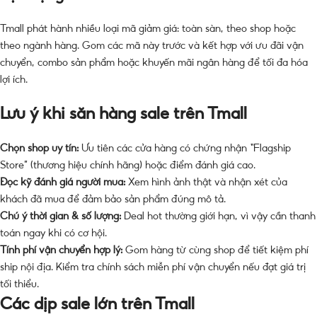
Tmall phát hành nhiều loại mã giảm giá: toàn sàn, theo shop hoặc
theo ngành hàng. Gom các mã này trước và kết hợp với ưu đãi vận
chuyển, combo sản phẩm hoặc khuyến mãi ngân hàng để tối đa hóa
lợi ích.
Lưu ý khi săn hàng sale trên Tmall
Chọn shop uy tín:
Ưu tiên các cửa hàng có chứng nhận “Flagship
Store” (thương hiệu chính hãng) hoặc điểm đánh giá cao.
Đọc kỹ đánh giá người mua:
Xem hình ảnh thật và nhận xét của
khách đã mua để đảm bảo sản phẩm đúng mô tả.
Chú ý thời gian & số lượng:
Deal hot thường giới hạn, vì vậy cần thanh
toán ngay khi có cơ hội.
Tính phí vận chuyển hợp lý:
Gom hàng từ cùng shop để tiết kiệm phí
ship nội địa. Kiểm tra chính sách miễn phí vận chuyển nếu đạt giá trị
tối thiểu.
Các dịp sale lớn trên Tmall