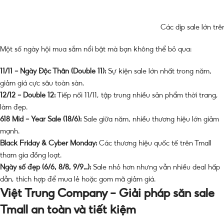
Các dịp sale lớn trê
Một số ngày hội mua sắm nổi bật mà bạn không thể bỏ qua:
11/11 – Ngày Độc Thân (Double 11):
Sự kiện sale lớn nhất trong năm,
giảm giá cực sâu toàn sàn.
12/12 – Double 12:
Tiếp nối 11/11, tập trung nhiều sản phẩm thời trang,
làm đẹp.
618 Mid – Year Sale (18/6):
Sale giữa năm, nhiều thương hiệu lớn giảm
mạnh.
Black Friday & Cyber Monday:
Các thương hiệu quốc tế trên Tmall
tham gia đồng loạt.
Ngày số đẹp (6/6, 8/8, 9/9…):
Sale nhỏ hơn nhưng vẫn nhiều deal hấp
dẫn, thích hợp để mua lẻ hoặc gom mã giảm giá.
Việt Trung Company – Giải pháp săn sale
Tmall an toàn và tiết kiệm