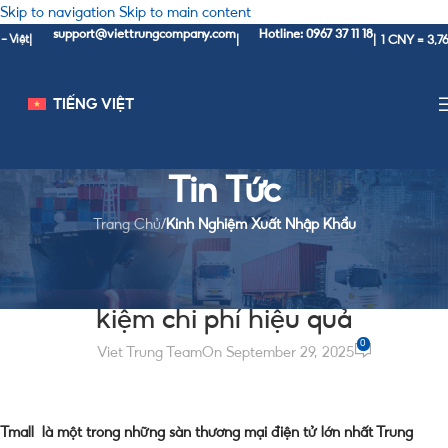
Skip to navigation
Skip to main content
support@viettrungcompany.com
Hotline: 0967 37 11 18
1 CNY = 3,760 V
t
|
|
|
TIẾNG VIỆT
Tin Tức
Trang Chủ
/
Kinh Nghiệm Xuất Nhập Khẩu
KINH NGHIỆM XUẤT NHẬP KHẨU
Cách săn hàng sale trên Tmall tiết
kiệm chi phí hiệu quả
0
Viet Trung Team
On September 29, 2025
Tmall là một trong những sàn thương mại điện tử lớn nhất Trung