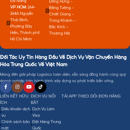
Đà Nẵng
Đông Hưng -
VP HCM:
264-
Bằng Tường -
264A Nguyễn
Chiết Giang -
Thái Bình,
Trùng Khánh -
Phường Bảy
Bắc Kinh -
Hiền, Thành phố
Thượng Hải
Hồ Chí Minh
Đối Tác Uy Tín Hàng Đầu Về Dịch Vụ Vận Chuyển Hàng
Hóa Trung Quốc Về Việt Nam
Mang đến giải pháp Logistics toàn diện, sẵn sàng đồng hành cùng quý
doanh nghiệp trên hành trình xây dựng sự phát triển bền vững.
LIÊN KẾT HỮU
DỊCH VỤ NỔI
TẢI APP THEO DÕI ĐƠN HÀNG
ÍCH
BẬT
Điều khoản dịch
Dịch Vụ Làm
vụ
Visa
Chính sách bảo
Đặt Hàng Trung
mật
Quốc