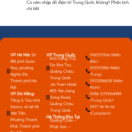
Có nên nhập đồ điện tử Trung Quốc không? Phân tích
chi tiết
VP Hà Nội:
Số
0965551166 (Miền
VP Trung Quốc
Kho hàng 17/2,
189, phố Quan
Bắc)
Da Sha Tou,
Hoa, phường
0935131816 (Miền
Quảng Châu,
Nghĩa Đô,
Trung)
Trung Quốc
Thành phố Hà
0935086838 (Miền
Jia Yuan Hotel,
Nội
Nam)
405 YanJiang
VP Đà Nẵng:
0086 13710964989
Dong Road,
Tầng 2, Tòa nhà
(Trung Quốc)
Quảng Châu,
Savico, số 66 Võ
0977 96 96 66
Trung Quốc
Văn Tần,
(Complaint)
Hệ Thống Kho Tại
Phường Thanh
Quảng Châu -
Khê, Thành phố
Phật Sơn -