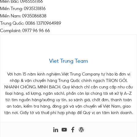
Miền Bắc: 0965551166
Miền Trung: 0935131816
Miền Nam: 0935086838
Trung Quốc: 0086 13710964989
Complaint: 0977 96 96 66
Viet Trung Team
Với hơn 15 năm kinh nghiệm.Việt Trung Company tự hào là đơn vị
nhập & vận chuyển hàng Trung Quốc chính ngạch TRỌN GÓI,
NHANH CHÓNG, MINH BẠCH. Quý khách chỉ cần cung cấp nhu cầu
(loại hàng, số lượng, ngân sách), phần còn lại chúng tôi sẽ xử lý A–Z
từ: tìm nguồn hàng/xưởng uy tín, so sánh giá, chốt đơn, thanh toán
an toàn, kiểm tra hàng, đóng gói và vận chuyển về Việt Nam, giao
tận nơi. Giấy tờ và thuế phí hợp pháp để Quý vị an tâm kinh doanh.