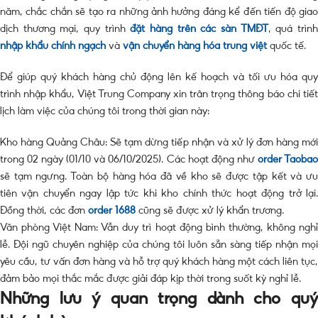
năm, chắc chắn sẽ tạo ra những ảnh hưởng đáng kể đến tiến độ giao
dịch thương mại, quy trình
đặt hàng trên các sàn TMĐT
, quá trìn
nhập khẩu chính ngạch
và
vận chuyển hàng hóa trung việt
quốc tế.
Để giúp quý khách hàng chủ động lên kế hoạch và tối ưu hóa quy
trình nhập khẩu, Việt Trung Company xin trân trọng thông báo chi tiết
lịch làm việc của chúng tôi trong thời gian này:
Kho hàng Quảng Châu: Sẽ tạm dừng tiếp nhận và xử lý đơn hàng mới
trong 02 ngày (01/10 và 06/10/2025). Các hoạt động như
order Taoba
sẽ tạm ngưng. Toàn bộ hàng hóa đã về kho sẽ được tập kết và ưu
tiên vận chuyển ngay lập tức khi kho chính thức hoạt động trở lại.
Đồng thời, các đơn
order 1688
cũng sẽ được xử lý khẩn trương.
Văn phòng Việt Nam: Vẫn duy trì hoạt động bình thường, không nghỉ
lễ. Đội ngũ chuyên nghiệp của chúng tôi luôn sẵn sàng tiếp nhận mọi
yêu cầu, tư vấn đơn hàng và hỗ trợ quý khách hàng một cách liên tục,
đảm bảo mọi thắc mắc được giải đáp kịp thời trong suốt kỳ nghỉ lễ.
Những lưu ý quan trọng dành cho quý