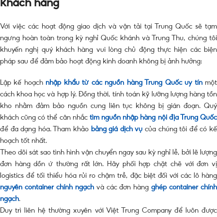
khách hàng
Với việc các hoạt động giao dịch và vận tải tại Trung Quốc sẽ tạm
ngưng hoàn toàn trong kỳ nghỉ Quốc khánh và Trung Thu, chúng tôi
khuyến nghị quý khách hàng vui lòng chủ động thực hiện các biện
pháp sau để đảm bảo hoạt động kinh doanh không bị ảnh hưởng:
Lập kế hoạch
nhập khẩu từ các nguồn hàng Trung Quốc uy tín
mộ
cách khoa học và hợp lý. Đồng thời, tính toán kỹ lưỡng lượng hàng tồn
kho nhằm đảm bảo nguồn cung liên tục không bị gián đoạn. Quý
khách cũng có thể cân nhắc
tìm nguồn nhập hàng nội địa Trung Quố
để đa dạng hóa. Tham khảo
bảng giá dịch vụ
của chúng tôi để có k
hoạch tốt nhất.
Theo dõi sát sao tình hình vận chuyển ngay sau kỳ nghỉ lễ, bởi lẽ lượng
đơn hàng dồn ứ thường rất lớn. Hãy phối hợp chặt chẽ với đơn vị
logistics để tối thiểu hóa rủi ro chậm trễ, đặc biệt đối với các lô hàng
nguyên container chính ngạch
và các đơn hàng
ghép container chín
ngạch
.
Duy trì liên hệ thường xuyên với Việt Trung Company để luôn được