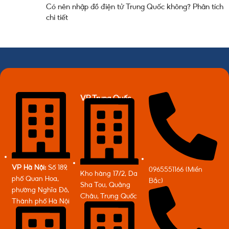
Có nên nhập đồ điện tử Trung Quốc không? Phân tích
chi tiết
VP Trung Quốc
VP Hà Nội:
Số 189,
0965551166 (Miền
Kho hàng 17/2, Da
phố Quan Hoa,
Bắc)
Sha Tou, Quảng
phường Nghĩa Đô,
Châu, Trung Quốc
Thành phố Hà Nội