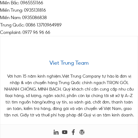
Miền Bắc: 0965551166
Miền Trung: 0935131816
Miền Nam: 0935086838
Trung Quốc: 0086 13710964989
Complaint: 0977 96 96 66
Viet Trung Team
Với hơn 15 năm kinh nghiệm.Việt Trung Company tự hào là đơn vị
nhập & vận chuyển hàng Trung Quốc chính ngạch TRỌN GÓI,
NHANH CHÓNG, MINH BẠCH. Quý khách chỉ cần cung cấp nhu cầu
(loại hàng, số lượng, ngân sách), phần còn lại chúng tôi sẽ xử lý A–Z
từ: tìm nguồn hàng/xưởng uy tín, so sánh giá, chốt đơn, thanh toán
an toàn, kiểm tra hàng, đóng gói và vận chuyển về Việt Nam, giao
tận nơi. Giấy tờ và thuế phí hợp pháp để Quý vị an tâm kinh doanh.