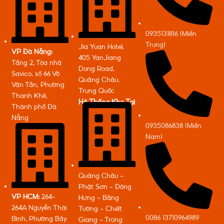
0935131816 (Miền
Trung)
Jia Yuan Hotel,
VP Đà Nẵng:
405 YanJiang
Tầng 2, Tòa nhà
Dong Road,
Savico, số 66 Võ
Quảng Châu,
Văn Tần, Phường
Trung Quốc
Thanh Khê,
Hệ Thống Kho Tại
Thành phố Đà
Nẵng
0935086838 (Miền
Nam)
Quảng Châu -
Phật Sơn - Đông
VP HCM:
264-
Hưng - Bằng
264A Nguyễn Thái
Tường - Chiết
0086 13710964989
Bình, Phường Bảy
Giang - Trùng