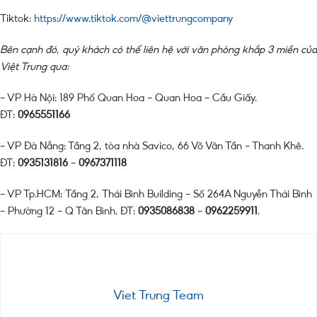
Tiktok:
https://www.tiktok.com/@viettrungcompany
Bên cạnh đó, quý khách có thể liên hệ với văn phòng khắp 3 miền của
Việt Trung qua:
– VP Hà Nội: 189 Phố Quan Hoa – Quan Hoa – Cầu Giấy.
ĐT:
0965551166
– VP Đà Nẵng: Tầng 2, tòa nhà Savico, 66 Võ Văn Tần – Thanh Khê.
ĐT:
0935131816
–
0967371118
– VP Tp.HCM: Tầng 2, Thái Bình Building – Số 264A Nguyễn Thái Bình
– Phường 12 – Q Tân Bình. ĐT:
0935086838
–
0962259911
.
Viet Trung Team