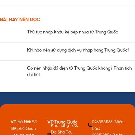
BÀI HAY NÊN ĐỌC
Thủ tục nhập khẩu kệ bếp nhựa từ Trung Quốc
Khi nào nên sử dụng dịch vụ nhập hàng Trung Quốc?
Có nên nhập đồ điện tử Trung Quốc không? Phân tích
chi tiết
VP Hà Nội:
Số
0965551166 (Miền
VP Trung Quốc
Kho hàng 17/2,
189, phố Quan
Bắc)
Da Sha Tou,