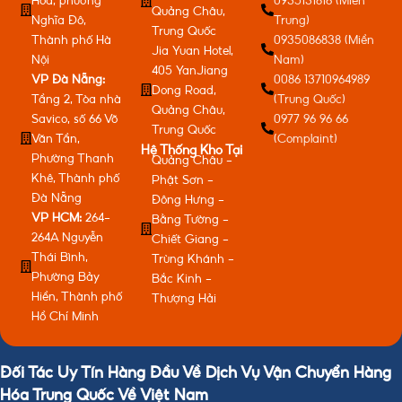
Hoa, phường
0935131816 (Miền
Quảng Châu,
Nghĩa Đô,
Trung)
Trung Quốc
Thành phố Hà
0935086838 (Miền
Jia Yuan Hotel,
Nội
Nam)
405 YanJiang
VP Đà Nẵng:
0086 13710964989
Dong Road,
Tầng 2, Tòa nhà
(Trung Quốc)
Quảng Châu,
Savico, số 66 Võ
0977 96 96 66
Trung Quốc
Văn Tần,
(Complaint)
Hệ Thống Kho Tại
Phường Thanh
Quảng Châu -
Khê, Thành phố
Phật Sơn -
Đà Nẵng
Đông Hưng -
VP HCM:
264-
Bằng Tường -
264A Nguyễn
Chiết Giang -
Thái Bình,
Trùng Khánh -
Phường Bảy
Bắc Kinh -
Hiền, Thành phố
Thượng Hải
Hồ Chí Minh
Đối Tác Uy Tín Hàng Đầu Về Dịch Vụ Vận Chuyển Hàng
Hóa Trung Quốc Về Việt Nam