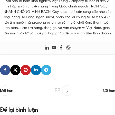
Với hơn 15 năm kinh nghiệm.Việt Trung Company tự hào là đơn vị
nhập & vận chuyển hàng Trung Quốc chính ngạch TRỌN GÓI,
NHANH CHÓNG, MINH BẠCH. Quý khách chỉ cần cung cấp nhu cầu
(loại hàng, số lượng, ngân sách), phần còn lại chúng tôi sẽ xử lý A–Z
từ: tìm nguồn hàng/xưởng uy tín, so sánh giá, chốt đơn, thanh toán
an toàn, kiểm tra hàng, đóng gói và vận chuyển về Việt Nam, giao
tận nơi. Giấy tờ và thuế phí hợp pháp để Quý vị an tâm kinh doanh.
Mới hơn
Cũ hơn
Để lại bình luận