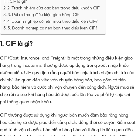
1. CIF là gì?
2. Trách nhiệm của các bên trong điều khoản CIF
3. Rủi ro trong điều kiện giao hàng CIF
4. Doanh nghiệp có nên mua theo điều kiện CIF?
5. Doanh nghiệp có nên bán theo điều kiện CIF?
1.
CIF là gì?
CIF (Cost, Insurance, and Freight) là một trong những điều kiện giao
hàng trong Incoterms, thường được áp dụng trong xuất nhập khẩu
đường biển. CIF quy định rằng người bán chịu trách nhiệm chi trả các
chi phí liên quan đến việc vận chuyển hàng hóa, bao gồm cả tiền
hàng, bảo hiểm và cước phí vận chuyển đến cảng đích. Người mua sẽ
chịu rủi ro sau khi hàng hóa đã được bốc lên tàu và phải tự chịu chi
phí thông quan nhập khẩu.
CIF thường được sử dụng khi người bán muốn đảm bảo rằng hàng
hóa của họ sẽ được giao đến cảng đích, đồng thời có quyền kiểm soát
quá trình vận chuyển, bảo hiểm hàng hóa và thông tin liên quan đến