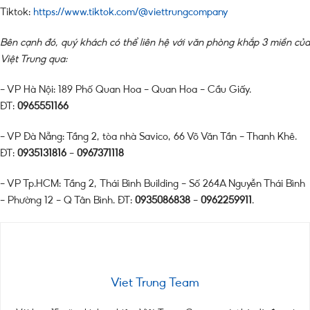
Tiktok:
https://www.tiktok.com/@viettrungcompany
Bên cạnh đó, quý khách có thể liên hệ với văn phòng khắp 3 miền của
Việt Trung qua:
– VP Hà Nội: 189 Phố Quan Hoa – Quan Hoa – Cầu Giấy.
ĐT:
0965551166
– VP Đà Nẵng: Tầng 2, tòa nhà Savico, 66 Võ Văn Tần – Thanh Khê.
ĐT:
0935131816
–
0967371118
– VP Tp.HCM: Tầng 2, Thái Bình Building – Số 264A Nguyễn Thái Bình
– Phường 12 – Q Tân Bình. ĐT:
0935086838
–
0962259911
.
Viet Trung Team