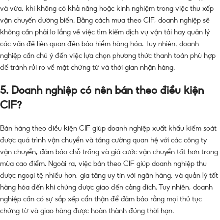
và vừa, khi không có khả năng hoặc kinh nghiệm trong việc thu xếp
vận chuyển đường biển. Bằng cách mua theo CIF, doanh nghiệp sẽ
không cần phải lo lắng về việc tìm kiếm dịch vụ vận tải hay quản lý
các vấn đề liên quan đến bảo hiểm hàng hóa. Tuy nhiên, doanh
nghiệp cần chú ý đến việc lựa chọn phương thức thanh toán phù hợp
để tránh rủi ro về mặt chứng từ và thời gian nhận hàng.
5.
Doanh nghiệp có nên bán theo điều kiện
CIF?
Bán hàng theo điều kiện CIF giúp doanh nghiệp xuất khẩu kiểm soát
được quá trình vận chuyển và tăng cường quan hệ với các công ty
vận chuyển, đảm bảo chỗ trống và giá cước vận chuyển tốt hơn trong
mùa cao điểm. Ngoài ra, việc bán theo CIF giúp doanh nghiệp thu
được ngoại tệ nhiều hơn, gia tăng uy tín với ngân hàng, và quản lý tốt
hàng hóa đến khi chúng được giao đến cảng đích. Tuy nhiên, doanh
nghiệp cần có sự sắp xếp cẩn thận để đảm bảo rằng mọi thủ tục
chứng từ và giao hàng được hoàn thành đúng thời hạn.