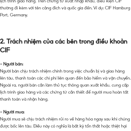
lịch trình giao hàng. Trên chứng từ xuất nhập khẩu, điều kiện CIF
thường đi kèm với tên cảng đích và quốc gia đến. Ví dụ: CIF Hamburg
Port, Germany.
2.
Trách nhiệm của các bên trong điều khoản
CIF
– Người bán:
Người bán chịu trách nhiệm chính trong việc chuẩn bị và giao hàng
lên tàu, thanh toán các chi phí liên quan đến bảo hiểm và vận chuyển.
Ngoài ra, người bán cần làm thủ tục thông quan xuất khẩu, cung cấp
lịch trình giao hàng và các chứng từ cần thiết để người mua hoàn tất
thanh toán và nhận hàng.
– Người mua:
Người mua sẽ chịu trách nhiệm rủi ro về hàng hóa ngay sau khi chúng
được bốc lên tàu. Điều này có nghĩa là bất kỳ tổn thất hoặc thiệt hại