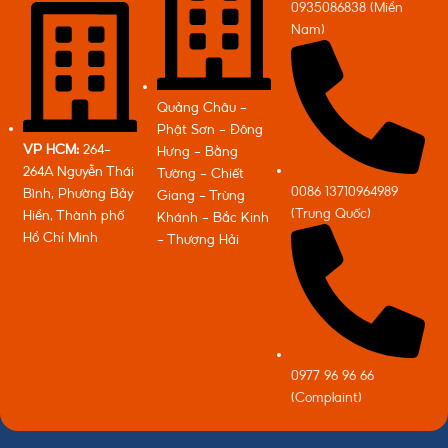
0935086838 (Miền
Nam)
Quảng Châu -
Phật Sơn - Đông
VP HCM:
264-
Hưng - Bằng
264A Nguyễn Thái
Tường - Chiết
0086 13710964989
Bình, Phường Bảy
Giang - Trùng
(Trung Quốc)
Hiền, Thành phố
Khánh - Bắc Kinh
Hồ Chí Minh
- Thượng Hải
0977 96 96 66
(Complaint)