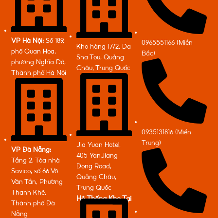
VP Hà Nội:
Số 189,
0965551166 (Miền
Kho hàng 17/2, Da
phố Quan Hoa,
Bắc)
Sha Tou, Quảng
phường Nghĩa Đô,
Châu, Trung Quốc
Thành phố Hà Nội
0935131816 (Miền
Trung)
Jia Yuan Hotel,
VP Đà Nẵng:
405 YanJiang
Tầng 2, Tòa nhà
Dong Road,
Savico, số 66 Võ
Quảng Châu,
Văn Tần, Phường
Trung Quốc
Thanh Khê,
Hệ Thống Kho Tại
Thành phố Đà
Nẵng