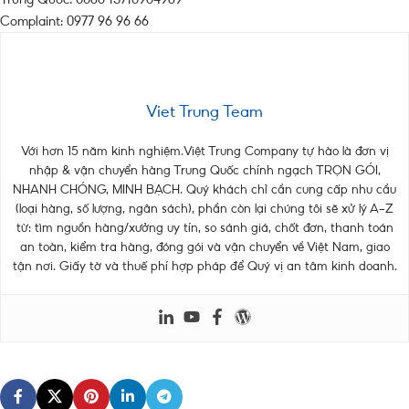
Complaint: 0977 96 96 66
Viet Trung Team
Với hơn 15 năm kinh nghiệm.Việt Trung Company tự hào là đơn vị
nhập & vận chuyển hàng Trung Quốc chính ngạch TRỌN GÓI,
NHANH CHÓNG, MINH BẠCH. Quý khách chỉ cần cung cấp nhu cầu
(loại hàng, số lượng, ngân sách), phần còn lại chúng tôi sẽ xử lý A–Z
từ: tìm nguồn hàng/xưởng uy tín, so sánh giá, chốt đơn, thanh toán
an toàn, kiểm tra hàng, đóng gói và vận chuyển về Việt Nam, giao
tận nơi. Giấy tờ và thuế phí hợp pháp để Quý vị an tâm kinh doanh.