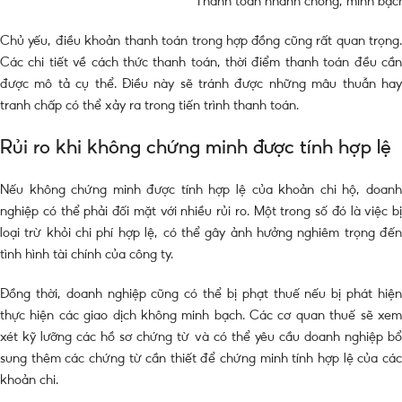
Thanh toán nhanh chóng, minh bạch
Chủ yếu, điều khoản thanh toán trong hợp đồng cũng rất quan trọng.
Các chi tiết về cách thức thanh toán, thời điểm thanh toán đều cần
được mô tả cụ thể. Điều này sẽ tránh được những mâu thuẫn hay
tranh chấp có thể xảy ra trong tiến trình thanh toán.
Rủi ro khi không chứng minh được tính hợp lệ
Nếu không chứng minh được tính hợp lệ của khoản chi hộ, doanh
nghiệp có thể phải đối mặt với nhiều rủi ro. Một trong số đó là việc bị
loại trừ khỏi chi phí hợp lệ, có thể gây ảnh hưởng nghiêm trọng đến
tình hình tài chính của công ty.
Đồng thời, doanh nghiệp cũng có thể bị phạt thuế nếu bị phát hiện
thực hiện các giao dịch không minh bạch. Các cơ quan thuế sẽ xem
xét kỹ lưỡng các hồ sơ chứng từ và có thể yêu cầu doanh nghiệp bổ
sung thêm các chứng từ cần thiết để chứng minh tính hợp lệ của các
khoản chi.