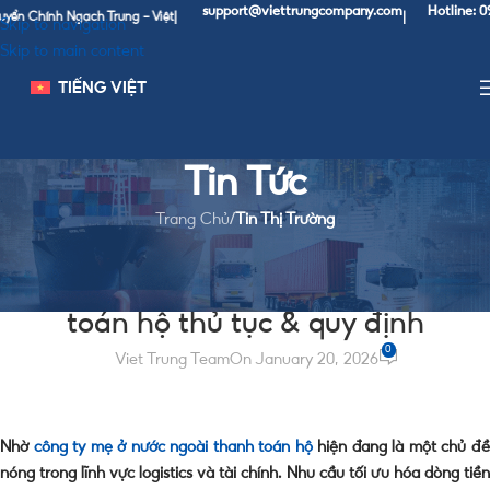
support@viettrungcompany.com
Hotline: 0967 37 
ính Ngạch Trung - Việt
|
|
Skip to navigation
Skip to main content
TIẾNG VIỆT
Tin Tức
Trang Chủ
/
Tin Thị Trường
TIN THỊ TRƯỜNG
Công ty mẹ ở nước ngoài thanh
toán hộ thủ tục & quy định
0
Viet Trung Team
On January 20, 2026
Nhờ
công ty mẹ ở nước ngoài thanh toán hộ
hiện đang là một chủ đ
nóng trong lĩnh vực logistics và tài chính. Nhu cầu tối ưu hóa dòng tiền