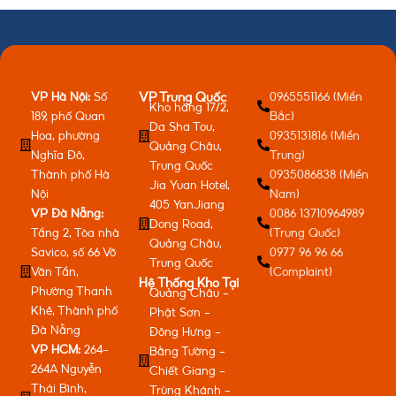
VP Hà Nội:
Số
0965551166 (Miền
VP Trung Quốc
Kho hàng 17/2,
189, phố Quan
Bắc)
Da Sha Tou,
Hoa, phường
0935131816 (Miền
Quảng Châu,
Nghĩa Đô,
Trung)
Trung Quốc
Thành phố Hà
0935086838 (Miền
Jia Yuan Hotel,
Nội
Nam)
405 YanJiang
VP Đà Nẵng:
0086 13710964989
Dong Road,
Tầng 2, Tòa nhà
(Trung Quốc)
Quảng Châu,
Savico, số 66 Võ
0977 96 96 66
Trung Quốc
Văn Tần,
(Complaint)
Hệ Thống Kho Tại
Phường Thanh
Quảng Châu -
Khê, Thành phố
Phật Sơn -
Đà Nẵng
Đông Hưng -
VP HCM:
264-
Bằng Tường -
264A Nguyễn
Chiết Giang -
Thái Bình,
Trùng Khánh -