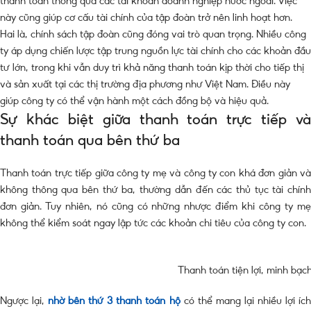
thanh toán thông qua các tài khoản doanh nghiệp nước ngoài. Việc
này cũng giúp cơ cấu tài chính của tập đoàn trở nên linh hoạt hơn.
Hai là, chính sách tập đoàn cũng đóng vai trò quan trọng. Nhiều công
ty áp dụng chiến lược tập trung nguồn lực tài chính cho các khoản đầu
tư lớn, trong khi vẫn duy trì khả năng thanh toán kịp thời cho tiếp thị
và sản xuất tại các thị trường địa phương như Việt Nam. Điều này
giúp công ty có thể vận hành một cách đồng bộ và hiệu quả.
Sự khác biệt giữa thanh toán trực tiếp và
thanh toán qua bên thứ ba
Thanh toán trực tiếp giữa công ty mẹ và công ty con khá đơn giản và
không thông qua bên thứ ba, thường dẫn đến các thủ tục tài chính
đơn giản. Tuy nhiên, nó cũng có những nhược điểm khi công ty mẹ
không thể kiểm soát ngay lập tức các khoản chi tiêu của công ty con.
Thanh toán tiện lợi, minh bạc
Ngược lại,
nhờ bên thứ 3 thanh toán hộ
có thể mang lại nhiều lợi íc