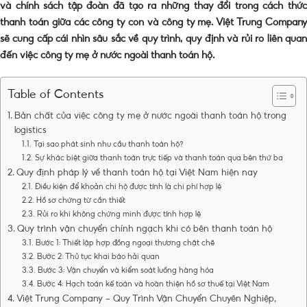
và chính sách tập đoàn đã tạo ra những thay đổi trong cách thức
thanh toán giữa các công ty con và công ty mẹ. Việt Trung Company
sẽ cung cấp cái nhìn sâu sắc về quy trình, quy định và rủi ro liên quan
đến việc
công ty mẹ ở nước ngoài thanh toán hộ
.
Table of Contents
Bản chất của việc công ty mẹ ở nước ngoài thanh toán hộ trong
logistics
Tại sao phát sinh nhu cầu thanh toán hộ?
Sự khác biệt giữa thanh toán trực tiếp và thanh toán qua bên thứ ba
Quy định pháp lý về thanh toán hộ tại Việt Nam hiện nay
Điều kiện để khoản chi hộ được tính là chi phí hợp lệ
Hồ sơ chứng từ cần thiết
Rủi ro khi không chứng minh được tính hợp lệ
Quy trình vận chuyển chính ngạch khi có bên thanh toán hộ
Bước 1: Thiết lập hợp đồng ngoại thương chặt chẽ
Bước 2: Thủ tục khai báo hải quan
Bước 3: Vận chuyển và kiểm soát luồng hàng hóa
Bước 4: Hạch toán kế toán và hoàn thiện hồ sơ thuế tại Việt Nam
Việt Trung Company – Quy Trình Vận Chuyển Chuyên Nghiệp,