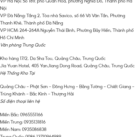
VP Hà Nội: Số 189, phố Quan Hoa, phường Nghĩa Đô, Thành phố Hà
Nội
VP Đà Nẵng: Tầng 2, Tòa nhà Savico, số 66 Võ Văn Tần, Phường
Thanh Khê, Thành phố Đà Nẵng
VP HCM: 264-264A Nguyễn Thái Bình, Phường Bảy Hiền, Thành phố
Hồ Chí Minh
Văn phòng Trung Quốc
Kho hàng 17/2, Da Sha Tou, Quảng Châu, Trung Quốc
Jia Yuan Hotel, 405 YanJiang Dong Road, Quảng Châu, Trung Quốc
Hệ Thống Kho Tại
Quảng Châu – Phật Sơn – Đông Hưng – Bằng Tường – Chiết Giang –
Trùng Khánh – Bắc Kinh – Thượng Hải
Số điện thoại liên hệ
Miền Bắc: 0965551166
Miền Trung: 0935131816
Miền Nam: 0935086838
Trung Quốc: 0086 13710964989