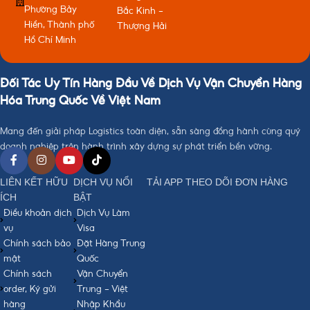
Phường Bảy
Bắc Kinh -
Hiền, Thành phố
Thượng Hải
Hồ Chí Minh
Đối Tác Uy Tín Hàng Đầu Về Dịch Vụ Vận Chuyển Hàng
Hóa Trung Quốc Về Việt Nam
Mang đến giải pháp Logistics toàn diện, sẵn sàng đồng hành cùng quý
doanh nghiệp trên hành trình xây dựng sự phát triển bền vững.
LIÊN KẾT HỮU
DỊCH VỤ NỔI
TẢI APP THEO DÕI ĐƠN HÀNG
ÍCH
BẬT
Điều khoản dịch
Dịch Vụ Làm
vụ
Visa
Chính sách bảo
Đặt Hàng Trung
mật
Quốc
Chính sách
Vận Chuyển
order, Ký gửi
Trung - Việt
hàng
Nhập Khẩu