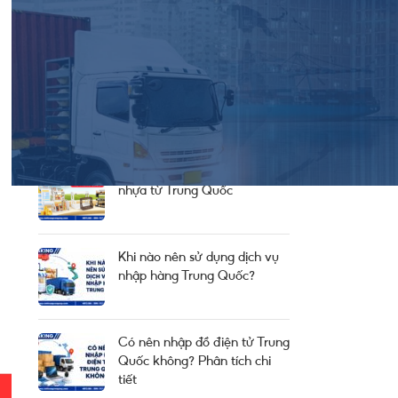
Thông Báo Chung Từ Công Ty
Thông Tin Cung Cầu
Tin Thị Trường
BÀI HAY NÊN ĐỌC
Thủ tục nhập khẩu kệ bếp
nhựa từ Trung Quốc
Khi nào nên sử dụng dịch vụ
nhập hàng Trung Quốc?
Có nên nhập đồ điện tử Trung
Quốc không? Phân tích chi
tiết