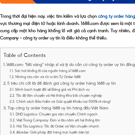
Trong thời đại hiện nay, việc tìm kiếm và lựa chọn
công ty order hàng
vực thương mại điện tử hoặc kinh doanh. 1688.com được xem là một t
cung cấp một kho hàng khổng lồ với giá cả cạnh tranh. Tuy nhiên, đ
Company – công ty order uy tín là điều không thể thiếu.
Table of Contents
1688.com: “Mỏ vàng” nhập sỉ và lý do cần có công ty order uy tín đồn
Sức hút khổng lồ của nguồn hàng sỉ 1688.com
Những rào cản và rủi ro khi Tự Order 1688
5 tiêu chí cốt lõi để đánh giá công ty order hàng 1688 uy tín
Minh bạch tuyệt đối về Bảng giá và Phí dịch vụ
Tốc độ Vận chuyển và Hệ thống Kho bãi chuyên nghiệp
Chính sách Bảo hiểm và Giải quyết Khiếu nại (100% rõ ràng)
Top công ty order hàng 1688 uy tín hàng đầu Việt Nam
DHD Logistics: Chuyên gia vận chuyển Chính ngạch
Việt Trung Company: Đơn vị lâu năm với hệ thống lớn
Hải Tàu Logistics: Tốc độ Order và Vận chuyển nhanh
Aliorder: Giải pháp đặt hàng trực tuyến tiện lợi