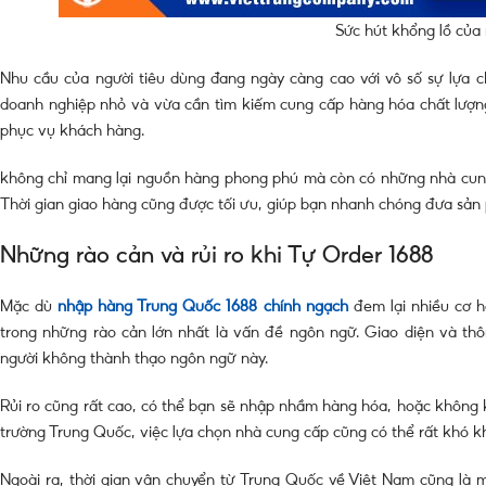
Sức hút khổng lồ của
Nhu cầu của người tiêu dùng đang ngày càng cao với vô số sự lựa c
doanh nghiệp nhỏ và vừa cần tìm kiếm cung cấp hàng hóa chất lượng
phục vụ khách hàng.
không chỉ mang lại nguồn hàng phong phú mà còn có những nhà cung c
Thời gian giao hàng cũng được tối ưu, giúp bạn nhanh chóng đưa sả
Những rào cản và rủi ro khi Tự Order 1688
Mặc dù
nhập hàng Trung Quốc 1688 chính ngạch
đem lại nhiều cơ h
trong những rào cản lớn nhất là vấn đề ngôn ngữ. Giao diện và thô
người không thành thạo ngôn ngữ này.
Rủi ro cũng rất cao, có thể bạn sẽ nhập nhầm hàng hóa, hoặc không 
trường Trung Quốc, việc lựa chọn nhà cung cấp cũng có thể rất khó k
Ngoài ra, thời gian vận chuyển từ Trung Quốc về Việt Nam cũng là m