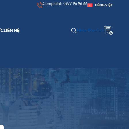
Complaint: 0977 96 96 66
TIẾNG VIỆT
Nhận Báo Giá
ỨC
LIÊN HỆ
DANH MỤC BÀI VIẾT
Chính Sách & Thủ Tục
Kinh Nghiệm Xuất Nhập Khẩu
Nguồn Hàng