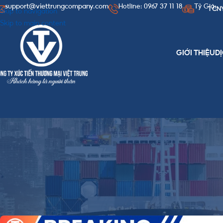
support@viettrungcompany.com
Hotline: 0967 37 11 18
Tỷ Giá:
1 CN
Skip to navigation
Skip to main content
GIỚI THIỆU
D
TIN T
Công ty order hàng 168
Posted by
Viet Trung T