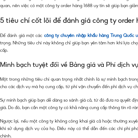
quan, nên việc có một công ty order hàng 1688 uy tín sẽ giúp bạn giảm 
5 tiêu chí cốt lõi để đánh giá công ty order
Để đánh giá một các
công ty chuyên nhập khẩu hàng Trung Quốc u
trọng. Những tiêu chí này không chỉ giúp bạn yên tâm hơn khi lựa c
cấp.
Minh bạch tuyệt đối về Bảng giá và Phí dịch v
Một trong những tiêu chí quan trọng nhất chính là sự minh bạch trong
cho các dịch vụ mà họ cung cấp, từ phí vận chuyển đến phí dịch vụ c
Sự minh bạch giúp bạn dễ dàng so sánh giá cả, từ đó đưa ra quyết định
giá. Do đó, bạn cần một công ty có khả năng cung cấp thông tin rõ rà
Ngược lại, nếu một công ty không công khai giá cả hoặc thường xuyê
khi sử dụng dịch vụ của họ. Điều này có thể dẫn đến các chi phí p
chính.