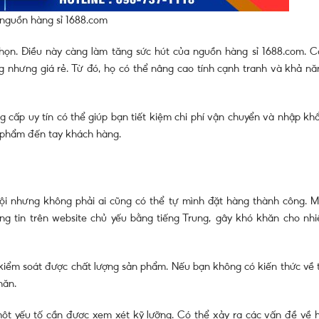
 nguồn hàng sỉ 1688.com
họn. Điều này càng làm tăng sức hút của nguồn hàng sỉ 1688.com. C
 nhưng giá rẻ. Từ đó, họ có thể nâng cao tính cạnh tranh và khả nă
ấp uy tín có thể giúp bạn tiết kiệm chi phí vận chuyển và nhập khẩ
n phẩm đến tay khách hàng.
ội nhưng không phải ai cũng có thể tự mình đặt hàng thành công. M
ng tin trên website chủ yếu bằng tiếng Trung, gây khó khăn cho nhi
kiểm soát được chất lượng sản phẩm. Nếu bạn không có kiến thức về t
hăn.
ột yếu tố cần được xem xét kỹ lưỡng. Có thể xảy ra các vấn đề về h