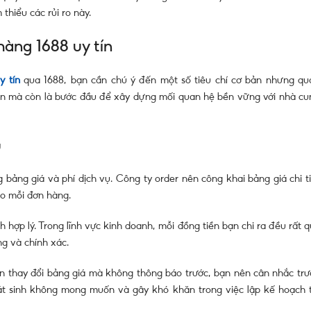
thiểu các rủi ro này.
 hàng 1688 uy tín
y tín
qua 1688, bạn cần chú ý đến một số tiêu chí cơ bản nhưng qu
họn mà còn là bước đầu để xây dựng mối quan hệ bền vững với nhà cu
ụ
 bảng giá và phí dịch vụ. Công ty order nên công khai bảng giá chi ti
ho mỗi đơn hàng.
 hợp lý. Trong lĩnh vực kinh doanh, mỗi đồng tiền bạn chi ra đều rất 
ng và chính xác.
n thay đổi bảng giá mà không thông báo trước, bạn nên cân nhắc trư
hát sinh không mong muốn và gây khó khăn trong việc lập kế hoạch t