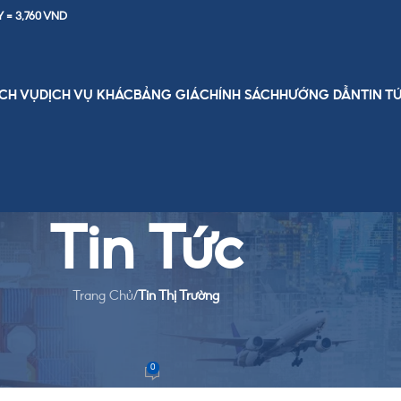
Y = 3,760 VND
ỊCH VỤ
DỊCH VỤ KHÁC
BẢNG GIÁ
CHÍNH SÁCH
HƯỚNG DẪN
TIN T
Tin Tức
Trang Chủ
/
Tin Thị Trường
HỊ TRƯỜNG
8 uy tín & chuyên nghiệp
0
eam
On November 6, 2025