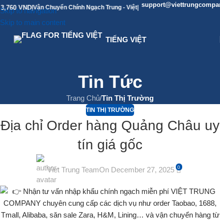
support@viettrungcompany.co
0 VND
|
Vận Chuyển Chính Ngạch Trung - Việt
|
Skip to navigation
Skip to main content
TIẾNG VIỆT
Tin Tức
Trang Chủ
/
Tin Thị Trường
TIN THỊ TRƯỜNG
Địa chỉ Order hàng Quảng Châu uy
tín giá gốc
0
Viet Trung Team
On December 27, 2025