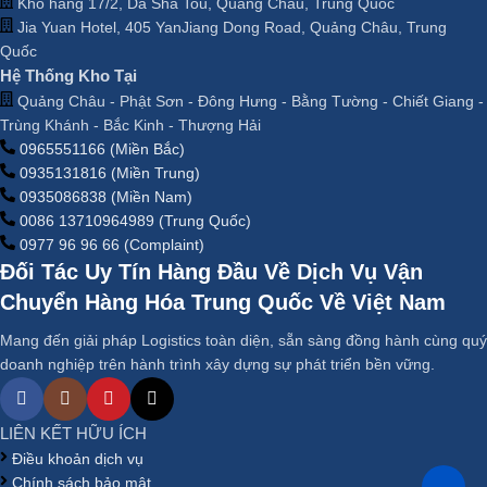
Kho hàng 17/2, Da Sha Tou, Quảng Châu, Trung Quốc
Jia Yuan Hotel, 405 YanJiang Dong Road, Quảng Châu, Trung
Quốc
Hệ Thống Kho Tại
Quảng Châu - Phật Sơn - Đông Hưng - Bằng Tường - Chiết Giang -
Trùng Khánh - Bắc Kinh - Thượng Hải
0965551166 (Miền Bắc)
0935131816 (Miền Trung)
0935086838 (Miền Nam)
0086 13710964989 (Trung Quốc)
0977 96 96 66 (Complaint)
Đối Tác Uy Tín Hàng Đầu Về Dịch Vụ Vận
Chuyển Hàng Hóa Trung Quốc Về Việt Nam
Mang đến giải pháp Logistics toàn diện, sẵn sàng đồng hành cùng quý
doanh nghiệp trên hành trình xây dựng sự phát triển bền vững.
LIÊN KẾT HỮU ÍCH
Điều khoản dịch vụ
Chính sách bảo mật