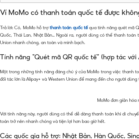
Ví MoMo có thanh toán quốc tế được khôn
Trả lời: Có, MoMo hỗ trợ
thanh toán quốc tế
qua tính năng quét mã QR 
Quốc, Thái Lan, Nhật Bản… Ngoài ra, người dùng có thể thanh toán t
Union nhanh chóng, an toàn và minh bạch.
Tính năng “Quét mã QR quốc tế” (hợp tác với 
Một trong những tính năng đáng chú ý của MoMo trong việc thanh to
đối tác lớn là Alipay+ và Western Union để mang đến cho người dùng t
MoMo đơn giản hóa m
Với tính năng này, người dùng có thể dễ dàng thanh toán khi di chuy
toán trở nên nhanh chóng và tiện lợi hơn bao giờ hết.
Các quốc gia hỗ trợ: Nhật Bản, Hàn Quốc, Si