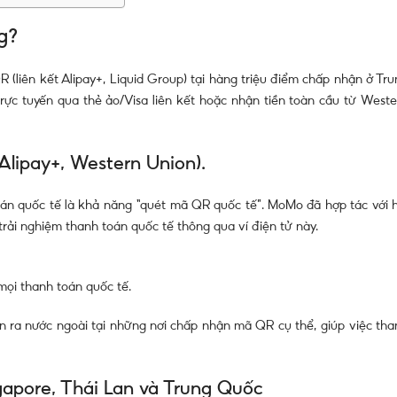
g?
(liên kết Alipay+, Liquid Group) tại hàng triệu điểm chấp nhận ở Tru
rực tuyến qua thẻ ảo/Visa liên kết hoặc nhận tiền toàn cầu từ Weste
Alipay+, Western Union).
án quốc tế là khả năng “quét mã QR quốc tế”. MoMo đã hợp tác với h
rải nghiệm thanh toán quốc tế thông qua ví điện tử này.
ọi thanh toán quốc tế.
ển ra nước ngoài tại những nơi chấp nhận mã QR cụ thể, giúp việc tha
ngapore, Thái Lan và Trung Quốc