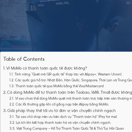
Momo có thanh toán quốc tế được không?
Đây là câu hỏi mà rất nhi
triển kinh tế hiện nay. Với tính năng thanh toán đầy tiện ích, MoMo 
thanh toán quốc tế, không ít người vẫn còn ngần ngại về khả năng 
viết dưới đây!
Table of Contents
Ví MoMo có thanh toán quốc tế được không?
Tính năng “Quét mã QR quốc tế” (hợp tác với Alipay+, Western Union).
Các quốc gia hỗ trợ: Nhật Bản, Hàn Quốc, Singapore, Thái Lan và Trung 
Thanh toán quốc tế qua MoMo bằng thẻ Visa/Mastercard
Có dùng MoMo để tự thanh toán trên Taobao, 1688, Tmall được khôn
Vì sao chưa thể dùng MoMo quét mã thanh toán trực tiếp trên sàn thương 
Các lỗi thường gặp khi cố gắng nạp tiền Alipay bằng MoMo.
Giải pháp thay thế tối ưu từ đơn vị vận chuyển chính ngạch
Tại sao chủ shop nên ưu tiên dịch vụ “Thanh toán hộ” (Pay for me).
Lợi ích khi kết hợp thanh toán hộ và vận chuyển chính ngạch.
Việt Trung Company – Hỗ Trợ Thanh Toán Quốc Tế & Thủ Tục Hải Quan