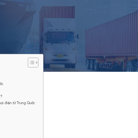
ều người sử dụng quan tâm, đặc biệt là trong bối cảnh hội nhập và ph
đã trở thành ví điện tử phổ biến tại Việt Nam. Tuy nhiên, khi nhắc đ
của MoMo. Hãy cùng Việt Trung Company khám phá câu hỏi này trong b
Quốc
g?
mại điện tử Trung Quốc