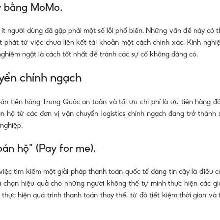
ay bằng MoMo.
ít người dùng đã gặp phải một số lỗi phổ biến. Những vấn đề này có t
t phát từ việc chưa liên kết tài khoản một cách chính xác. Kinh nghi
nghiêm ngặt là cách tốt nhất để tránh các sự cố không đáng có.
uyển chính ngạch
án tiền hàng Trung Quốc an toàn và tối ưu chi phí là ưu tiên hàng đầ
án hộ từ các đơn vị vận chuyển logistics chính ngạch đang trở thành 
nghiệp.
oán hộ” (Pay for me).
việc tìm kiếm một giải pháp thanh toán quốc tế đáng tin cậy là điều c
ựa chọn hiệu quả cho những người không thể tự mình thực hiện các gi
hực hiện quá trình thanh toán thay thế, từ đó tiết kiệm thời gian và 