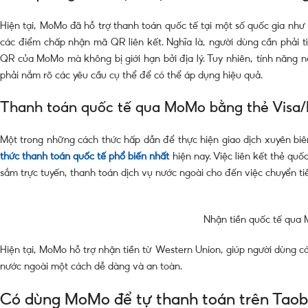
Hiện tại, MoMo đã hỗ trợ thanh toán quốc tế tại một số quốc gia như
các điểm chấp nhận mã QR liên kết. Nghĩa là, người dùng cần phải 
QR của MoMo mà không bị giới hạn bởi địa lý. Tuy nhiên, tính năng n
phải nắm rõ các yêu cầu cụ thể để có thể áp dụng hiệu quả.
Thanh toán quốc tế qua MoMo bằng thẻ Visa/
Một trong những cách thức hấp dẫn để thực hiện giao dịch xuyên biê
thức thanh toán quốc tế phổ biến nhất
hiện nay. Việc liên kết thẻ quố
sắm trực tuyến, thanh toán dịch vụ nước ngoài cho đến việc chuyển tiề
Nhận tiền quốc tế qua 
Hiện tại, MoMo hỗ trợ nhận tiền từ Western Union, giúp người dùng có
nước ngoài một cách dễ dàng và an toàn.
Có dùng MoMo để tự thanh toán trên Taoba