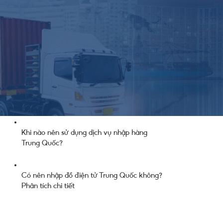
Nguồn Hàng
Thông Báo Chung Từ Công Ty
Thông Tin Cung Cầu
át
Tin Thị Trường
ến
Bài Hay Nên Đọc
ài
Thủ tục nhập khẩu kệ bếp nhựa từ Trung
Quốc
Khi nào nên sử dụng dịch vụ nhập hàng
Trung Quốc?
Có nên nhập đồ điện tử Trung Quốc không?
Phân tích chi tiết