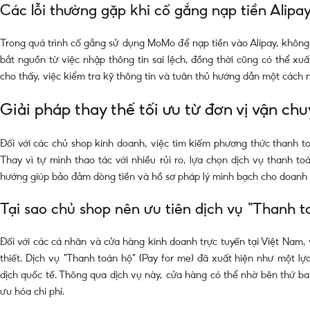
Các lỗi thường gặp khi cố gắng nạp tiền Alip
Trong quá trình cố gắng sử dụng MoMo để nạp tiền vào Alipay, không 
bắt nguồn từ việc nhập thông tin sai lệch, đồng thời cũng có thể xuấ
cho thấy, việc kiểm tra kỹ thông tin và tuân thủ hướng dẫn một cách 
Giải pháp thay thế tối ưu từ đơn vị vận ch
Đối với các chủ shop kinh doanh, việc tìm kiếm phương thức thanh to
Thay vì tự mình thao tác với nhiều rủi ro, lựa chọn dịch vụ thanh to
hướng giúp bảo đảm dòng tiền và hồ sơ pháp lý minh bạch cho doanh 
Tại sao chủ shop nên ưu tiên dịch vụ “Thanh t
Đối với các cá nhân và cửa hàng kinh doanh trực tuyến tại Việt Nam, 
thiết. Dịch vụ “Thanh toán hộ” (Pay for me) đã xuất hiện như một l
dịch quốc tế. Thông qua dịch vụ này, cửa hàng có thể nhờ bên thứ ba t
ưu hóa chi phí.