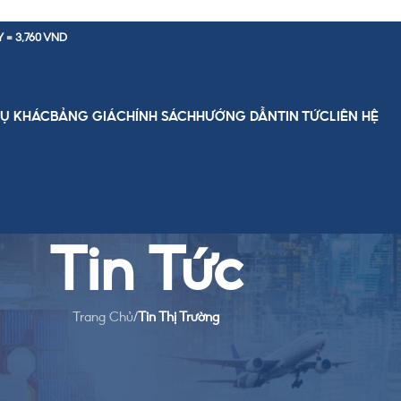
Y = 3,760 VND
VỤ KHÁC
BẢNG GIÁ
CHÍNH SÁCH
HƯỚNG DẪN
TIN TỨC
LIÊN HỆ
Tin Tức
Trang Chủ
/
Tin Thị Trường
HỊ TRƯỜNG
được không? Giải đáp chi tiết
g Team
On March 4, 2026
0