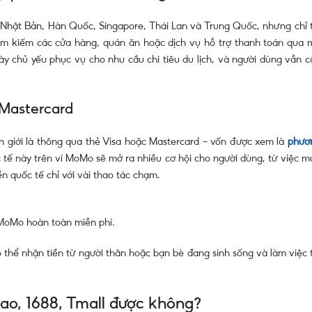
 Nhật Bản, Hàn Quốc, Singapore, Thái Lan và Trung Quốc, nhưng chỉ t
tìm kiếm các cửa hàng, quán ăn hoặc dịch vụ hỗ trợ thanh toán qua 
ày chủ yếu phục vụ cho nhu cầu chi tiêu du lịch, và người dùng vẫn c
Mastercard
n giới là thông qua thẻ Visa hoặc Mastercard – vốn được xem là
phươ
c tế này trên ví MoMo sẽ mở ra nhiều cơ hội cho người dùng, từ việc m
n quốc tế chỉ với vài thao tác chạm.
MoMo hoàn toàn miễn phí.
 thể nhận tiền từ người thân hoặc bạn bè đang sinh sống và làm việc t
o, 1688, Tmall được không?