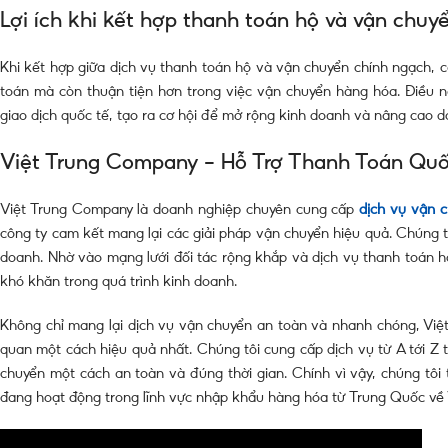
Lợi ích khi kết hợp thanh toán hộ và vận chuy
Khi kết hợp giữa dịch vụ thanh toán hộ và vận chuyển chính ngạch, 
toán mà còn thuận tiện hơn trong việc vận chuyển hàng hóa. Điều nà
giao dịch quốc tế, tạo ra cơ hội để mở rộng kinh doanh và nâng cao d
Việt Trung Company – Hỗ Trợ Thanh Toán Quố
Việt Trung Company là doanh nghiệp chuyên cung cấp
dịch vụ vận 
công ty cam kết mang lại các giải pháp vận chuyển hiệu quả. Chúng tôi
doanh. Nhờ vào mạng lưới đối tác rộng khắp và dịch vụ thanh toán h
khó khăn trong quá trình kinh doanh.
Không chỉ mang lại dịch vụ vận chuyển an toàn và nhanh chóng, Việt
quan một cách hiệu quả nhất. Chúng tôi cung cấp dịch vụ từ A tới Z t
chuyển một cách an toàn và đúng thời gian. Chính vì vậy, chúng tôi 
đang hoạt động trong lĩnh vực nhập khẩu hàng hóa từ Trung Quốc về