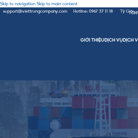
Skip to navigation
Skip to main content
support@viettrungcompany.com
Hotline: 0967 37 11 18
Tỷ Giá:
1 CN
GIỚI THIỆU
DỊCH VỤ
DỊCH 
TIN T
Momo có thanh toán quốc tế 
Posted by
Viet Trun