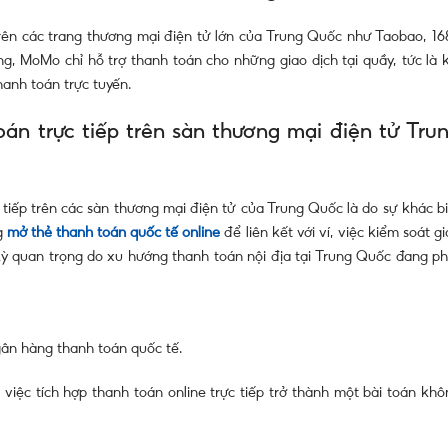
rên các trang thương mại điện tử lớn của Trung Quốc như Taobao, 16
g, MoMo chỉ hỗ trợ thanh toán cho những giao dịch tại quầy, tức là k
anh toán trực tuyến.
n trực tiếp trên sàn thương mại điện tử Tru
iếp trên các sàn thương mại điện tử của Trung Quốc là do sự khác bi
ng
mở thẻ thanh toán quốc tế online
để liên kết với ví, việc kiểm soát g
kỳ quan trọng do xu hướng thanh toán nội địa tại Trung Quốc đang ph
ân hàng thanh toán quốc tế.
việc tích hợp thanh toán online trực tiếp trở thành một bài toán khô