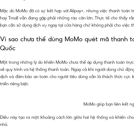
Mặc dù MoMo đã có sự kết hợp với Alipay+, nhưng việc thanh toán t
hay Tmall vẫn đang gặp phải những rào cản lớn. Thực tế cho thấy rằn
bạn cần sử dụng dịch vụ ngay tại cửa hàng chứ không phải cho việc th
Vì sao chưa thể dùng MoMo quét mã thanh toá
Quốc
Một trong những lý do khiến MoMo chưa thể áp dụng thanh toán trực t
về quy trình và hệ thống thanh toán. Ngay cả khi người dùng chủ độ
dịch và đảm bảo an toàn cho người tiêu dùng vẫn là thách thức cực 
triển riêng biệt.
MoMo giúp bạn liên kết ng
Điều này tạo ra một khoảng cách lớn giữa hai hệ thống và khiến cho 
nhỏ.