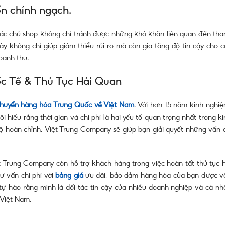
ển chính ngạch.
các chủ shop không chỉ tránh được những khó khăn liên quan đến tha
y không chỉ giúp giảm thiểu rủi ro mà còn gia tăng độ tin cậy cho c
oanh thu.
c Tế & Thủ Tục Hải Quan
chuyển hàng hóa Trung Quốc về Việt Nam
. Với hơn 15 năm kinh nghiệ
 hiểu rằng thời gian và chi phí là hai yếu tố quan trọng nhất trong k
ộ hoàn chỉnh, Việt Trung Company sẽ giúp bạn giải quyết những vấn 
 Trung Company còn hỗ trợ khách hàng trong việc hoàn tất thủ tục h
ư vấn chi phí với
bảng giá
ưu đãi, bảo đảm hàng hóa của bạn được v
tự hào rằng mình là đối tác tin cậy của nhiều doanh nghiệp và cá nh
 Việt Nam.