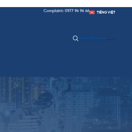
Complaint: 0977 96 96 66
TIẾNG VIỆT
Nhận Báo Giá
Danh Mục Bài Viết
Chính Sách & Thủ Tục
Kinh Nghiệm Xuất Nhập Khẩu