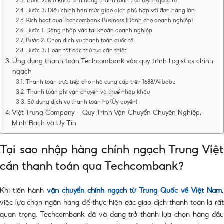
Bước 2: Mở khóa tính năng thanh toán trực tuyến/quốc tế
Bước 3: Điều chỉnh hạn mức giao dịch phù hợp với đơn hàng lớn
Kích hoạt qua Techcombank Business (Dành cho doanh nghiệp)
Bước 1: Đăng nhập vào tài khoản doanh nghiệp
Bước 2: Chọn dịch vụ thanh toán quốc tế
Bước 3: Hoàn tất các thủ tục cần thiết
Ứng dụng thanh toán Techcombank vào quy trình Logistics chính
ngạch
Thanh toán trực tiếp cho nhà cung cấp trên 1688/Alibaba
Thanh toán phí vận chuyển và thuế nhập khẩu
Sử dụng dịch vụ thanh toán hộ (Ủy quyền)
Việt Trung Company – Quy Trình Vận Chuyển Chuyên Nghiệp,
Minh Bạch và Uy Tín
Tại sao nhập hàng chính ngạch Trung Việt
cần thanh toán qua Techcombank?
Khi tiến hành
vận chuyển chính ngạch từ Trung Quốc về Việt Nam
,
việc lựa chọn ngân hàng để thực hiện các giao dịch thanh toán là rất
quan trọng. Techcombank đã và đang trở thành lựa chọn hàng đầu