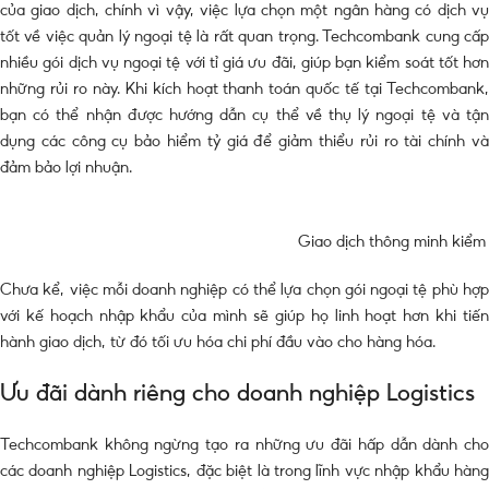
của giao dịch, chính vì vậy, việc lựa chọn một ngân hàng có dịch vụ
tốt về việc quản lý ngoại tệ là rất quan trọng. Techcombank cung cấp
nhiều gói dịch vụ ngoại tệ với tỉ giá ưu đãi, giúp bạn kiểm soát tốt hơn
những rủi ro này. Khi kích hoạt thanh toán quốc tế tại Techcombank,
bạn có thể nhận được hướng dẫn cụ thể về thụ lý ngoại tệ và tận
dụng các công cụ bảo hiểm tỷ giá để giảm thiểu rủi ro tài chính và
đảm bảo lợi nhuận.
Giao dịch thông minh kiểm s
Chưa kể, việc mỗi doanh nghiệp có thể lựa chọn gói ngoại tệ phù hợp
với kế hoạch nhập khẩu của mình sẽ giúp họ linh hoạt hơn khi tiến
hành giao dịch, từ đó tối ưu hóa chi phí đầu vào cho hàng hóa.
Ưu đãi dành riêng cho doanh nghiệp Logistics
Techcombank không ngừng tạo ra những ưu đãi hấp dẫn dành cho
các doanh nghiệp Logistics, đặc biệt là trong lĩnh vực nhập khẩu hàng