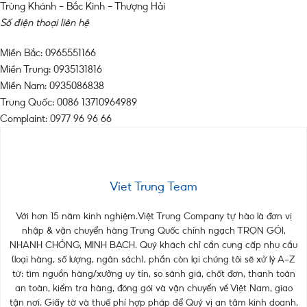
Trùng Khánh – Bắc Kinh – Thượng Hải
Số điện thoại liên hệ
Miền Bắc: 0965551166
Miền Trung: 0935131816
Miền Nam: 0935086838
Trung Quốc: 0086 13710964989
Complaint: 0977 96 96 66
Viet Trung Team
Với hơn 15 năm kinh nghiệm.Việt Trung Company tự hào là đơn vị
nhập & vận chuyển hàng Trung Quốc chính ngạch TRỌN GÓI,
NHANH CHÓNG, MINH BẠCH. Quý khách chỉ cần cung cấp nhu cầu
(loại hàng, số lượng, ngân sách), phần còn lại chúng tôi sẽ xử lý A–Z
từ: tìm nguồn hàng/xưởng uy tín, so sánh giá, chốt đơn, thanh toán
an toàn, kiểm tra hàng, đóng gói và vận chuyển về Việt Nam, giao
tận nơi. Giấy tờ và thuế phí hợp pháp để Quý vị an tâm kinh doanh.