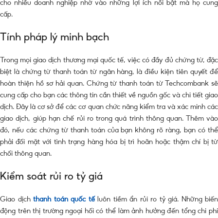
cho nhiều doanh nghiệp nhờ vào những lợi ích nổi bật mà họ cung
cấp.
Tính pháp lý minh bạch
Trong mọi giao dịch thương mại quốc tế, việc có đầy đủ chứng từ, đặc
biệt là chứng từ thanh toán từ ngân hàng, là điều kiện tiên quyết để
hoàn thiện hồ sơ hải quan. Chứng từ thanh toán từ Techcombank sẽ
cung cấp cho bạn các thông tin cần thiết về nguồn gốc và chi tiết giao
dịch. Đây là cơ sở để các cơ quan chức năng kiểm tra và xác minh các
giao dịch, giúp hạn chế rủi ro trong quá trình thông quan. Thêm vào
đó, nếu các chứng từ thanh toán của bạn không rõ ràng, bạn có thể
phải đối mặt với tình trạng hàng hóa bị trì hoãn hoặc thậm chí bị từ
chối thông quan.
Kiểm soát rủi ro tỷ giá
Giao dịch
thanh toán quốc tế
luôn tiềm ẩn rủi ro tỷ giá. Những biến
động trên thị trường ngoại hối có thể làm ảnh hưởng đến tổng chi phí