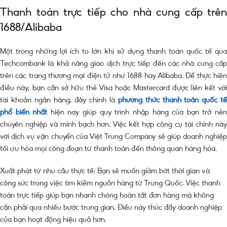
Thanh toán trực tiếp cho nhà cung cấp trên
1688/Alibaba
Một trong những lợi ích to lớn khi sử dụng thanh toán quốc tế qua
Techcombank là khả năng giao dịch trực tiếp đến các nhà cung cấp
trên các trang thương mại điện tử như 1688 hay Alibaba. Để thực hiện
điều này, bạn cần sở hữu thẻ Visa hoặc Mastercard được liên kết với
tài khoản ngân hàng, đây chính là
phương thức thanh toán quốc t
phổ biến nhất
hiện nay giúp quy trình nhập hàng của bạn trở nê
chuyên nghiệp và minh bạch hơn. Việc kết hợp công cụ tài chính này
với dịch vụ vận chuyển của Việt Trung Company sẽ giúp doanh nghiệp
tối ưu hóa mọi công đoạn từ thanh toán đến thông quan hàng hóa.
Xuất phát từ nhu cầu thực tế: Bạn sẽ muốn giảm bớt thời gian và
công sức trong việc tìm kiếm nguồn hàng từ Trung Quốc. Việc thanh
toán trực tiếp giúp bạn nhanh chóng hoàn tất đơn hàng mà không
cần phải qua nhiều bước trung gian. Điều này thúc đẩy doanh nghiệp
của bạn hoạt động hiệu quả hơn.