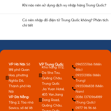
Khi nào nên sử dụng dịch vụ nhập hàng Trung Quốc?
Có nên nhập đồ điện tử Trung Quốc không? Phân tích
chi tiết
VP Hà Nội:
Số
0965551166 (Miền
VP Trung Quốc
Kho hàng 17/2,
189, phố Quan
Bắc)
Da Sha Tou,
Hoa, phường
0935131816 (Miền
Quảng Châu,
Nghĩa Đô,
Trung)
Trung Quốc
Thành phố Hà
0935086838 (Miền
Jia Yuan Hotel,
Nội
Nam)
405 YanJiang
VP Đà Nẵng:
0086 13710964989
Dong Road,
Tầng 2, Tòa nhà
(Trung Quốc)
Quảng Châu,
Savico, số 66 Võ
0977 96 96 66
Trung Quốc