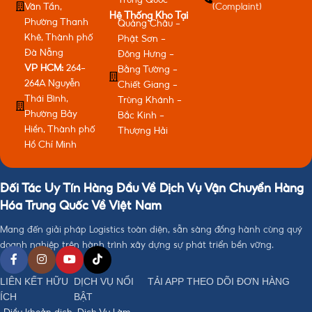
Văn Tần,
(Complaint)
Hệ Thống Kho Tại
Phường Thanh
Quảng Châu -
Khê, Thành phố
Phật Sơn -
Đà Nẵng
Đông Hưng -
VP HCM:
264-
Bằng Tường -
264A Nguyễn
Chiết Giang -
Thái Bình,
Trùng Khánh -
Phường Bảy
Bắc Kinh -
Hiền, Thành phố
Thượng Hải
Hồ Chí Minh
Đối Tác Uy Tín Hàng Đầu Về Dịch Vụ Vận Chuyển Hàng
Hóa Trung Quốc Về Việt Nam
Mang đến giải pháp Logistics toàn diện, sẵn sàng đồng hành cùng quý
doanh nghiệp trên hành trình xây dựng sự phát triển bền vững.
LIÊN KẾT HỮU
DỊCH VỤ NỔI
TẢI APP THEO DÕI ĐƠN HÀNG
ÍCH
BẬT
Điều khoản dịch
Dịch Vụ Làm