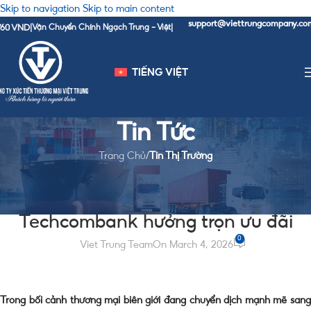
Skip to navigation
Skip to main content
support@viettrungcompany.com
H
D
|
Vận Chuyển Chính Ngạch Trung - Việt
|
|
TIẾNG VIỆT
Tin Tức
Trang Chủ
/
Tin Thị Trường
TIN THỊ TRƯỜNG
Kích hoạt thanh toán quốc tế
Techcombank hưởng trọn ưu đãi
0
Viet Trung Team
On March 4, 2026
Trong bối cảnh thương mại biên giới đang chuyển dịch mạnh mẽ sang