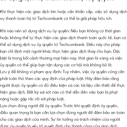
Khi thực hiện các giao dịch lớn hoặc cần khẩn cấp, việc sử dụng dịch
vụ thanh toán hộ từ Techcombank có thể là giải pháp hữu ích.
Khi nào nên sử dụng dịch vụ ủy quyền: Nếu bạn không có thời gian
hoặc không thể tự thực hiện các giao dịch thanh toán quốc tế, bạn có
thể sử dụng dịch vụ ủy quyền từ Techcombank. Điều này cho phép
bạn chỉ định một người khác thực hiện giao dịch thay cho bạn. Đặc
biệt là trong bối cảnh thương mại hiện nay, thời gian là vàng và việc
ủy quyền có thể giúp bạn tận dụng các cơ hội mà không bỏ lỡ.
Lưu ý để không vi phạm quy định: Tuy nhiên, việc ủy quyền cũng cần
phải tuân thủ theo các quy định của pháp luật. Hãy đảm bảo rằng
người được ủy quyền có đủ điều kiện và các tài liệu cần thiết để thực
hiện giao dịch. Bất kỳ sai sót nào có thể dẫn đến việc bạn bị phạt
nặng hoặc gặp rắc rối với pháp luật.
Lựa chọn đúng người để ủy quyền: Trước khi quyết định ủy quyền,
điều quan trọng là bạn cần lựa chọn đúng người để đảm bảo an toàn
cho các giao dịch của mình. Sự tin tưởng và trách nhiệm của người
được ủy quyền là yếu tố quyết định cho thành công của giao dịch.