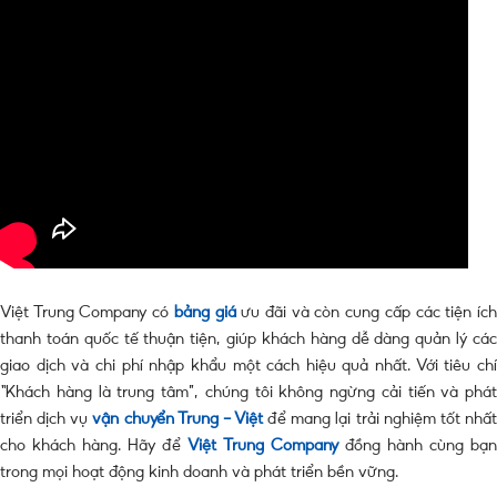
Việt Trung Company có
bảng giá
ưu đãi và còn cung cấp các tiện íc
thanh toán quốc tế thuận tiện, giúp khách hàng dễ dàng quản lý các
giao dịch và chi phí nhập khẩu một cách hiệu quả nhất. Với tiêu chí
“Khách hàng là trung tâm”, chúng tôi không ngừng cải tiến và phát
triển dịch vụ
vận chuyển Trung – Việt
để mang lại trải nghiệm tốt nhấ
cho khách hàng. Hãy để
Việt Trung Company
đồng hành cùng bạ
trong mọi hoạt động kinh doanh và phát triển bền vững.