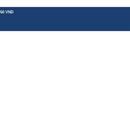
760 VND
H VỤ KHÁC
BẢNG GIÁ
CHÍNH SÁCH
HƯỚNG DẪN
TIN TỨC
LIÊN 