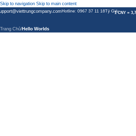
Skip to navigation
Skip to main content
upport@viettrungcompany.com
Hotline: 0967 37 11 18
Tỷ Giá:
Hello Worlds
1 CNY = 3,
Trang Chủ
/
Hello Worlds
GIỚI THIỆU
DỊCH VỤ
DỊC