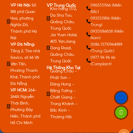
VP Hà Nội:
Số
0965551166 (Miền
VP Trung Quốc
Kho hàng 17/2,
189, phố Quan
Bắc)
Da Sha Tou,
Hoa, phường
0935131816 (Miền
Quảng Châu,
Nghĩa Đô,
Trung)
Trung Quốc
Thành phố Hà
0935086838 (Miền
Jia Yuan Hotel,
Nội
Nam)
405 YanJiang
VP Đà Nẵng:
0086 13710964989
Dong Road,
Tầng 2, Tòa nhà
(Trung Quốc)
Quảng Châu,
Savico, số 66 Võ
0977 96 96 66
Trung Quốc
Văn Tần,
(Complaint)
Hệ Thống Kho Tại
Phường Thanh
Quảng Châu -
Khê, Thành phố
Phật Sơn -
Đà Nẵng
Đông Hưng -
VP HCM:
264-
Bằng Tường -
264A Nguyễn
Chiết Giang -
Thái Bình,
Trùng Khánh -
Phường Bảy
Bắc Kinh -
Hiền, Thành phố
Thượng Hải
Hồ Chí Minh