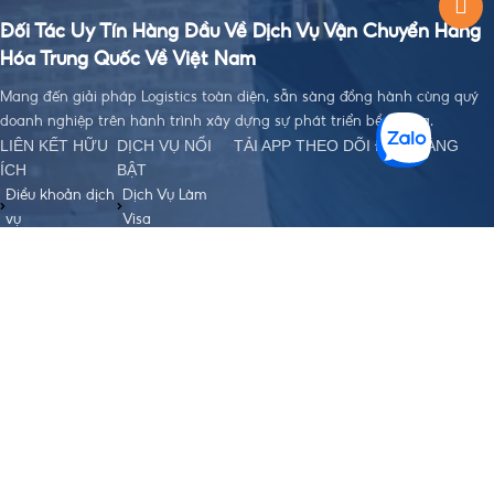
Đối Tác Uy Tín Hàng Đầu Về Dịch Vụ Vận Chuyển Hàng
Hóa Trung Quốc Về Việt Nam
Mang đến giải pháp Logistics toàn diện, sẵn sàng đồng hành cùng quý
doanh nghiệp trên hành trình xây dựng sự phát triển bền vững.
LIÊN KẾT HỮU
DỊCH VỤ NỔI
TẢI APP THEO DÕI ĐƠN HÀNG
ÍCH
BẬT
Điều khoản dịch
Dịch Vụ Làm
vụ
Visa
Chính sách bảo
Đặt Hàng Trung
mật
Quốc
Chính sách
Vận Chuyển
order, Ký gửi
Trung - Việt
hàng
Nhập Khẩu
Chính sách bảo
Chính Ngạch
hiểm hàng hoá
Hỗ Trợ Thanh
Chính sách vận
Toán Quốc Tế
chuyển Trung -
Việt
Chính sách