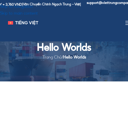
support@viettrungcompan
 = 3,760 VND
|
Vận Chuyển Chính Ngạch Trung - Việt
|
Skip to navigation
Skip to main content
TIẾNG VIỆT
Hello Worlds
Trang Chủ
/
Hello Worlds