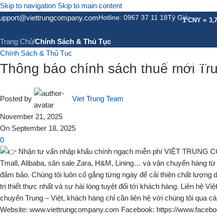
Skip to navigation
Skip to main content
Tin Tức
upport@viettrungcompany.com
Hotline: 0967 37 11 18
Tỷ Giá:
1 CNY = 3,
Trang Chủ
/
Chính Sách & Thủ Tục
Chính Sách & Thủ Tục
GIỚI THIỆU
DỊCH VỤ
DỊC
Thông báo chính sách thuế mới Tr
Posted by
Viet Trung Team
November 21, 2025
On September 18, 2025
0