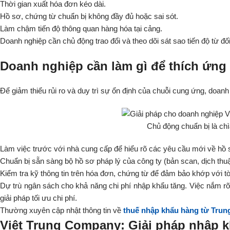
Thời gian xuất hóa đơn kéo dài.
Hồ sơ, chứng từ chuẩn bị không đầy đủ hoặc sai sót.
Làm chậm tiến độ thông quan hàng hóa tại cảng.
Doanh nghiệp cần chủ động trao đổi và theo dõi sát sao tiến độ từ đ
Doanh nghiệp cần làm gì để thích ứng
Để giảm thiểu rủi ro và duy trì sự ổn định của chuỗi cung ứng, doa
Chủ động chuẩn bị là chìa
Làm việc trước với nhà cung cấp để hiểu rõ các yêu cầu mới về hồ 
Chuẩn bị sẵn sàng bộ hồ sơ pháp lý của công ty (bản scan, dịch thuậ
Kiểm tra kỹ thông tin trên hóa đơn, chứng từ để đảm bảo khớp với tờ
Dự trù ngân sách cho khả năng chi phí nhập khẩu tăng. Việc nắm r
giải pháp tối ưu chi phí.
Thường xuyên cập nhật thông tin về
thuế nhập khẩu hàng từ Trun
Việt Trung Company: Giải pháp nhập k