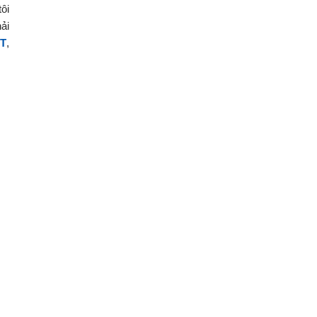
ôi
ải
ĐT
,