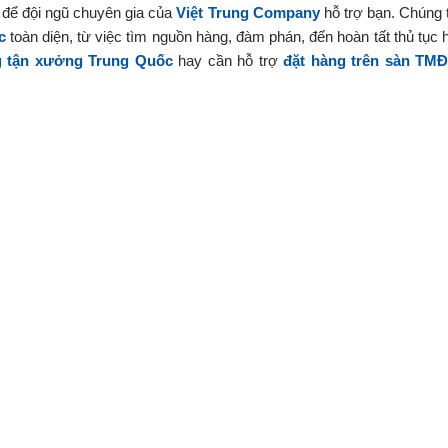
y để đội ngũ chuyên gia của
Việt Trung Company
hỗ trợ bạn. Chúng t
c
toàn diện, từ việc tìm nguồn hàng, đàm phán, đến hoàn tất thủ tục h
g tận xưởng Trung Quốc
hay cần hỗ trợ
đặt hàng trên sàn TM