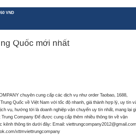
760 VND
H VỤ KHÁC
BẢNG GIÁ
CHÍNH SÁCH
HƯỚNG DẪN
TIN TỨC
LIÊN 
ung Quốc mới nhất