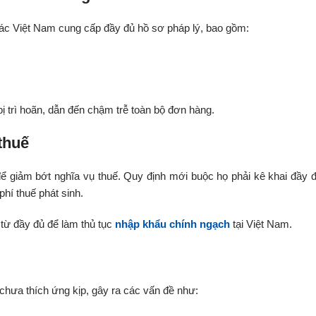
tác Việt Nam cung cấp đầy đủ hồ sơ pháp lý, bao gồm:
 trì hoãn, dẫn đến chậm trễ toàn bộ đơn hàng.
thuế
ể giảm bớt nghĩa vụ thuế. Quy định mới buộc họ phải kê khai đầy đ
hí thuế phát sinh.
từ đầy đủ để làm thủ tục
nhập khẩu chính ngạch
tại Việt Nam.
chưa thích ứng kịp, gây ra các vấn đề như: