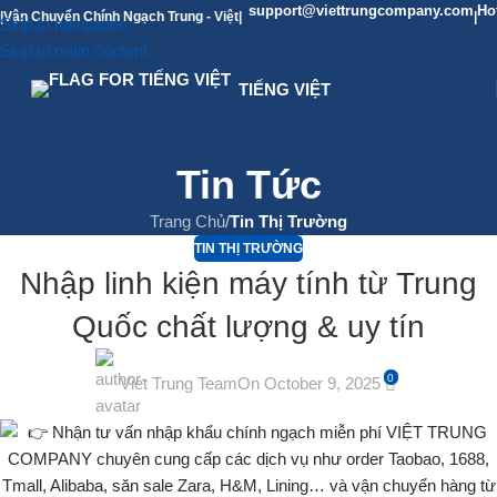
support@viettrungcompany.com
Hotline: 
uyển Chính Ngạch Trung - Việt
|
|
Skip to navigation
Skip to main content
TIẾNG VIỆT
Tin Tức
Trang Chủ
/
Tin Thị Trường
TIN THỊ TRƯỜNG
Nhập linh kiện máy tính từ Trung
Quốc chất lượng & uy tín
0
Viet Trung Team
On October 9, 2025