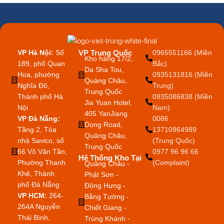
VP Hà Nội:
Số
VP Trung Quốc
0965551166 (Miền
Kho hàng 17/2,
189, phố Quan
Bắc)
Da Sha Tou,
Hoa, phường
0935131816 (Miền
Quảng Châu,
Nghĩa Đô,
Trung)
Trung Quốc
Thành phố Hà
0935086838 (Miền
Jia Yuan Hotel,
Nội
Nam)
405 YanJiang
VP Đà Nẵng:
0086
Dong Road,
Tầng 2, Tòa
13710964989
Quảng Châu,
nhà Savico, số
(Trung Quốc)
Trung Quốc
66 Võ Văn Tần,
0977 96 96 66
Hệ Thống Kho Tại
Phường Thanh
(Complaint)
Quảng Châu -
Khê, Thành
Phật Sơn -
phố Đà Nẵng
Đông Hưng -
VP HCM:
264-
Bằng Tường -
264A Nguyễn
Chiết Giang -
Thái Bình,
Trùng Khánh -