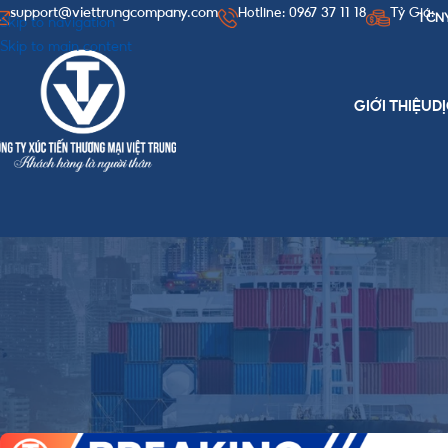
support@viettrungcompany.com
Hotline: 0967 37 11 18
Tỷ Giá:
1 CN
Skip to navigation
Skip to main content
GIỚI THIỆU
D
NGUỒ
Áo gió nam nguồn hàng Tru
Posted by
Viet Trung 