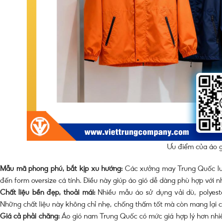
Ưu điểm của áo 
Mẫu mã phong phú, bắt kịp xu hướng:
Các xưởng may Trung Quốc luôn
đến form oversize cá tính. Điều này giúp áo gió dễ dàng phù hợp với 
Chất liệu bền đẹp, thoải mái:
Nhiều mẫu áo sử dụng vải dù, polyeste
Những chất liệu này không chỉ nhẹ, chống thấm tốt mà còn mang lại c
Giá cả phải chăng:
Áo gió nam Trung Quốc có mức giá hợp lý hơn nhiề