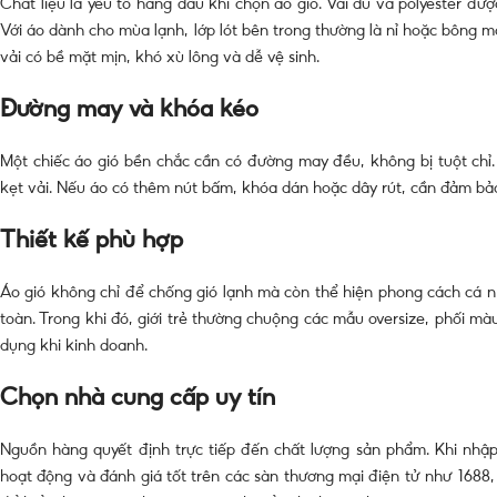
Chất liệu là yếu tố hàng đầu khi chọn áo gió. Vải dù và polyester đ
Với áo dành cho mùa lạnh, lớp lót bên trong thường là nỉ hoặc bông m
vải có bề mặt mịn, khó xù lông và dễ vệ sinh.
Đường may và khóa kéo
Một chiếc áo gió bền chắc cần có đường may đều, không bị tuột chỉ. K
kẹt vải. Nếu áo có thêm nút bấm, khóa dán hoặc dây rút, cần đảm bảo
Thiết kế phù hợp
Áo gió không chỉ để chống gió lạnh mà còn thể hiện phong cách cá nhâ
toàn. Trong khi đó, giới trẻ thường chuộng các mẫu oversize, phối mà
dụng khi kinh doanh.
Chọn nhà cung cấp uy tín
Nguồn hàng quyết định trực tiếp đến chất lượng sản phẩm. Khi nhậ
hoạt động và đánh giá tốt trên các sàn thương mại điện tử như 1688, 