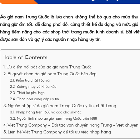
Áo gió nam Trung Quốc là lựa chọn không thể bỏ qua cho mùa thu
năng giữ ấm tốt, dễ dàng phối đồ, cùng thiết kế đa dạng và mức giá h
hàng tiềm năng cho các shop thời trang muốn kinh doanh sỉ. Bài viế
được săn đón và gợi ý các nguồn nhập hàng uy tín.
Table of Contents
Ưu điểm nổi bật của áo gió nam Trung Quốc
Bí quyết chọn áo gió nam Trung Quốc bền đẹp
Kiểm tra chất liệu vải
Đường may và khóa kéo
Thiết kế phù hợp
Chọn nhà cung cấp uy tín
Nguồn nhập sỉ áo gió nam Trung Quốc uy tín, chất lượng
Nhập hàng trên 1688 và các chợ sỉ khác
Nguồn link shop áo gió nam Trung Quốc trên 1688
Việt Trung Company – Đối tác vận chuyển hàng Trung – Việt chuyên
Liên hệ Việt Trung Company để tối ưu việc nhập hàng