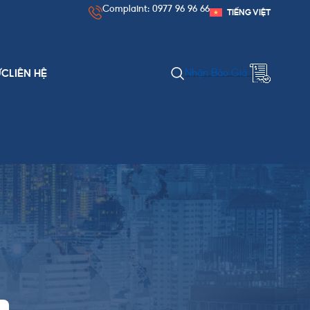
Complaint: 0977 96 96 66
TIẾNG VIỆT
Nhận Báo Giá
ỨC
LIÊN HỆ
DANH MỤC BÀI VIẾT
Chính Sách & Thủ Tục
Kinh Nghiệm Xuất Nhập Khẩu
Nguồn Hàng