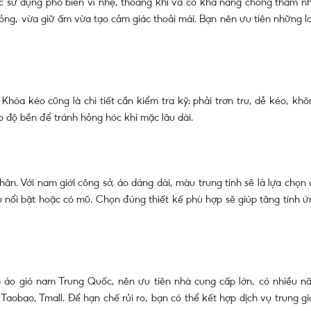
ược sử dụng phổ biến vì nhẹ, thoáng khí và có khả năng chống thấm nh
ỏng, vừa giữ ấm vừa tạo cảm giác thoải mái. Bạn nên ưu tiên những lo
hóa kéo cũng là chi tiết cần kiểm tra kỹ: phải trơn tru, dễ kéo, khô
 độ bền để tránh hỏng hóc khi mặc lâu dài.
n. Với nam giới công sở, áo dáng dài, màu trung tính sẽ là lựa chọn 
u nổi bật hoặc có mũ. Chọn đúng thiết kế phù hợp sẽ giúp tăng tính ứ
p áo gió nam Trung Quốc, nên ưu tiên nhà cung cấp lớn, có nhiều n
Taobao, Tmall. Để hạn chế rủi ro, bạn có thể kết hợp dịch vụ trung gi