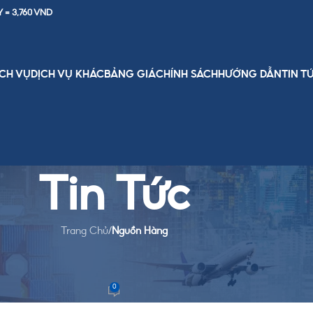
Y = 3,760 VND
ỊCH VỤ
DỊCH VỤ KHÁC
BẢNG GIÁ
CHÍNH SÁCH
HƯỚNG DẪN
TIN T
Tin Tức
Trang Chủ
/
Nguồn Hàng
N HÀNG
ng Quốc thu đông chất lượng
0
Team
On October 9, 2025