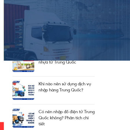
Thông Báo Chung Từ Công Ty
Thông Tin Cung Cầu
Tin Thị Trường
BÀI HAY NÊN ĐỌC
Thủ tục nhập khẩu kệ bếp
nhựa từ Trung Quốc
Khi nào nên sử dụng dịch vụ
nhập hàng Trung Quốc?
Có nên nhập đồ điện tử Trung
Quốc không? Phân tích chi
tiết