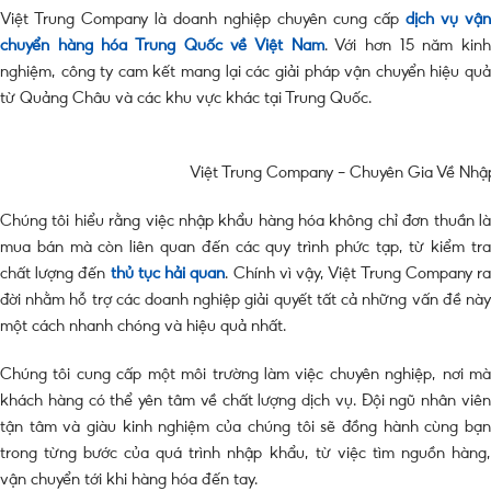
Việt Trung Company là doanh nghiệp chuyên cung cấp
dịch vụ vận
chuyển hàng hóa Trung Quốc về Việt Nam
. Với hơn 15 năm kin
nghiệm, công ty cam kết mang lại các giải pháp vận chuyển hiệu quả
từ Quảng Châu và các khu vực khác tại Trung Quốc.
Việt Trung Company – Chuyên Gia Về Nh
Chúng tôi hiểu rằng việc nhập khẩu hàng hóa không chỉ đơn thuần là
mua bán mà còn liên quan đến các quy trình phức tạp, từ kiểm tra
chất lượng đến
thủ tục hải quan
. Chính vì vậy, Việt Trung Company r
đời nhằm hỗ trợ các doanh nghiệp giải quyết tất cả những vấn đề này
một cách nhanh chóng và hiệu quả nhất.
Chúng tôi cung cấp một môi trường làm việc chuyên nghiệp, nơi mà
khách hàng có thể yên tâm về chất lượng dịch vụ. Đội ngũ nhân viên
tận tâm và giàu kinh nghiệm của chúng tôi sẽ đồng hành cùng bạn
trong từng bước của quá trình nhập khẩu, từ việc tìm nguồn hàng,
vận chuyển tới khi hàng hóa đến tay.