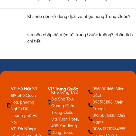
Khi nào nên sử dụng dịch vụ nhập hàng Trung Quốc?
Có nên nhập đồ điện tử Trung Quốc không? Phân tích
chi tiết
VP Hà Nội:
Số
0965551166 (Miền
VP Trung Quốc
Kho hàng 17/2,
189, phố Quan
Bắc)
Da Sha Tou,
Hoa, phường
0935131816 (Miền
Quảng Châu,
Nghĩa Đô,
Trung)
Trung Quốc
Thành phố Hà
0935086838 (Miền
Jia Yuan Hotel,
Nội
Nam)
405 YanJiang
VP Đà Nẵng:
0086 13710964989
Dong Road,
Tầng 2, Tòa nhà
(Trung Quốc)