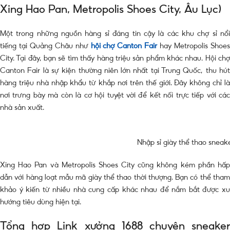
Xing Hao Pan, Metropolis Shoes City, Âu Lục)
Một trong những nguồn hàng sỉ đáng tin cậy là các khu chợ sỉ nổi
tiếng tại Quảng Châu như
hội chợ Canton Fair
hay Metropolis Shoe
City. Tại đây, bạn sẽ tìm thấy hàng triệu sản phẩm khác nhau.
Hội ch
Canton Fair
là sự kiện thường niên lớn nhất tại Trung Quốc, thu hú
hàng triệu nhà nhập khẩu từ khắp nơi trên thế giới. Đây không chỉ là
nơi trưng bày mà còn là cơ hội tuyệt vời để kết nối trực tiếp với các
nhà sản xuất.
Nhập sỉ giày thể thao snea
Xing Hao Pan và Metropolis Shoes City cũng không kém phần hấp
dẫn với hàng loạt mẫu mã giày thể thao thời thượng. Bạn có thể tham
khảo ý kiến từ nhiều nhà cung cấp khác nhau để nắm bắt được xu
hướng tiêu dùng hiện tại.
Tổng hợp Link xưởng 1688 chuyên sneaker