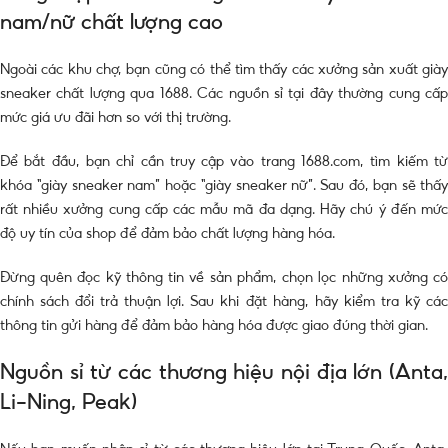
nam/nữ chất lượng cao
Ngoài các khu chợ, bạn cũng có thể tìm thấy các xưởng sản xuất giày
sneaker chất lượng qua 1688. Các nguồn sỉ tại đây thường cung cấp
mức giá ưu đãi hơn so với thị trường.
Để bắt đầu, bạn chỉ cần truy cập vào trang 1688.com, tìm kiếm từ
khóa “giày sneaker nam” hoặc “giày sneaker nữ”. Sau đó, bạn sẽ thấy
rất nhiều xưởng cung cấp các mẫu mã đa dạng. Hãy chú ý đến mức
độ uy tín của shop để đảm bảo chất lượng hàng hóa.
Đừng quên đọc kỹ thông tin về sản phẩm, chọn lọc những xưởng có
chính sách đổi trả thuận lợi. Sau khi đặt hàng, hãy kiểm tra kỹ các
thông tin gửi hàng để đảm bảo hàng hóa được giao đúng thời gian.
Nguồn sỉ từ các thương hiệu nội địa lớn (Anta,
Li-Ning, Peak)