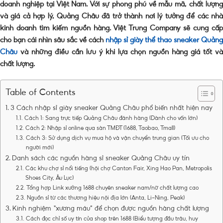
doanh nghiệp tại Việt Nam. Với sự phong phú về mẫu mã, chất lượng
và giá cả hợp lý, Quảng Châu đã trở thành nơi lý tưởng để các nhà
kinh doanh tìm kiếm nguồn hàng. Việt Trung Company sẽ cung cấp
cho bạn cái nhìn sâu sắc về cách
nhập sỉ giày thể thao sneaker Quảng
Châu
và những điều cần lưu ý khi lựa chọn nguồn hàng giá tốt và
chất lượng.
Table of Contents
3 Cách nhập sỉ giày sneaker Quảng Châu phổ biến nhất hiện nay
Cách 1: Sang trực tiếp Quảng Châu đánh hàng (Dành cho vốn lớn)
Cách 2: Nhập sỉ online qua sàn TMĐT (1688, Taobao, Tmall)
Cách 3: Sử dụng dịch vụ mua hộ và vận chuyển trung gian (Tối ưu cho
người mới)
Danh sách các nguồn hàng sỉ sneaker Quảng Châu uy tín
Các khu chợ sỉ nổi tiếng (hội chợ Canton Fair, Xing Hao Pan, Metropolis
Shoes City, Âu Lục)
Tổng hợp Link xưởng 1688 chuyên sneaker nam/nữ chất lượng cao
Nguồn sỉ từ các thương hiệu nội địa lớn (Anta, Li-Ning, Peak)
Kinh nghiệm “xương máu” để chọn được nguồn hàng chất lượng
Cách đọc chỉ số uy tín của shop trên 1688 (Biểu tượng đầu trâu, huy