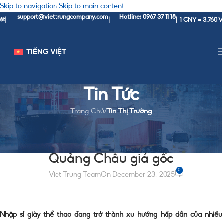
Skip to navigation
Skip to main content
support@viettrungcompany.com
Hotline: 0967 37 11 18
1 CNY = 3,760 VND
|
|
TIẾNG VIỆT
Tin Tức
Trang Chủ
/
Tin Thị Trường
TIN THỊ TRƯỜNG
Nhập sỉ giày thể thao sneaker
Quảng Châu giá gốc
0
Viet Trung Team
On December 23, 2025
Nhập sỉ giày thể thao đang trở thành xu hướng hấp dẫn của nhiều