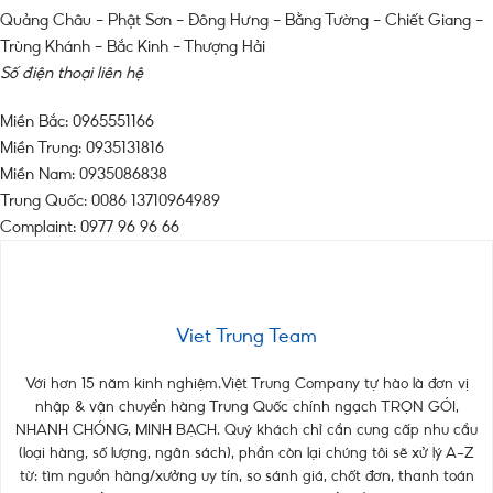
Quảng Châu – Phật Sơn – Đông Hưng – Bằng Tường – Chiết Giang –
Trùng Khánh – Bắc Kinh – Thượng Hải
Số điện thoại liên hệ
Miền Bắc: 0965551166
Miền Trung: 0935131816
Miền Nam: 0935086838
Trung Quốc: 0086 13710964989
Complaint: 0977 96 96 66
Viet Trung Team
Với hơn 15 năm kinh nghiệm.Việt Trung Company tự hào là đơn vị
nhập & vận chuyển hàng Trung Quốc chính ngạch TRỌN GÓI,
NHANH CHÓNG, MINH BẠCH. Quý khách chỉ cần cung cấp nhu cầu
(loại hàng, số lượng, ngân sách), phần còn lại chúng tôi sẽ xử lý A–Z
từ: tìm nguồn hàng/xưởng uy tín, so sánh giá, chốt đơn, thanh toán