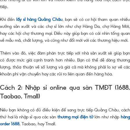
tiếp.
Khi đến
lấy sỉ hàng Quảng Châu
, bạn sẽ có cơ hội tham quan nhiề
xưởng sản xuất và các chợ sỉ lớn như chợ Hàng Da, chợ Hàng Mới,
hay các hội chợ thương mại. Điều này giúp bạn có cái nhìn tổng quan
về mẫu mã, chất lượng, và cũng như đổi mới với các thương hiệu mới.
Thêm vào đó, việc đàm phán trực tiếp với nhà sản xuất sẽ giúp bạn
có được mức giá cạnh tranh hơn nhiều. Bạn có thể dễ dàng thương
lượng, thỏa thuận về số lượng và giá cả mà không phải lo sợ về các
khoản phí vận chuyển hay các rủi ro liên quan đến hàng hóa.
Cách 2: Nhập sỉ online qua sàn TMĐT (1688,
Taobao, Tmall)
Nếu bạn không có đủ điều kiện để sang trực tiếp Quảng Châu, cách
thứ hai là nhập sỉ qua các sàn
thương mại điện tử
lớn như nhập
hàn
order 1688
, Taobao, hay Tmall.