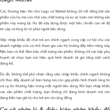
Các thương hiệu lớn như Lego và Mattel không chỉ nổi tiếng bởi sản
phẩm của họ mà còn nhờ vào chất lượng và sự an toàn mà những sản
phẩm này mang lại. Họ đã xây dựng được một tiêu chuẩn cao về độ
tin cậy và lòng tin từ phía người tiêu dùng.
Việc nhập khẩu đồ chơi trẻ em chính ngạch cung cấp cơ hội cho các
doanh nghiệp vừa và nhỏ tham gia vào thị trường đầy tiềm năng này.
Nếu bạn có thể đảm bảo chất lượng sản phẩm, không chỉ các bậc phụ
huynh sẽ chọn bạn mà hiệu quả kinh doanh sẽ gia tăng một cách
đáng kể.
Do đó, không thể phủ nhận rằng việc nhập khẩu chính ngạch không
chỉ thúc đẩy doanh số bán hàng mà còn góp phần hình thành lòng tin
và uy tín thương hiệu trong mắt người tiêu dùng. Khi bạn nhập khẩu
các sản phẩm chất lượng, bạn không chỉ đang kinh doanh mà còn
đang kiến tạo giá trị cho trẻ em và cộng đồng.
Cơ sở pháp lý & điều kiện nhập khẩu đồ