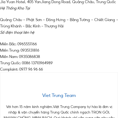
Jia Yuan Hotel, 405 YanJiang Dong Road, Quảng Châu, Trung Quốc
Hệ Thống Kho Tại
Quảng Châu – Phật Sơn – Đông Hưng – Bằng Tường – Chiết Giang –
Trùng Khánh – Bắc Kinh – Thượng Hải
Số điện thoại liên hệ
Miền Bắc: 0965551166
Miền Trung: 0935131816
Miền Nam: 0935086838
Trung Quốc: 0086 13710964989
Complaint: 0977 96 96 66
Viet Trung Team
Với hơn 15 năm kinh nghiệm.Việt Trung Company tự hào là đơn vị
nhập & vận chuyển hàng Trung Quốc chính ngạch TRỌN GÓI,
NHANH CHÓNG, MINH BẠCH. Quý khách chỉ cần cung cấp nhu cầu