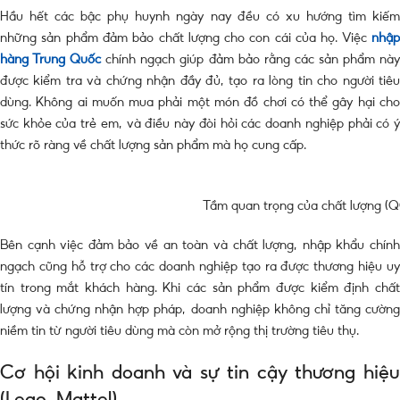
Hầu hết các bậc phụ huynh ngày nay đều có xu hướng tìm kiếm
những sản phẩm đảm bảo chất lượng cho con cái của họ. Việc
nhập
hàng Trung Quốc
chính ngạch giúp đảm bảo rằng các sản phẩm nà
được kiểm tra và chứng nhận đầy đủ, tạo ra lòng tin cho người tiêu
dùng. Không ai muốn mua phải một món đồ chơi có thể gây hại cho
sức khỏe của trẻ em, và điều này đòi hỏi các doanh nghiệp phải có ý
thức rõ ràng về chất lượng sản phẩm mà họ cung cấp.
Tầm quan trọng của chất lượng 
Bên cạnh việc đảm bảo về an toàn và chất lượng, nhập khẩu chính
ngạch cũng hỗ trợ cho các doanh nghiệp tạo ra được thương hiệu uy
tín trong mắt khách hàng. Khi các sản phẩm được kiểm định chất
lượng và chứng nhận hợp pháp, doanh nghiệp không chỉ tăng cường
niềm tin từ người tiêu dùng mà còn mở rộng thị trường tiêu thụ.
Cơ hội kinh doanh và sự tin cậy thương hiệu
(Lego, Mattel)