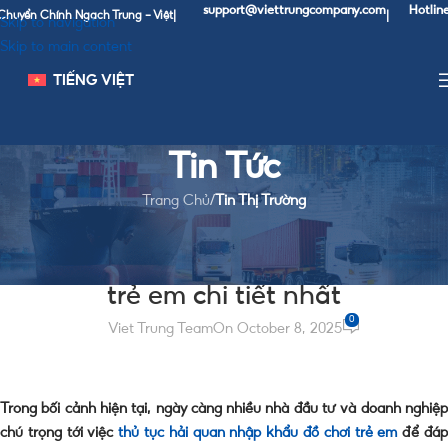
support@viettrungcompany.com
Hotline: 0967 3
Chính Ngạch Trung - Việt
|
|
Skip to navigation
Skip to main content
TIẾNG VIỆT
Tin Tức
Trang Chủ
/
Tin Thị Trường
TIN THỊ TRƯỜNG
Thủ tục hải quan nhập khẩu đồ chơi
trẻ em chi tiết nhất
0
Viet Trung Team
On October 8, 2025
Trong bối cảnh hiện tại, ngày càng nhiều nhà đầu tư và doanh nghiệp
chú trọng tới việc
thủ tục hải quan nhập khẩu đồ chơi trẻ em
để đá