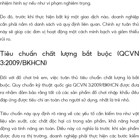
nhiệm hình sự nếu như vi phạm nghiêm trọng.
Do đó, trước khi thực hiện bất kỳ một giao dịch nào, doanh nghiệp
cần phải nắm rõ danh sách và quy định liên quan. Chính sự tuân thủ
này sẽ giúp các đơn vị hoạt động một cách minh bạch và giảm thiểu
rủi ro.
Tiêu chuẩn chất lượng bắt buộc (QCVN
3:2009/BKHCN)
Đối với đồ chơi trẻ em, việc tuân thủ tiêu chuẩn chất lượng là bắt
buộc. Quy chuẩn kỹ thuật quốc gia QCVN 3:2009/BKHCN được đưa
ra nhằm đảm bảo rằng tất cả các sản phẩm đồ chơi nhập khẩu đều
đáp ứng được tiêu chí an toàn cho người sử dụng, nhất là trẻ nhỏ.
Tiêu chuẩn này quy định rõ ràng về các yếu tố cần kiểm tra như vật
liệu sản xuất, các chất độc hại có trong sản phẩm, khả năng hoạt
động và tính năng an toàn. Điều này có nghĩa là trước khi sản phẩm
được đưa ra thị trường, doanh nghiệp phải thực hiện các bước kiểm