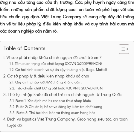
ứng nhu cầu tăng cao của thị trường. Các phụ huynh ngày càng tìm
kiếm những sản phẩm chất lượng cao, an toàn và phù hợp với các
tiêu chuẩn quy định. Việt Trung Company sẽ cung cấp đầy đủ thông
tin về tư liệu pháp lý, điều kiện nhập khẩu và quy trình hải quan mà
các doanh nghiệp cần nắm rõ.
Table of Contents
Vì sao phải nhập khẩu chính ngạch đồ chơi trẻ em?
Tầm quan trọng của chất lượng (QCVN 3:2009/BKHCN)
Cơ hội kinh doanh và sự tin cậy thương hiệu (Lego, Mattel)
Cơ sở pháp lý & điều kiện nhập khẩu đồ chơi
Quy định pháp luật (Mặt hàng không cấm)
Tiêu chuẩn chất lượng bắt buộc (QCVN 3:2009/BKHCN)
Thủ tục nhập khẩu đồ chơi trẻ em chính ngạch từ Trung Quốc
Bước 1: Xác định mã hs code và thuế nhập khẩu
Bước 2: Chuẩn bị hồ sơ và đăng ký kiểm tra chất lượng
Bước 3: Thủ tục khai báo và thông quan hàng hóa
Dịch vụ logistics Việt Trung Company: Giao hàng siêu tốc, an toàn
tuyệt đối