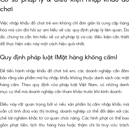
chơi
Việc nhập khẩu đồ chơi trẻ em không chỉ đơn giản là cung cấp hàng
hóa mà còn đòi hỏi sự am hiểu về các quy định pháp lý liên quan. Do
đó, chúng ta cần tìm hiểu về cơ sở pháp lý và các điều kiện cần thiết
để thực hiện việc này một cách hiệu quả nhất.
Quy định pháp luật (Mặt hàng không cấm)
Để tiến hành nhập khẩu đồ chơi trẻ em, các doanh nghiệp cần đảm
bảo rằng sản phẩm mà họ nhập khẩu không thuộc danh sách các mặt
hàng cấm. Theo quy định của pháp luật Việt Nam, có những danh
mục cụ thể mà doanh nghiệp cần tham khảo trước khi kinh doanh.
Điều này rất quan trọng bởi vì nếu sản phẩm bị cấm nhập khẩu mà
vẫn cố tình đưa vào thị trường, doanh nghiệp có thể đối diện với các
chế tài nghiêm khắc từ cơ quan chức năng. Các hình phạt có thể bao
gồm phạt tiền, tịch thu hàng hóa hoặc thậm chí là truy cứu trách