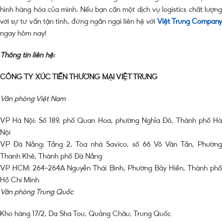
hình hàng hóa của mình. Nếu bạn cần một dịch vụ logistics chất lượng
với sự tư vấn tận tình, đừng ngần ngại liên hệ với
Việt Trung Company
ngay hôm nay!
Thông tin liên hệ:
CÔNG TY XÚC TIẾN THƯƠNG MẠI VIỆT TRUNG
Văn phòng Việt Nam
VP Hà Nội: Số 189, phố Quan Hoa, phường Nghĩa Đô, Thành phố Hà
Nội
VP Đà Nẵng: Tầng 2, Tòa nhà Savico, số 66 Võ Văn Tần, Phường
Thanh Khê, Thành phố Đà Nẵng
VP HCM: 264-264A Nguyễn Thái Bình, Phường Bảy Hiền, Thành phố
Hồ Chí Minh
Văn phòng Trung Quốc
Kho hàng 17/2, Da Sha Tou, Quảng Châu, Trung Quốc