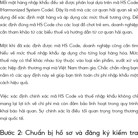
Mỗi mặt hàng nhập khẩu đều sẽ được phân loại dựa trên mã HS Code
(Harmonized System Code). Đây là mã mà các cơ quan hải quan sẽ sử
dụng để xác định mặt hàng và áp dụng các mức thuế tương ứng. Để
xác định đúng mã HS Code cho các loại đồ chơi trẻ em, doanh nghiệp
cần tham khảo từ các biểu thuế và hướng dẫn từ cơ quan hải quan.
Một khi đã xác định được mã HS Code, doanh nghiệp cũng cần tìm
hiểu về mức thuế nhập khẩu áp dụng cho từng loại hàng hóa. Mức
thuế này có thể khác nhau tùy thuộc vào loại sản phẩm, xuất xứ và
các hiệp định thương mại mà Việt Nam tham gia. Chắc chắn rằng bạn
nắm rõ các quy định này sẽ giúp bạn tính toán chi phí nhập khẩu một
cách hiệu quả.
Việc xác định chính xác mã HS Code và thuế nhập khẩu không chỉ
mang lại lợi ích về chi phí mà còn đảm bảo linh hoạt trong quy trình
khai báo hải quan. Sự chính xác là điều tối quan trọng trong thương
mại quốc tế.
Bước 2: Chuẩn bị hồ sơ và đăng ký kiểm tra