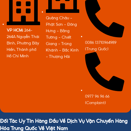
Quảng Châu -
Phật Sơn - Đông
VP HCM:
264-
Hưng - Bằng
264A Nguyễn Thái
Tường - Chiết
0086 13710964989
Bình, Phường Bảy
Giang - Trùng
(Trung Quốc)
Hiền, Thành phố
Khánh - Bắc Kinh
Hồ Chí Minh
- Thượng Hải
0977 96 96 66
(Complaint)
Đối Tác Uy Tín Hàng Đầu Về Dịch Vụ Vận Chuyển Hàng
Hóa Trung Quốc Về Việt Nam