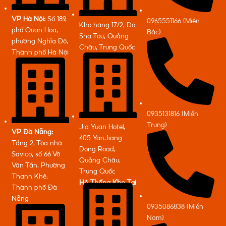
VP Hà Nội:
Số 189,
0965551166 (Miền
Kho hàng 17/2, Da
phố Quan Hoa,
Bắc)
Sha Tou, Quảng
phường Nghĩa Đô,
Châu, Trung Quốc
Thành phố Hà Nội
0935131816 (Miền
Trung)
Jia Yuan Hotel,
VP Đà Nẵng:
405 YanJiang
Tầng 2, Tòa nhà
Dong Road,
Savico, số 66 Võ
Quảng Châu,
Văn Tần, Phường
Trung Quốc
Thanh Khê,
Hệ Thống Kho Tại
Thành phố Đà
Nẵng
0935086838 (Miền
Nam)