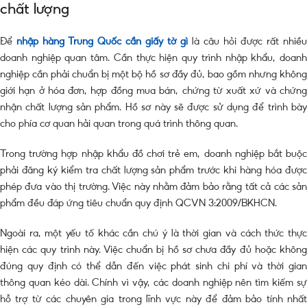
chất lượng
Để
nhập hàng Trung Quốc cần giấy tờ gì
là câu hỏi được rất nhiều
doanh nghiệp quan tâm. Cần thực hiện quy trình nhập khẩu, doanh
nghiệp cần phải chuẩn bị một bộ hồ sơ đầy đủ, bao gồm nhưng không
giới hạn ở hóa đơn, hợp đồng mua bán, chứng từ xuất xứ và chứng
nhận chất lượng sản phẩm. Hồ sơ này sẽ được sử dụng để trình bày
cho phía cơ quan hải quan trong quá trình thông quan.
Trong trường hợp nhập khẩu đồ chơi trẻ em, doanh nghiệp bắt buộc
phải đăng ký kiểm tra chất lượng sản phẩm trước khi hàng hóa được
phép đưa vào thị trường. Việc này nhằm đảm bảo rằng tất cả các sản
phẩm đều đáp ứng tiêu chuẩn quy định QCVN 3:2009/BKHCN.
Ngoài ra, một yếu tố khác cần chú ý là thời gian và cách thức thực
hiện các quy trình này. Việc chuẩn bị hồ sơ chưa đầy đủ hoặc không
đúng quy định có thể dẫn đến việc phát sinh chi phí và thời gian
thông quan kéo dài. Chính vì vậy, các doanh nghiệp nên tìm kiếm sự
hỗ trợ từ các chuyên gia trong lĩnh vực này để đảm bảo tính nhất