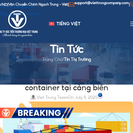
support@viettrungcompany.com
Hotl
ận Chuyển Chính Ngạch Trung - Việt
|
|
Skip to navigation
Skip to main content
TIẾNG VIỆT
Tin Tức
Trang Chủ
/
Tin Thị Trường
TIN THỊ TRƯỜNG
Quy trình xếp dỡ hàng hóa
container tại cảng biển
0
Viet Trung Team
On July 9, 2025