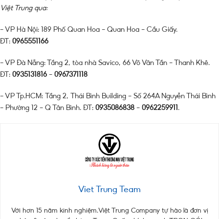
Việt Trung qua:
– VP Hà Nội: 189 Phố Quan Hoa – Quan Hoa – Cầu Giấy.
ĐT:
0965551166
– VP Đà Nẵng: Tầng 2, tòa nhà Savico, 66 Võ Văn Tần – Thanh Khê.
ĐT:
0935131816
–
0967371118
– VP Tp.HCM: Tầng 2, Thái Bình Building – Số 264A Nguyễn Thái Bình
– Phường 12 – Q Tân Bình. ĐT:
0935086838
–
0962259911
.
Viet Trung Team
Với hơn 15 năm kinh nghiệm.Việt Trung Company tự hào là đơn vị