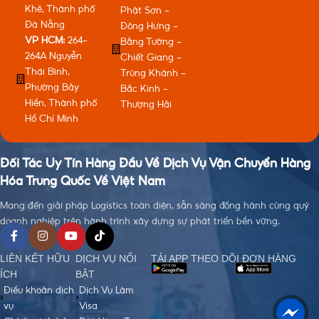
Khê, Thành phố
Phật Sơn -
Đà Nẵng
Đông Hưng -
VP HCM:
264-
Bằng Tường -
264A Nguyễn
Chiết Giang -
Thái Bình,
Trùng Khánh -
Phường Bảy
Bắc Kinh -
Hiền, Thành phố
Thượng Hải
Hồ Chí Minh
Đối Tác Uy Tín Hàng Đầu Về Dịch Vụ Vận Chuyển Hàng
Hóa Trung Quốc Về Việt Nam
Mang đến giải pháp Logistics toàn diện, sẵn sàng đồng hành cùng quý
doanh nghiệp trên hành trình xây dựng sự phát triển bền vững.
LIÊN KẾT HỮU
DỊCH VỤ NỔI
TẢI APP THEO DÕI ĐƠN HÀNG
ÍCH
BẬT
Điều khoản dịch
Dịch Vụ Làm
vụ
Visa