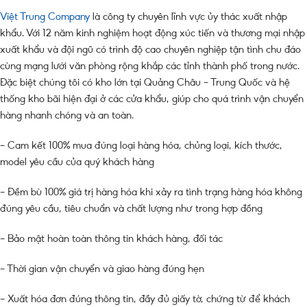
Việt Trung Company
là công ty chuyên lĩnh vực ủy thác xuất nhập
khẩu. Với 12 năm kinh nghiệm hoạt động xúc tiến và thương mại nhập
xuất khẩu và đội ngũ có trình độ cao chuyên nghiệp tận tình chu đáo
cùng mạng lưới văn phòng rộng khắp các tỉnh thành phố trong nước.
Đặc biệt chúng tôi có kho lớn tại Quảng Châu – Trung Quốc và hệ
thống kho bãi hiện đại ở các cửa khẩu, giúp cho quá trình vận chuyển
hàng nhanh chóng và an toàn.
– Cam kết 100% mua đúng loại hàng hóa, chủng loại, kích thước,
model yêu cầu của quý khách hàng
– Đềm bù 100% giá trị hàng hóa khi xảy ra tình trạng hàng hóa không
đúng yêu cầu, tiêu chuẩn và chất lượng như trong hợp đồng
– Bảo mật hoàn toàn thông tin khách hàng, đối tác
– Thời gian vận chuyển và giao hàng đúng hẹn
– Xuất hóa đơn đúng thông tin, đầy đủ giấy tờ, chứng từ để khách