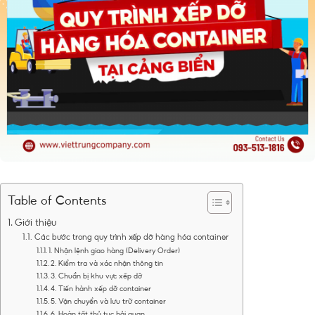
Table of Contents
Giới thiệu
Các bước trong quy trình xếp dỡ hàng hóa container
1. Nhận lệnh giao hàng (Delivery Order)
2. Kiểm tra và xác nhận thông tin
3. Chuẩn bị khu vực xếp dỡ
4. Tiến hành xếp dỡ container
5. Vận chuyển và lưu trữ container
6. Hoàn tất thủ tục hải quan