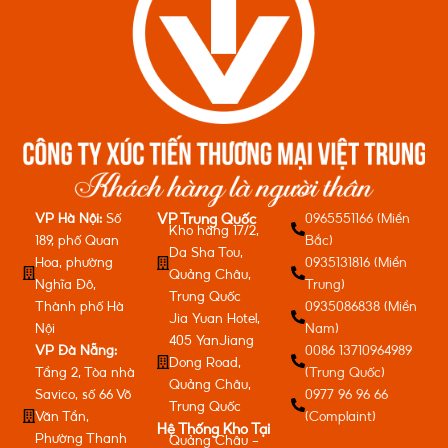
VP Hà Nội:
Số
0965551166 (Miền
VP Trung Quốc
Kho hàng 17/2,
189, phố Quan
Bắc)
Da Sha Tou,
Hoa, phường
0935131816 (Miền
Quảng Châu,
Nghĩa Đô,
Trung)
Trung Quốc
Thành phố Hà
0935086838 (Miền
Jia Yuan Hotel,
Nội
Nam)
405 YanJiang
VP Đà Nẵng:
0086 13710964989
Dong Road,
Tầng 2, Tòa nhà
(Trung Quốc)
Quảng Châu,
Savico, số 66 Võ
0977 96 96 66
Trung Quốc
Văn Tần,
(Complaint)
Hệ Thống Kho Tại
Phường Thanh
Quảng Châu -