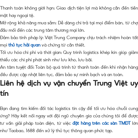
Thanh toán không giới hạn: Giao dịch tiện lợi mà không cần đến tiền
mặt hay ngoại tệ.
Mở rộng khả năng mua sắm: Dễ dàng chi trả tại mọi điểm bán, từ chợ
đầu mối đến các trung tâm thương mại lớn.
Đảm bảo tính pháp lý: Việt Trung Company chịu trách nhiệm hoàn tất
mọi
thủ tục hải quan
và chứng từ cần thiết.
Tối ưu hóa chi phí và thời gian: Quy trình logistics khép kín giúp giảm
thiểu các chi phí phát sinh như lưu kho, lưu bãi.
An tâm tuyệt đối: Toàn bộ quá trình từ thanh toán đến khi nhận hàng
đều được cập nhật liên tục, đảm bảo sự minh bạch và an toàn.
Liên hệ dịch vụ vận chuyển Trung Việt uy
tín
Bạn đang tìm kiếm đối tác logistics tin cậy để tối ưu hóa chuỗi cung
ứng? Hãy kết nối ngay với đội ngũ chuyên gia của chúng tôi để được
tư vấn giải pháp toàn diện, từ việc
đặt hàng trên các sàn TMĐT
lớ
như Taobao, 1688 đến xử lý thủ tục thông quan phức tạp.