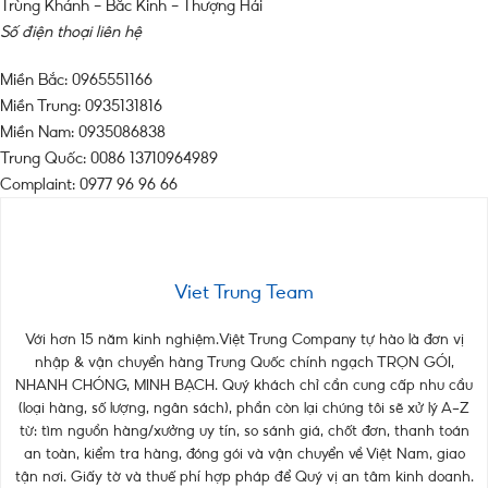
Trùng Khánh – Bắc Kinh – Thượng Hải
Số điện thoại liên hệ
Miền Bắc: 0965551166
Miền Trung: 0935131816
Miền Nam: 0935086838
Trung Quốc: 0086 13710964989
Complaint: 0977 96 96 66
Viet Trung Team
Với hơn 15 năm kinh nghiệm.Việt Trung Company tự hào là đơn vị
nhập & vận chuyển hàng Trung Quốc chính ngạch TRỌN GÓI,
NHANH CHÓNG, MINH BẠCH. Quý khách chỉ cần cung cấp nhu cầu
(loại hàng, số lượng, ngân sách), phần còn lại chúng tôi sẽ xử lý A–Z
từ: tìm nguồn hàng/xưởng uy tín, so sánh giá, chốt đơn, thanh toán
an toàn, kiểm tra hàng, đóng gói và vận chuyển về Việt Nam, giao
tận nơi. Giấy tờ và thuế phí hợp pháp để Quý vị an tâm kinh doanh.