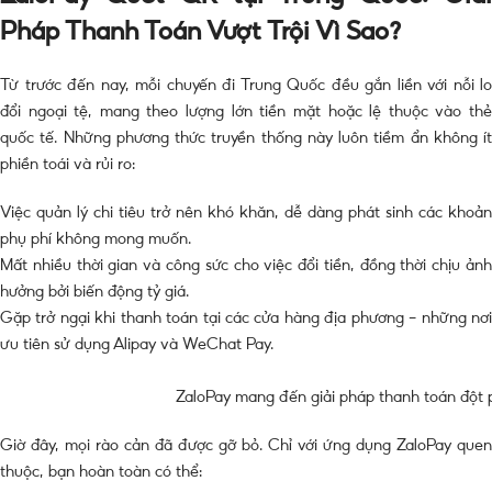
Pháp Thanh Toán Vượt Trội Vì Sao?
Từ trước đến nay, mỗi chuyến đi Trung Quốc đều gắn liền với nỗi lo
đổi ngoại tệ, mang theo lượng lớn tiền mặt hoặc lệ thuộc vào thẻ
quốc tế. Những phương thức truyền thống này luôn tiềm ẩn không ít
phiền toái và rủi ro:
Việc quản lý chi tiêu trở nên khó khăn, dễ dàng phát sinh các khoản
phụ phí không mong muốn.
Mất nhiều thời gian và công sức cho việc đổi tiền, đồng thời chịu ảnh
hưởng bởi biến động tỷ giá.
Gặp trở ngại khi thanh toán tại các cửa hàng địa phương – những nơi
ưu tiên sử dụng Alipay và WeChat Pay.
ZaloPay mang đến giải pháp thanh toán đột 
Giờ đây, mọi rào cản đã được gỡ bỏ. Chỉ với ứng dụng ZaloPay quen
thuộc, bạn hoàn toàn có thể: