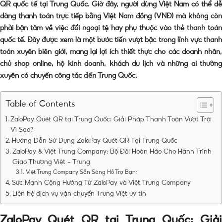
QR quốc tế tại Trung Quốc. Giờ đây, người dùng Việt Nam có thể dễ
dàng thanh toán trực tiếp bằng Việt Nam đồng (VNĐ) mà không còn
phải bận tâm về việc đổi ngoại tệ hay phụ thuộc vào thẻ thanh toán
quốc tế. Đây được xem là một bước tiến vượt bậc trong lĩnh vực thanh
toán xuyên biên giới, mang lại lợi ích thiết thực cho các doanh nhân,
chủ shop online, hộ kinh doanh, khách du lịch và những ai thường
xuyên có chuyến công tác đến Trung Quốc.
Table of Contents
ZaloPay Quét QR tại Trung Quốc: Giải Pháp Thanh Toán Vượt Trội
Vì Sao?
Hướng Dẫn Sử Dụng ZaloPay Quét QR Tại Trung Quốc
ZaloPay & Việt Trung Company: Bộ Đôi Hoàn Hảo Cho Hành Trình
Giao Thương Việt – Trung
Việt Trung Company Sẵn Sàng Hỗ Trợ Bạn:
Sức Mạnh Cộng Hưởng Từ ZaloPay và Việt Trung Company
Liên hệ dịch vụ vận chuyển Trung Việt uy tín
ZaloPay Quét QR tại Trung Quốc: Giải