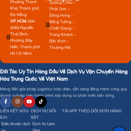
Phường Thanh
Quảng Châu -
Khê, Thành phố
Phật Sơn -
Đà Nẵng
Đông Hưng -
VP HCM:
264-
Bằng Tường -
264A Nguyễn
Chiết Giang -
Thái Bình,
Trùng Khánh -
Phường Bảy
Bắc Kinh -
Hiền, Thành phố
Thượng Hải
Hồ Chí Minh
Đối Tác Uy Tín Hàng Đầu Về Dịch Vụ Vận Chuyển Hàng
Hóa Trung Quốc Về Việt Nam
Mang đến giải pháp Logistics toàn diện, sẵn sàng đồng hành cùng quý
doanh nghiệp trên hành trình xây dựng sự phát triển bền vững.
LIÊN KẾT HỮU
DỊCH VỤ NỔI
TẢI APP THEO DÕI ĐƠN HÀNG
ÍCH
BẬT
Điều khoản dịch
Dịch Vụ Làm
vụ
Visa