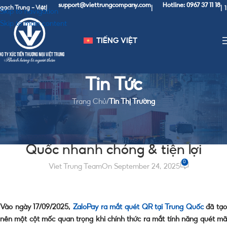
support@viettrungcompany.com
Hotline: 0967 37 11 18
1 CNY
Trung - Việt
|
|
|
Skip to navigation
Skip to main content
TIẾNG VIỆT
Tin Tức
Trang Chủ
/
Tin Thị Trường
TIN THỊ TRƯỜNG
ZaloPay ra mắt quét QR tại Trung
Quốc nhanh chóng & tiện lợi
0
Viet Trung Team
On September 24, 2025
Vào ngày 17/09/2025,
ZaloPay ra mắt quét QR tại Trung Quốc
đã tạ
nên một cột mốc quan trọng khi chính thức ra mắt tính năng quét mã