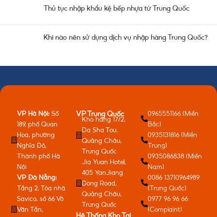
Thủ tục nhập khẩu kệ bếp nhựa từ Trung Quốc
Khi nào nên sử dụng dịch vụ nhập hàng Trung Quốc?
VP Hà Nội:
Số
0965551166 (Miền
VP Trung Quốc
Kho hàng 17/2,
189, phố Quan
Bắc)
Da Sha Tou,
Hoa, phường
0935131816 (Miền
Quảng Châu,
Nghĩa Đô,
Trung)
Trung Quốc
Thành phố Hà
0935086838 (Miền
Jia Yuan Hotel,
Nội
Nam)
405 YanJiang
VP Đà Nẵng:
0086 13710964989
Dong Road,
Tầng 2, Tòa nhà
(Trung Quốc)
Quảng Châu,
Savico, số 66 Võ
0977 96 96 66
Trung Quốc
Văn Tần,
(Complaint)
Hệ Thống Kho Tại