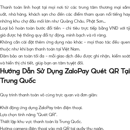
Thanh toán linh hoạt tại mọi nơi: từ các trung tâm thương mại sầm
uất, nhà hàng, khách sạn cho đến các điểm tham quan nổi tiếng hay
những khu chợ đầu mối lớn như Quảng Châu, Phật Sơn…
Loại bỏ hoàn toàn bước đổi tiền – chi tiêu trực tiếp bằng VNĐ với tỷ
giá được hệ thống quy đổi tự động, minh bạch và rõ ràng.
Không cần cài đặt thêm ứng dụng nào khác – mọi thao tác đều quen
thuộc như khi bạn thanh toán tại Việt Nam.
Đảm bảo an toàn tối đa – mỗi giao dịch đều được ghi nhận, kiểm soát
và hiển thị chi tiết, giúp bạn an tâm tuyệt đối.
Hướng Dẫn Sử Dụng ZaloPay Quét QR Tại
Trung Quốc
Quy trình thanh toán vô cùng trực quan và đơn giản:
Khởi động ứng dụng ZaloPay trên điện thoại.
Lựa chọn tính năng “Quét QR”.
Thiết lập khu vực thanh toán là Trung Quốc.
Hướng camera điện thoại vào mã QR tại quầy thu ngân.