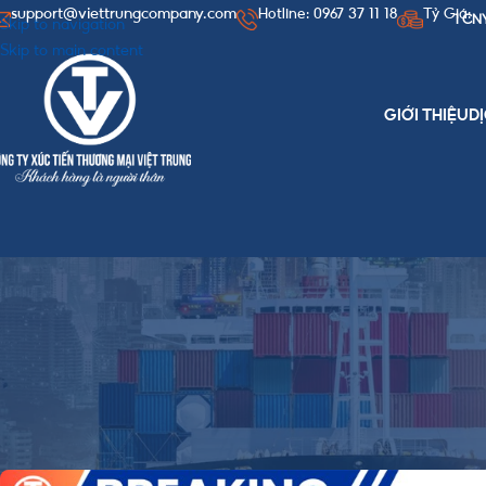
support@viettrungcompany.com
Hotline: 0967 37 11 18
Tỷ Giá:
1 CN
Skip to navigation
Skip to main content
GIỚI THIỆU
D
TIN T
Cách order 1688 không
Posted by
Viet Trung T