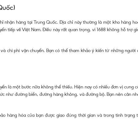
Quốc)
hỉ nhận hàng tại Trung Quốc. Địa chỉ này thường là một kho hàng ho
n tiếp về Việt Nam. Điều này rất quan trọng, vì 1688 không hỗ trợ gi
 và chi phí vận chuyển. Bạn có thể tham khảo ý kiến từ những người 
yển là một bước nữa không thể thiếu. Hiện nay có nhiều đơn vị cung c
thức như đường biển, đường hàng không, và đường bộ. Bạn nên cân nh
o hàng hóa của bạn được giao đúng thời gian và trong tình trạng t