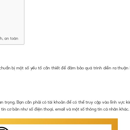
h, an toàn
chuẩn bị một số yếu tố cần thiết để đảm bảo quá trình diễn ra thuận l
an trọng. Bạn cần phải có tài khoản để có thể truy cập vào lĩnh vực k
tin cơ bản như số điện thoại, email và một số thông tin cá nhân khác.