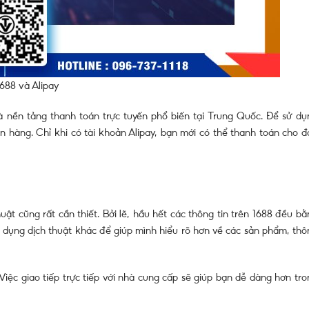
688 và Alipay
là nền tảng thanh toán trực tuyến phổ biến tại Trung Quốc. Để sử dụ
n hàng. Chỉ khi có tài khoản Alipay, bạn mới có thể thanh toán cho đ
uật cũng rất cần thiết. Bởi lẽ, hầu hết các thông tin trên 1688 đều b
 dụng dịch thuật khác để giúp mình hiểu rõ hơn về các sản phẩm, thô
 Việc giao tiếp trực tiếp với nhà cung cấp sẽ giúp bạn dễ dàng hơn tr