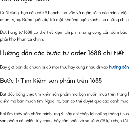
Cuối cùng, bạn cần có kế hoạch cho vốn và ngân sách của mình. Việc t
quan trọng. Đừng quên dự trù một khoảng ngân sách cho những chi phí
Đặt hàng từ 1688 có thể tiết kiệm chi phí, nhưng cũng cần đảm bảo
phải khó khăn tài chính.
Hướng dẫn các bước tự order 1688 chi tiết
Bây giờ, bạn đã chuẩn bị đủ mọi thứ, hãy cùng nhau đi vào
hướng dẫn 
Bước 1: Tìm kiếm sản phẩm trên 1688
Bắt đầu bằng việc tìm kiếm sản phẩm mà bạn muốn mua trên trang 1
điểm mà bạn muốn tìm. Ngoài ra, bạn có thể duyệt qua các danh mục
Khi tìm thấy sản phẩm mình ưng ý, hãy ghi chép lại những thông tin c
sản phẩm có nhiều tùy chọn, hãy căn nhắc và so sánh để lựa chọn tốt