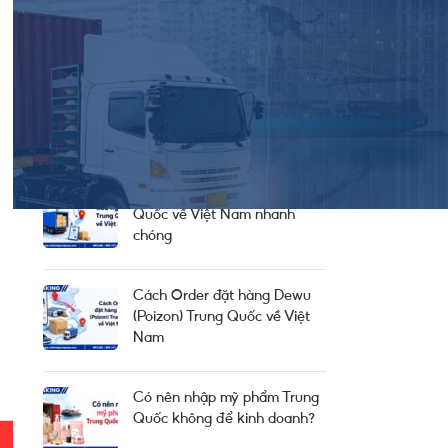
Thông Báo Chung Từ Công Ty
Thông Tin Cung Cầu
Tin Thị Trường
BÀI HAY NÊN ĐỌC
Nhập hàng tiểu ngạch Trung
Quốc về Việt Nam nhanh
chóng
Cách Order đặt hàng Dewu
(Poizon) Trung Quốc về Việt
Nam
Có nên nhập mỹ phẩm Trung
Quốc không để kinh doanh?