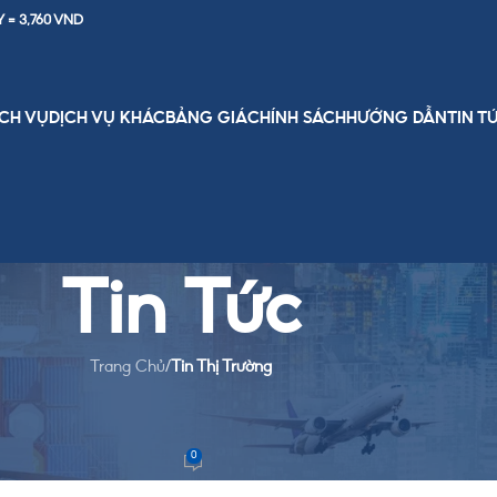
Y = 3,760 VND
ỊCH VỤ
DỊCH VỤ KHÁC
BẢNG GIÁ
CHÍNH SÁCH
HƯỚNG DẪN
TIN T
Tin Tức
Trang Chủ
/
Tin Thị Trường
HỊ TRƯỜNG
 qua trung gian hiệu quả
0
eam
On November 24, 2025