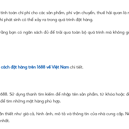
ính toán chi phí cho các sản phẩm, phí vận chuyển, thuế hải quan là r
 phát sinh có thể xảy ra trong quá trình đặt hàng.
 rằng bạn có ngân sách đủ để trải qua toàn bộ quá trình mà không g
cách đặt hàng trên 1688 về Việt Nam
chi tiết.
688. Sử dụng thanh tìm kiếm để nhập tên sản phẩm, từ khóa hoặc đ
 để tìm những mặt hàng phù hợp.
ần thiết như giá cả, hình ảnh, mô tả và thông tin của nhà cung cấp. N
 nhất.