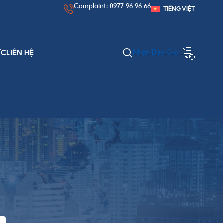
Complaint: 0977 96 96 66
TIẾNG VIỆT
Nhận Báo Giá
ỨC
LIÊN HỆ
DANH MỤC BÀI VIẾT
Chính Sách & Thủ Tục
Kinh Nghiệm Xuất Nhập Khẩu
Nguồn Hàng