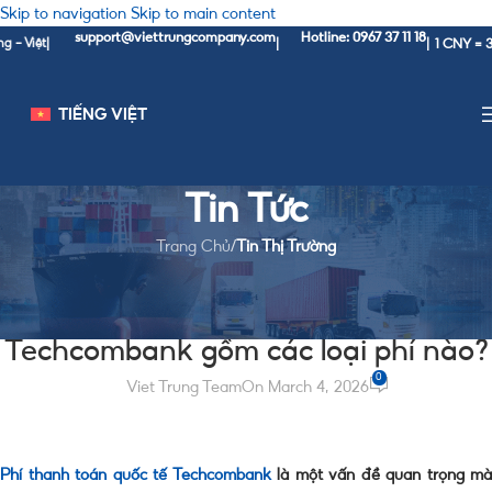
Skip to navigation
Skip to main content
support@viettrungcompany.com
Hotline: 0967 37 11 18
1 CNY = 3,760 V
t
|
|
|
TIẾNG VIỆT
Tin Tức
Trang Chủ
/
Tin Thị Trường
TIN THỊ TRƯỜNG
Phí thanh toán quốc tế
Techcombank gồm các loại phí nào?
0
Viet Trung Team
On March 4, 2026
Phí thanh toán quốc tế Techcombank
là một vấn đề quan trọng mà