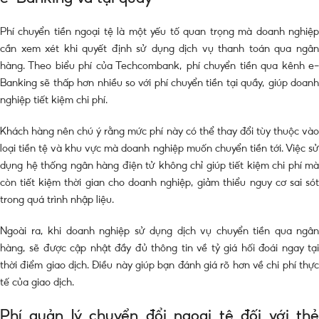
Phí chuyển tiền ngoại tệ là một yếu tố quan trọng mà doanh nghiệp
cần xem xét khi quyết định sử dụng dịch vụ thanh toán qua ngân
hàng. Theo biểu phí của Techcombank, phí chuyển tiền qua kênh e-
Banking sẽ thấp hơn nhiều so với phí chuyển tiền tại quầy, giúp doanh
nghiệp tiết kiệm chi phí.
Khách hàng nên chú ý rằng mức phí này có thể thay đổi tùy thuộc vào
loại tiền tệ và khu vực mà doanh nghiệp muốn chuyển tiền tới. Việc sử
dụng hệ thống ngân hàng điện tử không chỉ giúp tiết kiệm chi phí mà
còn tiết kiệm thời gian cho doanh nghiệp, giảm thiểu nguy cơ sai sót
trong quá trình nhập liệu.
Ngoài ra, khi doanh nghiệp sử dụng dịch vụ chuyển tiền qua ngân
hàng, sẽ được cập nhật đầy đủ thông tin về tỷ giá hối đoái ngay tại
thời điểm giao dịch. Điều này giúp bạn đánh giá rõ hơn về chi phí thực
tế của giao dịch.
Phí quản lý chuyển đổi ngoại tệ đối với thẻ