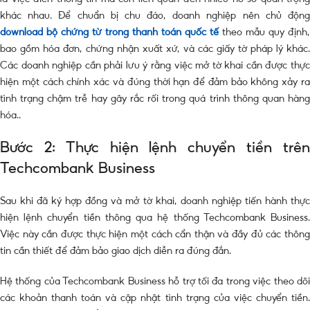
khác nhau. Để chuẩn bị chu đáo, doanh nghiệp nên chủ động
download bộ chứng từ trong thanh toán quốc tế
theo mẫu quy định,
bao gồm hóa đơn, chứng nhận xuất xứ, và các giấy tờ pháp lý khác.
Các doanh nghiệp cần phải lưu ý rằng việc mở tờ khai cần được thực
hiện một cách chính xác và đúng thời hạn để đảm bảo không xảy ra
tình trạng chậm trễ hay gây rắc rối trong quá trình thông quan hàng
hóa..
Bước 2: Thực hiện lệnh chuyển tiền trên
Techcombank Business
Sau khi đã ký hợp đồng và mở tờ khai, doanh nghiệp tiến hành thực
hiện lệnh chuyển tiền thông qua hệ thống Techcombank Business.
Việc này cần được thực hiện một cách cẩn thận và đầy đủ các thông
tin cần thiết để đảm bảo giao dịch diễn ra đúng đắn.
Hệ thống của Techcombank Business hỗ trợ tối đa trong việc theo dõi
các khoản thanh toán và cập nhật tình trạng của việc chuyển tiền.