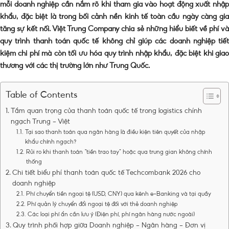
mỗi doanh nghiệp cần nắm rõ khi tham gia vào hoạt động xuất nhập
khẩu, đặc biệt là trong bối cảnh nền kinh tế toàn cầu ngày càng gia
tăng sự kết nối. Việt Trung Company chia sẻ những hiểu biết về phí và
quy trình thanh toán quốc tế không chỉ giúp các doanh nghiệp tiết
kiệm chi phí mà còn tối ưu hóa quy trình nhập khẩu, đặc biệt khi giao
thương với các thị trường lớn như Trung Quốc.
Table of Contents
Tầm quan trọng của thanh toán quốc tế trong logistics chính
ngạch Trung – Việt
Tại sao thanh toán qua ngân hàng là điều kiện tiên quyết của nhập
khẩu chính ngạch?
Rủi ro khi thanh toán “tiền trao tay” hoặc qua trung gian không chính
thống
Chi tiết biểu phí thanh toán quốc tế Techcombank 2026 cho
doanh nghiệp
Phí chuyển tiền ngoại tệ (USD, CNY) qua kênh e-Banking và tại quầy
Phí quản lý chuyển đổi ngoại tệ đối với thẻ doanh nghiệp
Các loại phí ẩn cần lưu ý (Điện phí, phí ngân hàng nước ngoài)
Quy trình phối hợp giữa Doanh nghiệp – Ngân hàng – Đơn vị