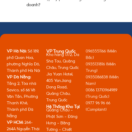
doanh?
VP Hà Nội:
Số 189,
0965551166 (Miền
VP Trung Quốc
Kho hàng 17/2, Da
phố Quan Hoa,
Bắc)
Sha Tou, Quảng
phường Nghĩa Đô,
0935131816 (Miền
Châu, Trung Quốc
Thành phố Hà Nội
Trung)
Jia Yuan Hotel,
VP Đà Nẵng:
0935086838 (Miền
405 YanJiang
Tầng 2, Tòa nhà
Nam)
Dong Road,
Savico, số 66 Võ
0086 13710964989
Quảng Châu,
Văn Tần, Phường
(Trung Quốc)
Trung Quốc
Thanh Khê,
0977 96 96 66
Hệ Thống Kho Tại
Thành phố Đà
(Complaint)
Quảng Châu -
Nẵng
Phật Sơn - Đông
VP HCM:
264-
Hưng - Bằng
264A Nguyễn Thái
Tường - Chiết