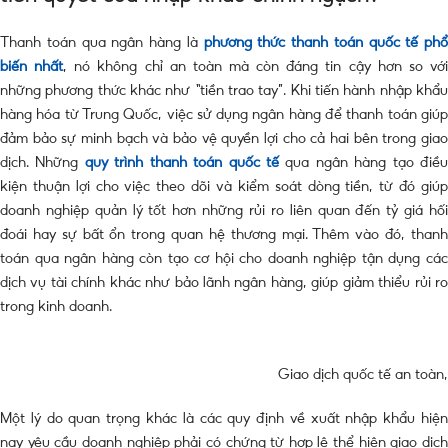
Thanh toán qua ngân hàng là
phương thức thanh toán quốc tế phổ
biến nhất
, nó không chỉ an toàn mà còn đáng tin cậy hơn so vớ
những phương thức khác như “tiền trao tay”. Khi tiến hành nhập khẩu
hàng hóa từ Trung Quốc, việc sử dụng ngân hàng để thanh toán giúp
đảm bảo sự minh bạch và bảo vệ quyền lợi cho cả hai bên trong giao
dịch. Những
quy trình thanh toán quốc tế
qua ngân hàng tạo điề
kiện thuận lợi cho việc theo dõi và kiểm soát dòng tiền, từ đó giúp
doanh nghiệp quản lý tốt hơn những rủi ro liên quan đến tỷ giá hối
đoái hay sự bất ổn trong quan hệ thương mại. Thêm vào đó, thanh
toán qua ngân hàng còn tạo cơ hội cho doanh nghiệp tận dụng các
dịch vụ tài chính khác như bảo lãnh ngân hàng, giúp giảm thiểu rủi ro
trong kinh doanh.
Giao dịch quốc tế an toàn,
Một lý do quan trọng khác là các quy định về xuất nhập khẩu hiện
nay yêu cầu doanh nghiệp phải có chứng từ hợp lệ thể hiện giao dịch