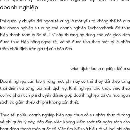
doanh nghiệp
Phí quản lý chuyển đổi ngoại tệ cũng là một yếu tố không thể bỏ qua
khi doanh nghiệp sử dụng thẻ doanh nghiệp Techcombank để thực
hiện thanh toán quốc tế. Phí này thường áp dụng cho các giao dịch
được thực hiện bằng ngoại tệ, và sẽ được tính theo một tỷ lệ phần
trăm nhất định trên giá trị của hóa đơn.
Giao dịch doanh nghiệp, kiểm so
Doanh nghiệp cần lưu ý rằng mức phí này có thể thay đổi theo từng
thời điểm và từng loại hình dịch vụ. Kinh nghiệm cho thấy, việc theo
dõi và phân tích phí chuyển đổi sẽ giúp doanh nghiệp tối ưu hóa ngân
sách và giảm thiểu chi phí không cần thiết.
Thực tế, nhiều doanh nghiệp hiện nay chưa có sự nhận thức rõ ràng
về phí quản lý này, dẫn đến việc không kiểm soát tốt ngân sách cho
hoạt động thanh toán quốc tế. Việc tìm hiểu và hiểu rõ về loại phí này