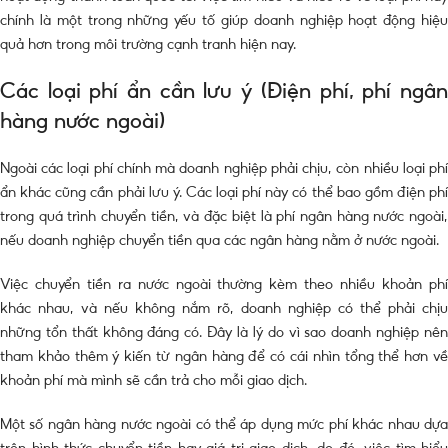
chính là một trong những yếu tố giúp doanh nghiệp hoạt động hiệu
quả hơn trong môi trường cạnh tranh hiện nay.
Các loại phí ẩn cần lưu ý (Điện phí, phí ngân
hàng nước ngoài)
Ngoài các loại phí chính mà doanh nghiệp phải chịu, còn nhiều loại phí
ẩn khác cũng cần phải lưu ý. Các loại phí này có thể bao gồm điện phí
trong quá trình chuyển tiền, và đặc biệt là phí ngân hàng nước ngoài,
nếu doanh nghiệp chuyển tiền qua các ngân hàng nằm ở nước ngoài.
Việc chuyển tiền ra nước ngoài thường kèm theo nhiều khoản phí
khác nhau, và nếu không nắm rõ, doanh nghiệp có thể phải chịu
những tổn thất không đáng có. Đây là lý do vì sao doanh nghiệp nên
tham khảo thêm ý kiến từ ngân hàng để có cái nhìn tổng thể hơn về
khoản phí mà mình sẽ cần trả cho mỗi giao dịch.
Một số ngân hàng nước ngoài có thể áp dụng mức phí khác nhau dựa
trên hình thức chuyển tiền hay giá trị giao dịch, do đó, việc tìm hiểu