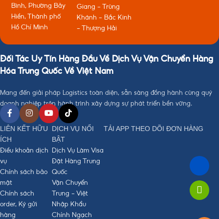
Bình, Phường Bảy
Giang - Trùng
Hiền, Thành phố
Khánh - Bắc Kinh
Hồ Chí Minh
- Thượng Hải
Đối Tác Uy Tín Hàng Đầu Về Dịch Vụ Vận Chuyển Hàng
Hóa Trung Quốc Về Việt Nam
Mang đến giải pháp Logistics toàn diện, sẵn sàng đồng hành cùng quý
doanh nghiệp trên hành trình xây dựng sự phát triển bền vững.
LIÊN KẾT HỮU
DỊCH VỤ NỔI
TẢI APP THEO DÕI ĐƠN HÀNG
ÍCH
BẬT
Điều khoản dịch
Dịch Vụ Làm Visa
vụ
Đặt Hàng Trung
Chính sách bảo
Quốc
mật
Vận Chuyển
Chính sách
Trung - Việt
order, Ký gửi
Nhập Khẩu
hàng
Chính Ngạch