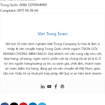
Trung Quốc: 0086 13710964989
Complaint: 0977 96 96 66
Viet Trung Team
Với hơn 15 năm kinh nghiệm.Việt Trung Company tự hào là đơn vị
nhập & vận chuyển hàng Trung Quốc chính ngạch TRỌN GÓI,
NHANH CHÓNG, MINH BẠCH. Quý khách chỉ cần cung cấp nhu cầu
(loại hàng, số lượng, ngân sách), phần còn lại chúng tôi sẽ xử lý A–Z
từ: tìm nguồn hàng/xưởng uy tín, so sánh giá, chốt đơn, thanh toán
an toàn, kiểm tra hàng, đóng gói và vận chuyển về Việt Nam, giao
tận nơi. Giấy tờ và thuế phí hợp pháp để Quý vị an tâm kinh doanh.