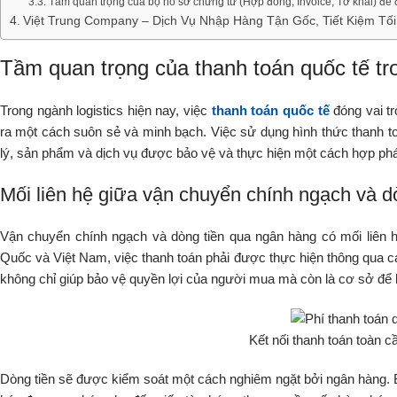
Tầm quan trọng của bộ hồ sơ chứng từ (Hợp đồng, Invoice, Tờ khai) để
Việt Trung Company – Dịch Vụ Nhập Hàng Tận Gốc, Tiết Kiệm Tối
Tầm quan trọng của thanh toán quốc tế tro
Trong ngành logistics hiện nay, việc
thanh toán quốc tế
đóng vai tr
ra một cách suôn sẻ và minh bạch. Việc sử dụng hình thức thanh to
lý, sản phẩm và dịch vụ được bảo vệ và thực hiện một cách hợp ph
Mối liên hệ giữa vận chuyển chính ngạch và d
Vận chuyển chính ngạch và dòng tiền qua ngân hàng có mối liên h
Quốc và Việt Nam, việc thanh toán phải được thực hiện thông qua c
không chỉ giúp bảo vệ quyền lợi của người mua mà còn là cơ sở để h
Kết nối thanh toán toàn c
Dòng tiền sẽ được kiểm soát một cách nghiêm ngặt bởi ngân hàng. B