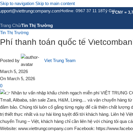
Skip to navigation
Skip to main content
Tin Tức
upport@viettrungcompany.com
Hotline: 0967 37 11 18
Tỷ Giá:
1 CNY = 3,
Trang Chủ
/
Tin Thị Trường
Tin Thị Trường
GIỚI THIỆU
DỊCH VỤ
DỊC
Phí thanh toán quốc tế Vietcomban
Posted by
Viet Trung Team
March 5, 2026
On March 5, 2026
0