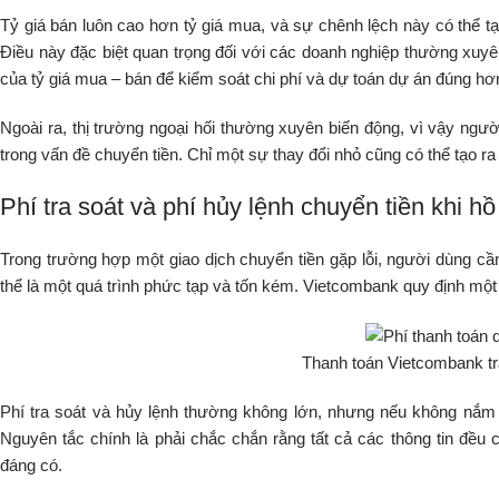
Tỷ giá bán luôn cao hơn tỷ giá mua, và sự chênh lệch này có thể tạo
Điều này đặc biệt quan trọng đối với các doanh nghiệp thường xuyê
của tỷ giá mua – bán để kiểm soát chi phí và dự toán dự án đúng hơ
Ngoài ra, thị trường ngoại hối thường xuyên biến động, vì vậy ngư
trong vấn đề chuyển tiền. Chỉ một sự thay đổi nhỏ cũng có thể tạo r
Phí tra soát và phí hủy lệnh chuyển tiền khi hồ
Trong trường hợp một giao dịch chuyển tiền gặp lỗi, người dùng cần 
thể là một quá trình phức tạp và tốn kém. Vietcombank quy định mộ
Thanh toán Vietcombank tr
Phí tra soát và hủy lệnh thường không lớn, nhưng nếu không nắm rõ 
Nguyên tắc chính là phải chắc chắn rằng tất cả các thông tin đều 
đáng có.