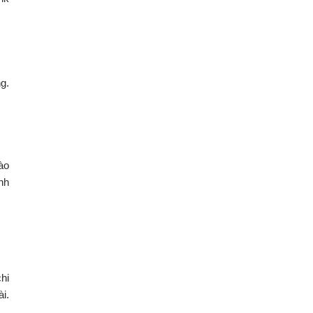
g.
ào
nh
hi
i.