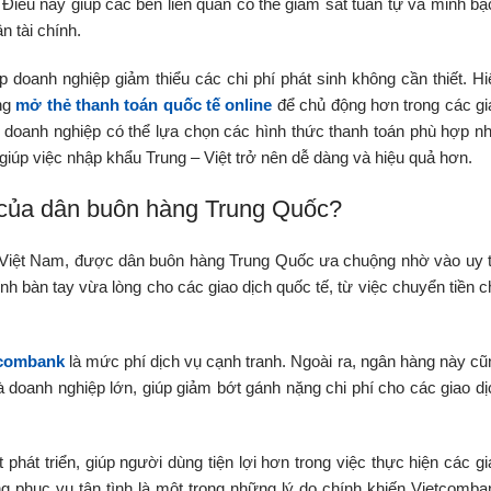
iều này giúp các bên liên quan có thể giám sát tuần tự và minh bạ
n tài chính.
 doanh nghiệp giảm thiểu các chi phí phát sinh không cần thiết. Hi
àng
mở thẻ thanh toán quốc tế online
để chủ động hơn trong các gi
 doanh nghiệp có thể lựa chọn các hình thức thanh toán phù hợp nh
giúp việc nhập khẩu Trung – Việt trở nên dễ dàng và hiệu quả hơn.
n của dân buôn hàng Trung Quốc?
 Việt Nam, được dân buôn hàng Trung Quốc ưa chuộng nhờ vào uy t
nh bàn tay vừa lòng cho các giao dịch quốc tế, từ việc chuyển tiền c
tcombank
là mức phí dịch vụ cạnh tranh. Ngoài ra, ngân hàng này cũ
doanh nghiệp lớn, giúp giảm bớt gánh nặng chi phí cho các giao dị
hát triển, giúp người dùng tiện lợi hơn trong việc thực hiện các gi
ng phục vụ tận tình là một trong những lý do chính khiến Vietcomba