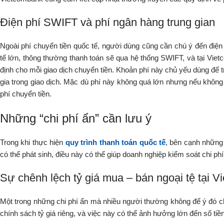
Điện phí SWIFT và phí ngân hàng trung gian
Ngoài phí chuyển tiền quốc tế, người dùng cũng cần chú ý đến điện
tế lớn, thông thường thanh toán sẽ qua hệ thống SWIFT, và tại Vie
định cho mỗi giao dịch chuyển tiền. Khoản phí này chủ yếu dùng để tr
gia trong giao dịch. Mặc dù phí này không quá lớn nhưng nếu không c
phí chuyển tiền.
Những “chi phí ẩn” cần lưu ý
Trong khi thực hiện
quy trình thanh toán quốc tế
, bên cạnh những 
có thể phát sinh, điều này có thể giúp doanh nghiệp kiểm soát chi phí 
Sự chênh lệch tỷ giá mua – bán ngoại tệ tại V
Một trong những chi phí ẩn mà nhiều người thường không để ý đó ch
chính sách tỷ giá riêng, và việc này có thể ảnh hưởng lớn đến số tiề