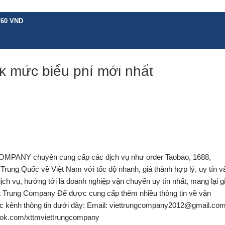
760 VND
H VỤ KHÁC
BẢNG GIÁ
CHÍNH SÁCH
HƯỚNG DẪN
TIN TỨC
LIÊN 
k mức biểu phí mới nhất