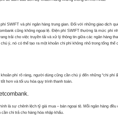
 phí SWIFT và phí ngân hàng trung gian. Đối với những giao dịch qu
tcombank cũng không ngoại lệ. Điện phí SWIFT thường là mức phí nh
ang trải cho việc truyền tải và xử lý thông tin giữa các ngân hàng th
hú ý, nó có thể tạo ra một khoản chi phí không nhỏ trong tổng thể c
khoản phí rõ ràng, người dùng cũng cần chú ý đến những “chi phí ẩ
tốt hơn và tối ưu hóa quy trình thanh toán.
ietcombank.
ính là sự chênh lệch tỷ giá mua – bán ngoại tệ. Mỗi ngân hàng đều 
n cần chi trả cho hàng hóa nhập khẩu.