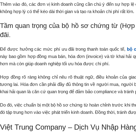
Thêm vào đó, các đơn vị kinh doanh cũng cần chú ý đến sự hợp lệ 
không hợp lý có thể kéo dài thời gian và tạo ra khoản chi phí rất lớn.
Tầm quan trọng của bộ hồ sơ chứng từ (Hợp 
đãi.
Để được hưởng các mức phí ưu đãi trong thanh toán quốc tế,
bộ 
này bao gồm hợp đồng mua bán, hóa đơn (invoice) và tờ khai hải qu
hơn mà còn giúp doanh nghiệp tối ưu hóa được chi phí.
Hợp đồng rõ ràng không chỉ nêu rõ thuật ngữ, điều khoản của giao
tương lai. Hóa đơn cần phải đầy đủ thông tin về người mua, người b
khai hải quan là căn cứ quan trọng để đảm bảo compliance và tránh 
Do đó, việc chuẩn bị một bộ hồ sơ chứng từ hoàn chỉnh trước khi thực
đó tập trung hơn vào việc phát triển kinh doanh. Đồng thời, tránh đư
Việt Trung Company – Dịch Vụ Nhập Hàng