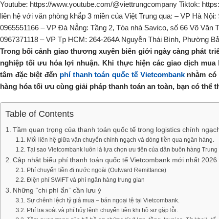
Trong bối cảnh giao thương xuyên biên giới ngày càng phát triển
nghiệp tối ưu hóa lợi nhuận. Khi thực hiện các giao dịch mu
tâm đặc biệt đến
phí thanh toán quốc tế Vietcombank
nhằm có s
hàng hóa tối ưu cùng giải pháp thanh toán an toàn, bạn có thể 
Table of Contents
Tầm quan trọng của thanh toán quốc tế trong logistics chính ngạch
Mối liên hệ giữa vận chuyển chính ngạch và dòng tiền qua ngân hàng.
Tại sao Vietcombank luôn là lựa chọn ưu tiên của dân buôn hàng Trun
Cập nhật biểu phí thanh toán quốc tế Vietcombank mới nhất 2026
Phí chuyển tiền đi nước ngoài (Outward Remittance)
Điện phí SWIFT và phí ngân hàng trung gian
Những “chi phí ẩn” cần lưu ý
Sự chênh lệch tỷ giá mua – bán ngoại tệ tại Vietcombank.
Phí tra soát và phí hủy lệnh chuyển tiền khi hồ sơ gặp lỗi.