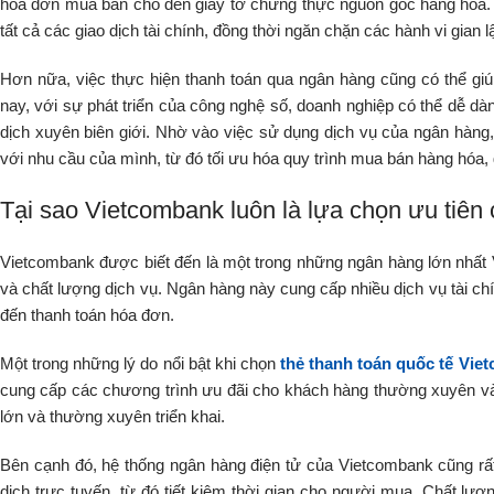
hóa đơn mua bán cho đến giấy tờ chứng thực nguồn gốc hàng hóa. Đ
tất cả các giao dịch tài chính, đồng thời ngăn chặn các hành vi gian lậ
Hơn nữa, việc thực hiện thanh toán qua ngân hàng cũng có thể giúp
nay, với sự phát triển của công nghệ số, doanh nghiệp có thể dễ d
dịch xuyên biên giới. Nhờ vào việc sử dụng dịch vụ của ngân hàng,
với nhu cầu của mình, từ đó tối ưu hóa quy trình mua bán hàng hóa, 
Tại sao Vietcombank luôn là lựa chọn ưu tiê
Vietcombank được biết đến là một trong những ngân hàng lớn nhất
và chất lượng dịch vụ. Ngân hàng này cung cấp nhiều dịch vụ tài chí
đến thanh toán hóa đơn.
Một trong những lý do nổi bật khi chọn
thẻ thanh toán quốc tế Vie
cung cấp các chương trình ưu đãi cho khách hàng thường xuyên và 
lớn và thường xuyên triển khai.
Bên cạnh đó, hệ thống ngân hàng điện tử của Vietcombank cũng rất p
dịch trực tuyến, từ đó tiết kiệm thời gian cho người mua. Chất lượ