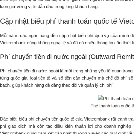
luôn giữ vững vị trí dẫn đầu trong lòng khách hàng.
Cập nhật biểu phí thanh toán quốc tế Vi
Mỗi năm, các ngân hàng đều cập nhật biểu phí dịch vụ của mình để
Vietcombank cũng không ngoại lệ và đã có nhiều thông tin cần thiết 
Phí chuyển tiền đi nước ngoài (Outward Remit
Phí chuyển tiền đi nước ngoài là một trong những yếu tố quan trọng
từng quốc gia, loại tiền tệ và số tiền cần chuyển mà chế độ phí sẽ
bạch, giúp khách hàng dễ dàng theo dõi và quản lý chi phí.
Thẻ thanh toán quốc t
Đặc biệt, biểu phí chuyển tiền quốc tế của Vietcombank rất cạnh tr
phí giao dịch mà còn tạo điều kiện thuận lợi cho doanh nghiệp 
Vietcombank cũng cam kết cập nhật thường xuyên các quy định về p