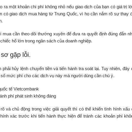
 ra một khoản chi phí không nhỏ nếu giao dịch của bạn có giá trị lớ
n có giao dịch mua hàng từ Trung Quốc, vì họ cần nắm rõ sự thay đ
n.
ời mua cần theo dõi thường xuyên để đưa ra quyết định đúng đắn nh
a chiếc hố lớn trong ngân sách của doanh nghiệp.
 sơ gặp lỗi.
phải hủy lệnh chuyển tiền và tiến hành tra soát lại. Tuy nhiên, đây 
t số mức phí cho các dịch vụ này mà người dùng cần chú ý.
ánh phí phát sinh không đáng
và chủ động trong việc giải quyết thì có thể khiến tình hình xấu đ
chính xác trước khi tiến hành thực hiện để tránh các khoản phí khô