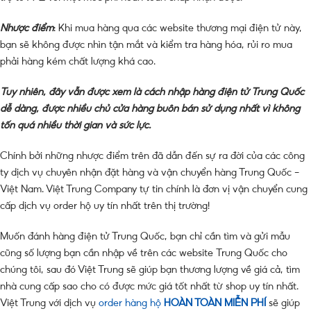
Nhược điểm
: Khi mua hàng qua các website thương mại điện tử này,
bạn sẽ không được nhìn tận mắt và kiểm tra hàng hóa, rủi ro mua
phải hàng kém chất lượng khá cao.
Tuy nhiên, đây vẫn được xem là cách nhập hàng điện tử Trung Quốc
dễ dàng, được nhiều chủ cửa hàng buôn bán sử dụng nhất vì không
tốn quá nhiều thời gian và sức lực.
Chính bởi những nhược điểm trên đã dẫn đến sự ra đời của các công
ty dịch vụ chuyên nhận đặt hàng và vận chuyển hàng Trung Quốc –
Việt Nam. Việt Trung Company tự tin chính là đơn vị vận chuyển cung
cấp dịch vụ order hộ uy tín nhất trên thị trường!
Muốn đánh hàng điện tử Trung Quốc, bạn chỉ cần tìm và gửi mẫu
cũng số lượng bạn cần nhập về trên các website Trung Quốc cho
chúng tôi, sau đó Việt Trung sẽ giúp bạn thương lượng về giá cả, tìm
nhà cung cấp sao cho có được mức giá tốt nhất từ shop uy tín nhất.
Việt Trung với dịch vụ
order hàng hộ
HOÀN TOÀN MIỄN PHÍ
sẽ giúp