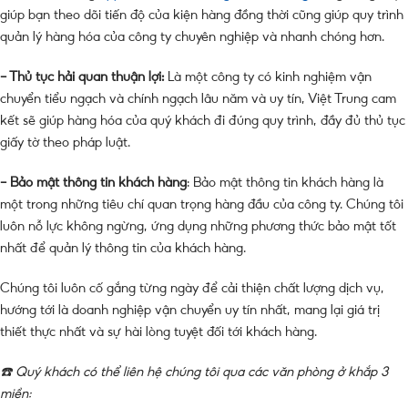
giúp bạn theo dõi tiến độ của kiện hàng đồng thời cũng giúp quy trình
quản lý hàng hóa của công ty chuyên nghiệp và nhanh chóng hơn.
– Thủ tục hải quan thuận lợi:
Là một công ty có kinh nghiệm vận
chuyển tiểu ngạch và chính ngạch lâu năm và uy tín, Việt Trung cam
kết sẽ giúp hàng hóa của quý khách đi đúng quy trình, đầy đủ thủ tục
giấy tờ theo pháp luật.
– Bảo mật thông tin khách hàng
: Bảo mật thông tin khách hàng là
một trong những tiêu chí quan trọng hàng đầu của công ty. Chúng tôi
luôn nỗ lực không ngừng, ứng dụng những phương thức bảo mật tốt
nhất để quản lý thông tin của khách hàng.
Chúng tôi luôn cố gắng từng ngày để cải thiện chất lượng dịch vụ,
hướng tới là doanh nghiệp vận chuyển uy tín nhất, mang lại giá trị
thiết thực nhất và sự hài lòng tuyệt đối tới khách hàng.
☎️ Quý khách có thể liên hệ chúng tôi qua các văn phòng ở khắp 3
miền: