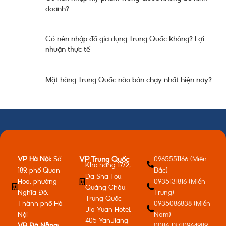
doanh?
Có nên nhập đồ gia dụng Trung Quốc không? Lợi
nhuận thực tế
Mặt hàng Trung Quốc nào bán chạy nhất hiện nay?
VP Hà Nội:
Số
0965551166 (Miền
VP Trung Quốc
Kho hàng 17/2,
189, phố Quan
Bắc)
Da Sha Tou,
Hoa, phường
0935131816 (Miền
Quảng Châu,
Nghĩa Đô,
Trung)
Trung Quốc
Thành phố Hà
0935086838 (Miền
Jia Yuan Hotel,
Nội
Nam)
405 YanJiang
VP Đà Nẵng:
0086 13710964989