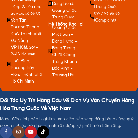
Dong Road,
Tầng 2, Tòa nhà
(Trung Quốc)
Quảng Châu,
Savico, số 66 Võ
0977 96 96 66
Trung Quốc
Văn Tần,
(Complaint)
Hệ Thống Kho Tại
Phường Thanh
Quảng Châu -
Khê, Thành phố
Phật Sơn -
Đà Nẵng
Đông Hưng -
VP HCM:
264-
Bằng Tường -
264A Nguyễn
Chiết Giang -
Thái Bình,
Trùng Khánh -
Phường Bảy
Bắc Kinh -
Hiền, Thành phố
Thượng Hải
Hồ Chí Minh
Đối Tác Uy Tín Hàng Đầu Về Dịch Vụ Vận Chuyển Hàng
Hóa Trung Quốc Về Việt Nam
Mang đến giải pháp Logistics toàn diện, sẵn sàng đồng hành cùng quý
doanh nghiệp trên hành trình xây dựng sự phát triển bền vững.