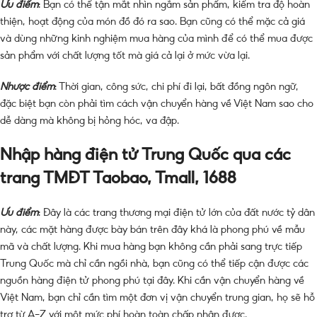
Ưu điểm
: Bạn có thể tận mắt nhìn ngắm sản phẩm, kiểm tra độ hoàn
thiện, hoạt động của món đồ đó ra sao. Bạn cũng có thể mặc cả giá
và dùng những kinh nghiệm mua hàng của mình để có thể mua được
sản phẩm với chất lượng tốt mà giá cả lại ở mức vừa lại.
Nhược điểm
: Thời gian, công sức, chi phí đi lại, bất đồng ngôn ngữ,
đặc biệt bạn còn phải tìm cách vận chuyển hàng về Việt Nam sao cho
dễ dàng mà không bị hỏng hóc, va đập.
Nhập hàng điện tử Trung Quốc qua các
trang TMĐT Taobao, Tmall, 1688
Ưu điểm
: Đây là các trang thương mại điện tử lớn của đất nước tỷ dân
này, các mặt hàng được bày bán trên đây khá là phong phú về mẫu
mã và chất lượng. Khi mua hàng bạn không cần phải sang trực tiếp
Trung Quốc mà chỉ cần ngồi nhà, bạn cũng có thể tiếp cận được các
nguồn hàng điện tử phong phú tại đây. Khi cần vận chuyển hàng về
Việt Nam, bạn chỉ cần tìm một đơn vị vận chuyển trung gian, họ sẽ hỗ
trợ từ A-Z với một mức phí hoàn toàn chấp nhận được.