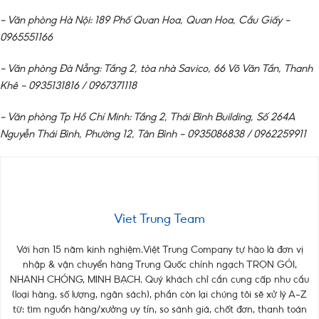
– Văn phòng Hà Nội: 189 Phố Quan Hoa, Quan Hoa, Cầu Giấy –
0965551166
– Văn phòng Đà Nẵng: Tầng 2, tòa nhà Savico, 66 Võ Văn Tần, Thanh
Khê – 0935131816 / 0967371118
– Văn phòng Tp Hồ Chí Minh: Tầng 2, Thái Bình Building, Số 264A
Nguyễn Thái Bình, Phường 12, Tân Bình – 0935086838 / 0962259911
Viet Trung Team
Với hơn 15 năm kinh nghiệm.Việt Trung Company tự hào là đơn vị
nhập & vận chuyển hàng Trung Quốc chính ngạch TRỌN GÓI,
NHANH CHÓNG, MINH BẠCH. Quý khách chỉ cần cung cấp nhu cầu
(loại hàng, số lượng, ngân sách), phần còn lại chúng tôi sẽ xử lý A–Z
từ: tìm nguồn hàng/xưởng uy tín, so sánh giá, chốt đơn, thanh toán