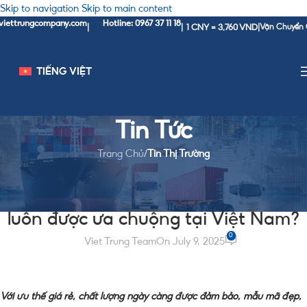
Skip to navigation
Skip to main content
trungcompany.com
Hotline: 0967 37 11 18
1 CNY = 3,760 VND
|
|
|
Vận Chuyển Chính
TIẾNG VIỆT
Tin Tức
Trang Chủ
/
Tin Thị Trường
TIN THỊ TRƯỜNG
Tại sao hàng điện tử Trung Quốc
luôn được ưa chuộng tại Việt Nam?
0
Viet Trung Team
On July 9, 2025
Với ưu thế giá rẻ, chất lượng ngày càng được đảm bảo, mẫu mã đẹp,