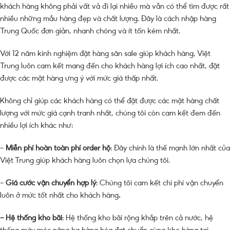
khách hàng không phải vất vả đi lại nhiều mà vẫn có thể tìm được rất
nhiều những mẫu hàng đẹp và chất lượng. Đây là cách nhập hàng
Trung Quốc đơn giản, nhanh chóng và ít tốn kém nhất.
Với 12 năm kinh nghiệm đặt hàng săn sale
giúp khách hàng, Việt
Trung luôn cam kết mang đến cho khách hàng lợi ích cao nhất, đặt
được các mặt hàng ưng ý với mức giá thấp
nhất.
Không chỉ giúp các khách hàng có thể đặt được các mặt hàng chất
lượng với mức giá cạnh tranh nhất, chúng tôi còn cam kết đem đến
nhiều lợi ích khác như:
–
Miễn phí hoàn toàn phí order hộ
: Đây chính là thế mạnh lớn nhất của
Việt Trung giúp khách hàng luôn chọn lựa chúng tôi.
–
Giá cước vận chuyển hợp lý
: Chúng tôi cam kết chi phí vận chuyển
luôn ở mức tốt nhất cho khách hàng
.
– Hệ thống kho bãi
: Hệ thống kho bãi rộng khắp trên cả nước, hệ
thống máy móc nâng hạ hàng hóa đạt chuẩn cùng kho hàng tại