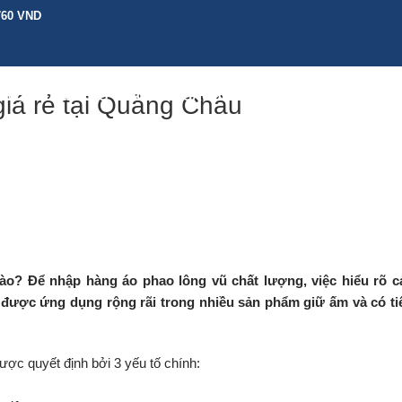
760 VND
H VỤ KHÁC
BẢNG GIÁ
CHÍNH SÁCH
HƯỚNG DẪN
TIN TỨC
LIÊN 
iá rẻ tại Quảng Châu
o? Để nhập hàng áo phao lông vũ chất lượng, việc hiểu rõ c
ày được ứng dụng rộng rãi trong nhiều sản phẩm giữ ấm và có ti
ợc quyết định bởi 3 yếu tố chính: