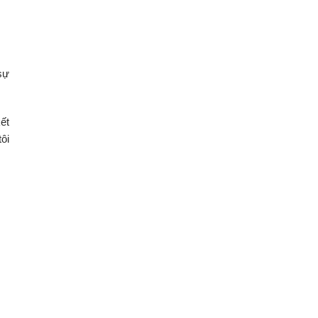
sự
ết
ôi