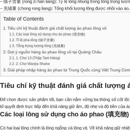
– 绒子含量 (rong zi han liang): Tỷ lệ lông nhung trong tổng trọng lượn
– 充绒量 (chong rong liang): Tổng khối lượng lông được nhồi vào áo.
Table of Contents
Tiêu chí kỹ thuật đánh giá chất lượng áo phao lông vũ
Các loại lông sử dụng cho áo phao (填充物)
Tỉ lệ pha lông (绒子含量)
Tổng trọng lượng lông (充绒量)
Gợi ý nguồn hàng áo phao lông vũ tại Quảng Châu
1. Chợ 13 (Thập Tam Hàng)
2. Chợ Wanjia Shahe
Giải pháp nhập hàng áo phao từ Trung Quốc cùng Việt Trung Co
Tiêu chí kỹ thuật đánh giá chất lượng
Để chọn được sản phẩm tốt, bạn cần nắm vững ba thông số cốt lõi: lo
tố quyết định trực tiếp đến khả năng giữ ấm, độ nhẹ và độ bền của á
Các loại lông sử dụng cho áo phao (填充物)
Có hai loại lông chính là lông ngỗng và lông vịt. Về khả năng giữ nhi