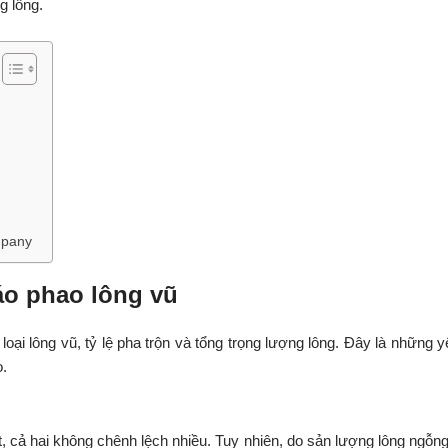
g lông.
mpany
 áo phao lông vũ
ại lông vũ, tỷ lệ pha trộn và tổng trọng lượng lông. Đây là những y
o.
ệt, cả hai không chênh lệch nhiều. Tuy nhiên, do sản lượng lông ngỗng