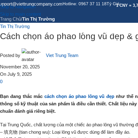
Tin Tức
upport@viettrungcompany.com
Hotline: 0967 37 11 18
Tỷ Giá:
1 CNY = 3,
Skip to navigation
Skip to main content
Trang Chủ
/
Tin Thị Trường
Tin Thị Trường
GIỚI THIỆU
DỊCH VỤ
DỊC
Cách chọn áo phao lông vũ đẹp & g
Posted by
Viet Trung Team
November 20, 2025
On July 9, 2025
0
Bạn đang thắc mắc
cách chọn áo phao lông vũ đẹp
như thế nà
thông số kỹ thuật của sản phẩm là điều cần thiết. Chất liệu n
chuẩn đánh giá riêng biệt.
Tại Trung Quốc, chất lượng của một chiếc áo phao lông vũ thường đư
– 填充物 (tian chong wu): Loại lông vũ được dùng để làm đầy áo.