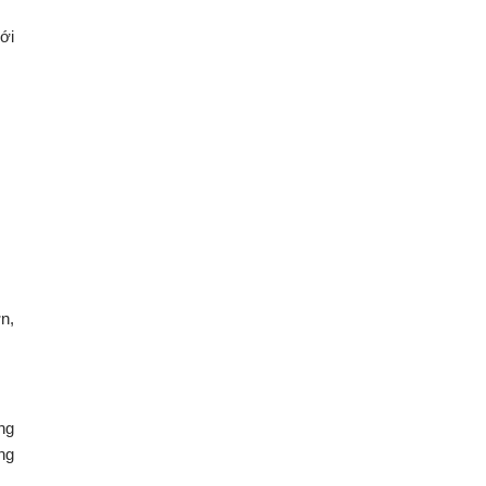
ới
n,
ng
ng