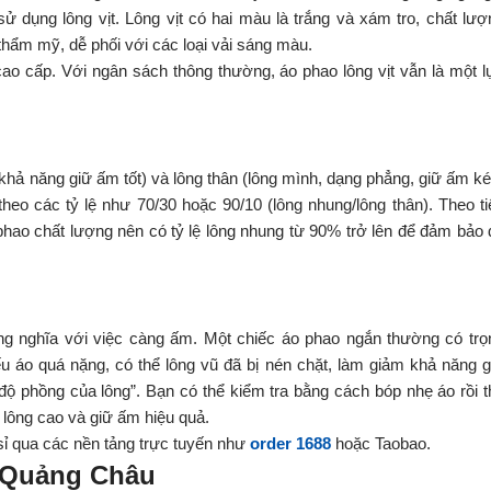
ử dụng lông vịt. Lông vịt có hai màu là trắng và xám tro, chất lượ
hẩm mỹ, dễ phối với các loại vải sáng màu.
ao cấp. Với ngân sách thông thường, áo phao lông vịt vẫn là một l
 khả năng giữ ấm tốt) và lông thân (lông mình, dạng phẳng, giữ ấm k
theo các tỷ lệ như 70/30 hoặc 90/10 (lông nhung/lông thân). Theo ti
hao chất lượng nên có tỷ lệ lông nhung từ 90% trở lên để đảm bảo 
ng nghĩa với việc càng ấm. Một chiếc áo phao ngắn thường có trọ
u áo quá nặng, có thể lông vũ đã bị nén chặt, làm giảm khả năng g
“độ phồng của lông”. Bạn có thể kiểm tra bằng cách bóp nhẹ áo rồi t
 lông cao và giữ ấm hiệu quả.
sỉ qua các nền tảng trực tuyến như
order 1688
hoặc Taobao.
i Quảng Châu