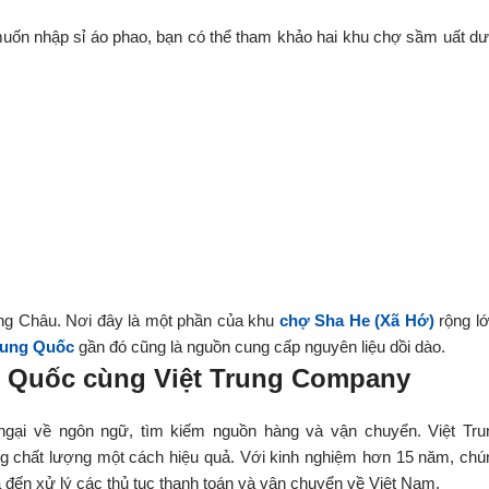
muốn nhập sỉ áo phao, bạn có thể tham khảo hai khu chợ sầm uất dư
ảng Châu. Nơi đây là một phần của khu
chợ Sha He (Xã Hớ)
rộng lớ
rung Quốc
gần đó cũng là nguồn cung cấp nguyên liệu dồi dào.
g Quốc cùng Việt Trung Company
ngại về ngôn ngữ, tìm kiếm nguồn hàng và vận chuyển. Việt Tru
ng chất lượng một cách hiệu quả. Với kinh nghiệm hơn 15 năm, chú
ả đến xử lý các thủ tục thanh toán và vận chuyển về Việt Nam.