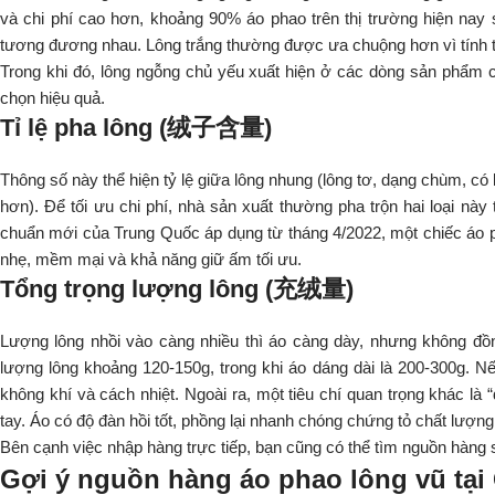
và chi phí cao hơn, khoảng 90% áo phao trên thị trường hiện nay s
tương đương nhau. Lông trắng thường được ưa chuộng hơn vì tính t
Trong khi đó, lông ngỗng chủ yếu xuất hiện ở các dòng sản phẩm c
chọn hiệu quả.
Tỉ lệ pha lông (绒子含量)
Thông số này thể hiện tỷ lệ giữa lông nhung (lông tơ, dạng chùm, có
hơn). Để tối ưu chi phí, nhà sản xuất thường pha trộn hai loại này 
chuẩn mới của Trung Quốc áp dụng từ tháng 4/2022, một chiếc áo p
nhẹ, mềm mại và khả năng giữ ấm tối ưu.
Tổng trọng lượng lông (充绒量)
Lượng lông nhồi vào càng nhiều thì áo càng dày, nhưng không đồ
lượng lông khoảng 120-150g, trong khi áo dáng dài là 200-300g. Nế
không khí và cách nhiệt. Ngoài ra, một tiêu chí quan trọng khác là 
tay. Áo có độ đàn hồi tốt, phồng lại nhanh chóng chứng tỏ chất lượng
Bên cạnh việc nhập hàng trực tiếp, bạn cũng có thể tìm nguồn hàng 
Gợi ý nguồn hàng áo phao lông vũ tạ