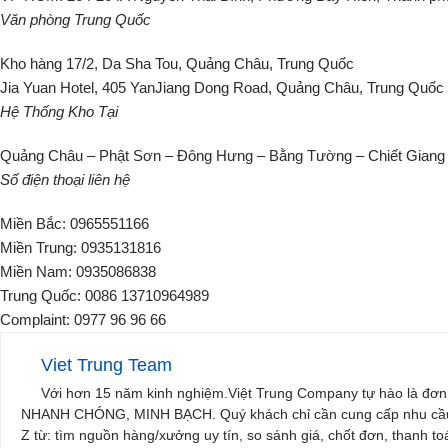
Văn phòng Trung Quốc
Kho hàng 17/2, Da Sha Tou, Quảng Châu, Trung Quốc
Jia Yuan Hotel, 405 YanJiang Dong Road, Quảng Châu, Trung Quốc
Hệ Thống Kho Tại
Quảng Châu – Phật Sơn – Đông Hưng – Bằng Tường – Chiết Giang 
Số điện thoại liên hệ
Miền Bắc: 0965551166
Miền Trung: 0935131816
Miền Nam: 0935086838
Trung Quốc: 0086 13710964989
Complaint: 0977 96 96 66
Viet Trung Team
Với hơn 15 năm kinh nghiệm.Việt Trung Company tự hào là đơ
NHANH CHÓNG, MINH BẠCH. Quý khách chỉ cần cung cấp nhu cầu (lo
Z từ: tìm nguồn hàng/xưởng uy tín, so sánh giá, chốt đơn, thanh t