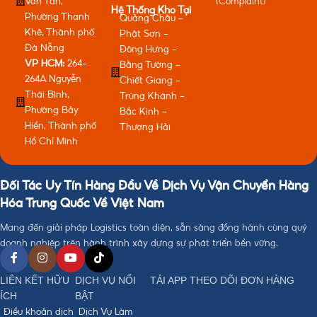
Văn Tần,
(Complaint)
Hệ Thống Kho Tại
Phường Thanh
Quảng Châu -
Khê, Thành phố
Phật Sơn -
Đà Nẵng
Đông Hưng -
VP HCM:
264-
Bằng Tường -
264A Nguyễn
Chiết Giang -
Thái Bình,
Trùng Khánh -
Phường Bảy
Bắc Kinh -
Hiền, Thành phố
Thượng Hải
Hồ Chí Minh
Đối Tác Uy Tín Hàng Đầu Về Dịch Vụ Vận Chuyển Hàng
Hóa Trung Quốc Về Việt Nam
Mang đến giải pháp Logistics toàn diện, sẵn sàng đồng hành cùng quý
doanh nghiệp trên hành trình xây dựng sự phát triển bền vững.
LIÊN KẾT HỮU
DỊCH VỤ NỔI
TẢI APP THEO DÕI ĐƠN HÀNG
ÍCH
BẬT
Điều khoản dịch
Dịch Vụ Làm