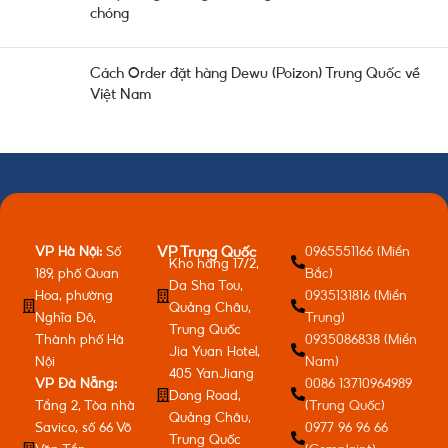
chóng
Cách Order đặt hàng Dewu (Poizon) Trung Quốc về
Việt Nam
VP Hà Nội:
Số
0965551166 (Miền
VP Trung Quốc
Kho hàng 17/2,
189, phố Quan
Bắc)
Da Sha Tou,
Hoa, phường
0935131816 (Miền
Quảng Châu,
Nghĩa Đô,
Trung)
Trung Quốc
Thành phố Hà
0935086838 (Miền
Jia Yuan Hotel,
Nội
Nam)
405 YanJiang
VP Đà Nẵng:
0086 13710964989
Dong Road,
Tầng 2, Tòa nhà
(Trung Quốc)
Quảng Châu,
Savico, số 66 Võ
0977 96 96 66
Trung Quốc