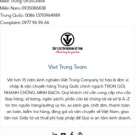
Miền Trung: 0935131816
Miền Nam: 0935086838
Trung Quốc: 0086 13710964989
Complaint: 0977 96 96 66
Viet Trung Team
Với hơn 15 năm kinh nghiệm.Việt Trung Company tự hào là đơn vị
nhập & vận chuyển hàng Trung Quốc chính ngạch TRỌN GÓI,
NHANH CHÓNG, MINH BẠCH. Quý khách chỉ cần cung cấp nhu cầu
(loại hàng, số lượng, ngân sách), phần còn lại chúng tôi sẽ xử lý A–Z
từ: tìm nguồn hàng/xưởng uy tín, so sánh giá, chốt đơn, thanh toán
an toàn, kiểm tra hàng, đóng gói và vận chuyển về Việt Nam, giao
tận nơi. Giấy tờ và thuế phí hợp pháp để Quý vị an tâm kinh doanh.