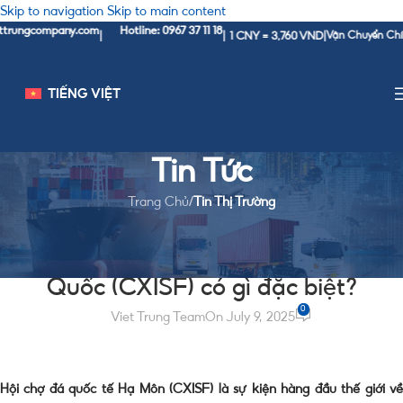
Skip to navigation
Skip to main content
ungcompany.com
Hotline: 0967 37 11 18
1 CNY = 3,760 VND
|
|
|
Vận Chuyển Chính Ng
TIẾNG VIỆT
Tin Tức
Trang Chủ
/
Tin Thị Trường
TIN THỊ TRƯỜNG
Hội chợ đá quốc tế Hạ Môn Trung
Quốc (CXISF) có gì đặc biệt?
0
Viet Trung Team
On July 9, 2025
Hội chợ đá quốc tế Hạ Môn (CXISF) là sự kiện hàng đầu thế giới về